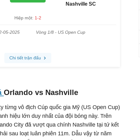
á
Orlando vs Nashville
ty từng vô địch Cúp quốc gia Mỹ (US Open Cup)
anh hiệu lớn duy nhất của đội bóng này. Trên
ando City đã vượt qua chính Nashville tại tứ kết
hải sau loạt luân phiên 11m. Dẫu vậy từ năm