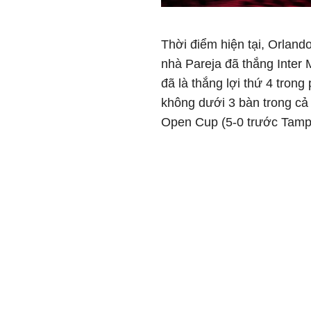
Thời điểm hiện tại, Orland
nhà Pareja đã thắng Inter 
đã là thắng lợi thứ 4 trong
không dưới 3 bàn trong cả 
Open Cup (5-0 trước Tampa