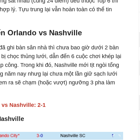
ng sát nhau (cùng 24 điểm) đều thuộc Top 6 thì
p lý. Tựu trung lại vẫn hoàn toàn có thể tin
n Orlando vs Nashville
đã ghi bàn sân nhà thì chưa bao giờ dưới 2 bàn
 bị chọc thủng lưới, dẫn đến 6 cuộc chơi khép lại
ập công. Trong khi đó, Nashville mới tịt ngòi tổng
ng năm nay nhưg lại chưa một lần giữ sạch lưới
xem ra sẽ chạm (hoặc vượt) ngưỡng 3 pha làm
vs Nashville: 2-1
ashville