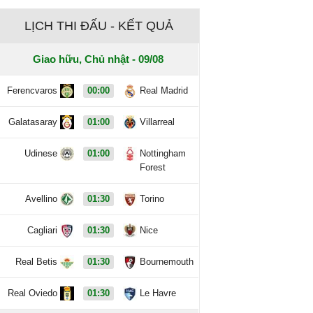
LỊCH THI ĐẤU - KẾT QUẢ
Giao hữu, Chủ nhật - 09/08
Ferencvaros
00:00
Real Madrid
Galatasaray
01:00
Villarreal
Udinese
01:00
Nottingham
Forest
Avellino
01:30
Torino
Cagliari
01:30
Nice
Real Betis
01:30
Bournemouth
Real Oviedo
01:30
Le Havre