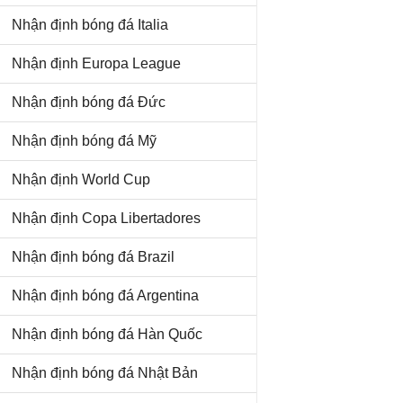
Nhận định bóng đá Italia
Nhận định Europa League
Nhận định bóng đá Đức
Nhận định bóng đá Mỹ
Nhận định World Cup
Nhận định Copa Libertadores
Nhận định bóng đá Brazil
Nhận định bóng đá Argentina
Nhận định bóng đá Hàn Quốc
Nhận định bóng đá Nhật Bản