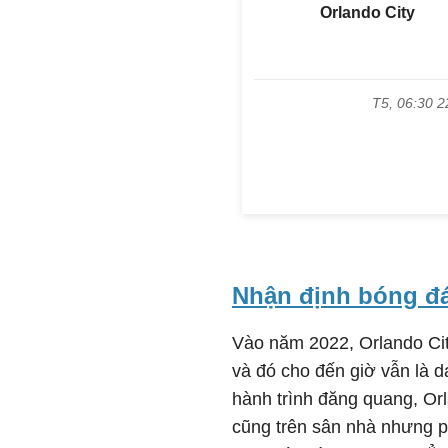
Nhận định bóng đ
Vào năm 2022, Orlando Ci
và đó cho đến giờ vẫn là d
hành trình đăng quang, Orl
cũng trên sân nhà nhưng p