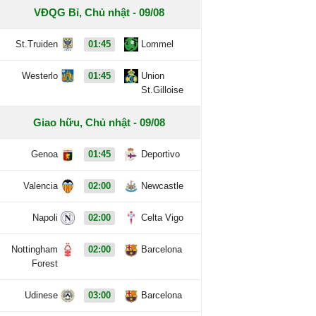
VĐQG Bỉ, Chủ nhật - 09/08
St.Truiden
01:45
Lommel
Westerlo
01:45
Union
St.Gilloise
Giao hữu, Chủ nhật - 09/08
Genoa
01:45
Deportivo
Valencia
02:00
Newcastle
Napoli
02:00
Celta Vigo
Nottingham
02:00
Barcelona
Forest
Udinese
03:00
Barcelona