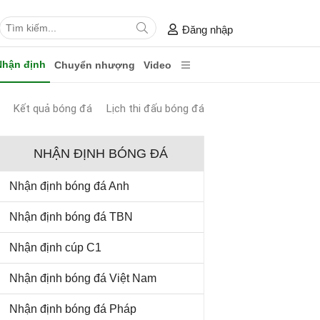
Đăng nhập
Nhận định
Chuyển nhượng
Video
Kết quả bóng đá
Lịch thi đấu bóng đá
NHẬN ĐỊNH BÓNG ĐÁ
Nhận định bóng đá Anh
Nhận định bóng đá TBN
Nhận định cúp C1
Nhận định bóng đá Việt Nam
Nhận định bóng đá Pháp