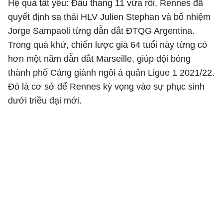
Hệ quả tất yếu: Đầu tháng 11 vừa rồi, Rennes đã
quyết định sa thải HLV Julien Stephan và bổ nhiệm
Jorge Sampaoli từng dẫn dắt ĐTQG Argentina.
Trong quá khứ, chiến lược gia 64 tuổi này từng có
hơn một năm dẫn dắt Marseille, giúp đội bóng
thành phố Cảng giành ngôi á quân Ligue 1 2021/22.
Đó là cơ sở để Rennes kỳ vọng vào sự phục sinh
dưới triều đại mới.