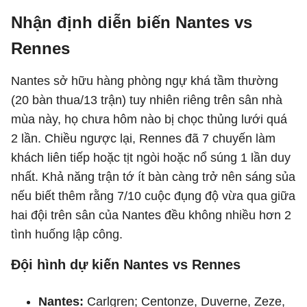
Nhận định diễn biến Nantes vs
Rennes
Nantes sở hữu hàng phòng ngự khá tầm thường
(20 bàn thua/13 trận) tuy nhiên riêng trên sân nhà
mùa này, họ chưa hôm nào bị chọc thủng lưới quá
2 lần. Chiều ngược lại, Rennes đã 7 chuyến làm
khách liên tiếp hoặc tịt ngòi hoặc nổ súng 1 lần duy
nhất. Khả năng trận tớ ít bàn càng trở nên sáng sủa
nếu biết thêm rằng 7/10 cuộc đụng độ vừa qua giữa
hai đội trên sân của Nantes đều không nhiều hơn 2
tình huống lập công.
Đội hình dự kiến Nantes vs Rennes
Nantes:
Carlgren; Centonze, Duverne, Zeze,