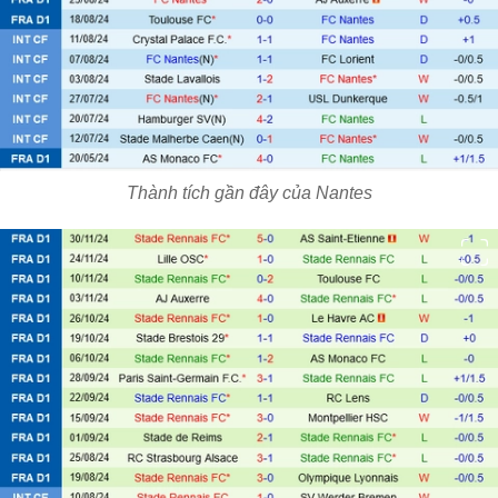
Thành tích gần đây của Nantes