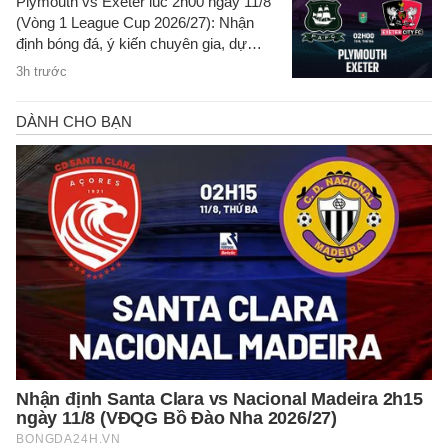
Plymouth vs Exeter lúc 2h00 ngày 11/8
(Vòng 1 League Cup 2026/27): Nhận
định bóng đá, ý kiến chuyên gia, dự
đoán kết quả, phân tích trận đấu, thống
3h trước
kê về phong độ hai đội.