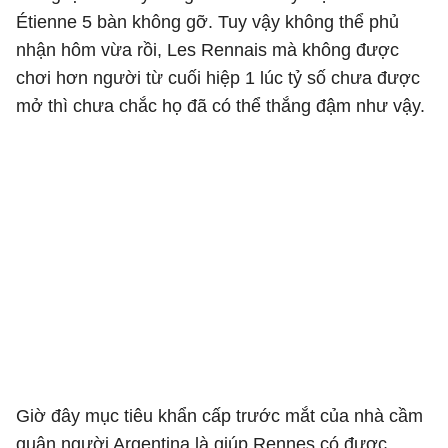
Étienne 5 bàn không gỡ. Tuy vậy không thể phủ
nhận hôm vừa rồi, Les Rennais mà không được
chơi hơn người từ cuối hiệp 1 lúc tỷ số chưa được
mở thì chưa chắc họ đã có thể thắng đậm như vậy.
Giờ đây mục tiêu khẩn cấp trước mắt của nhà cầm
quân người Argentina là giúp Rennes có được