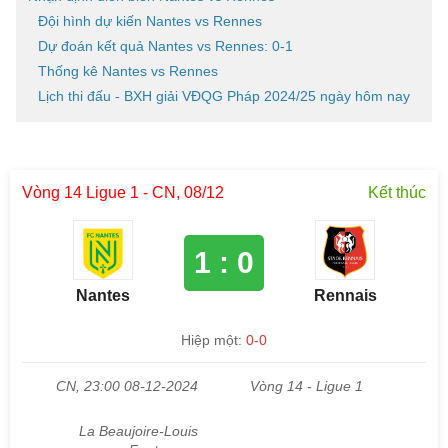
Đội hình dự kiến Nantes vs Rennes
Dự đoán kết quả Nantes vs Rennes: 0-1
Thống kê Nantes vs Rennes
Lịch thi đấu - BXH giải VĐQG Pháp 2024/25 ngày hôm nay