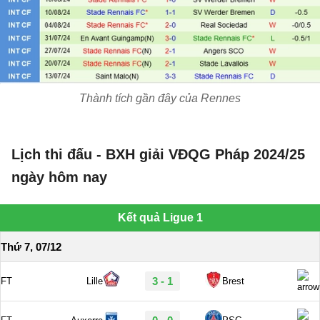
Thành tích gần đây của Rennes
Lịch thi đấu - BXH giải VĐQG Pháp 2024/25
ngày hôm nay