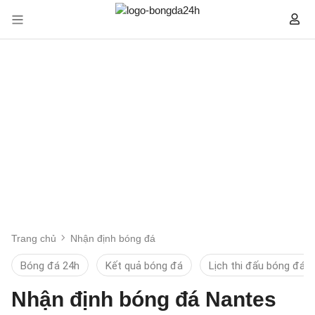
Trang chủ
Nhận định bóng đá
Bóng đá 24h
Kết quả bóng đá
Lịch thi đấu bóng đá
Nhận định bóng đá Nantes