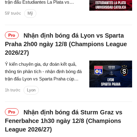
trận đấu Estudiantes La Plata vs
Universidad Catolica cúp C1 Nam
59' trước
Mỹ
Mỹ/Copa Libertadores 2026 hôm nay.
Nhận định bóng đá Lyon vs Sparta
Pro
Praha 2h00 ngày 12/8 (Champions League
2026/27)
Ý kiến chuyên gia, dự đoán kết quả,
thông tin phân tích - nhận định bóng đá
trận đấu Lyon vs Sparta Praha cúp
C1/UEFA Champions League 2026/27
1h trước
Lyon
hôm nay.
Nhận định bóng đá Sturm Graz vs
Pro
Fenerbahce 1h30 ngày 12/8 (Champions
League 2026/27)