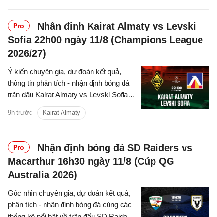
hôm nay.
Nhận định Kairat Almaty vs Levski
Pro
Sofia 22h00 ngày 11/8 (Champions League
2026/27)
Ý kiến chuyên gia, dự đoán kết quả,
thông tin phân tích - nhận định bóng đá
trận đấu Kairat Almaty vs Levski Sofia
cúp C1/UEFA Champions League
9h trước
Kairat Almaty
2026/27 hôm nay.
Nhận định bóng đá SD Raiders vs
Pro
Macarthur 16h30 ngày 11/8 (Cúp QG
Australia 2026)
Góc nhìn chuyên gia, dự đoán kết quả,
phân tích - nhận định bóng đá cùng các
thống kê nổi bật về trận đấu SD Raiders