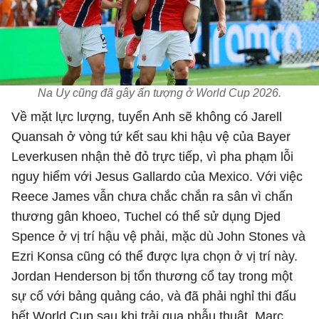
Na Uy cũng đã gây ấn tượng ở World Cup 2026.
Về mặt lực lượng, tuyển Anh sẽ không có Jarell
Quansah ở vòng tứ kết sau khi hậu vệ của Bayer
Leverkusen nhận thẻ đỏ trực tiếp, vì pha phạm lỗi
nguy hiểm với Jesus Gallardo của Mexico. Với việc
Reece James vẫn chưa chắc chắn ra sân vì chấn
thương gân khoeo, Tuchel có thể sử dụng Djed
Spence ở vị trí hậu vệ phải, mặc dù John Stones và
Ezri Konsa cũng có thể được lựa chọn ở vị trí này.
Jordan Henderson bị tổn thương cổ tay trong một
sự cố với bảng quảng cáo, và đã phải nghỉ thi đấu
hết World Cup sau khi trải qua phẫu thuật. Marc