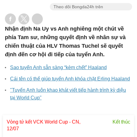
Theo dõi Bongda24h trên
Nhận định Na Uy vs Anh nghiêng một chút về
phía Tam sư, những quyết định về nhân sự và
chiến thuật của HLV Thomas Tuchel sẽ quyết
định đến cơ hội đi tiếp của tuyển Anh.
Sao tuyển Anh sẵn sàng “kèm chết” Haaland
Cái tên có thể giúp tuyển Anh khóa chặt Erling Haaland
"Tuyển Anh luôn khao khát viết tiếp hành trình kỳ diệu
tại World Cup"