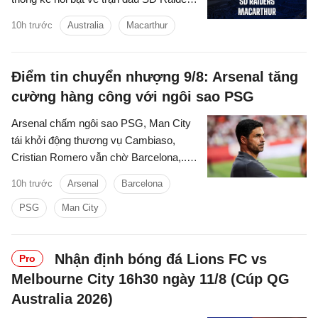
vs Macarthur cúp quốc gia Australia
10h trước
Australia
Macarthur
hôm nay.
Điểm tin chuyển nhượng 9/8: Arsenal tăng
cường hàng công với ngôi sao PSG
Arsenal chấm ngôi sao PSG, Man City
tái khởi động thương vụ Cambiaso,
Cristian Romero vẫn chờ Barcelona,...là
những tin tức bóng đá nổi bật trong điểm
10h trước
Arsenal
Barcelona
tin bóng đá sáng 9/8.
PSG
Man City
Nhận định bóng đá Lions FC vs
Pro
Melbourne City 16h30 ngày 11/8 (Cúp QG
Australia 2026)