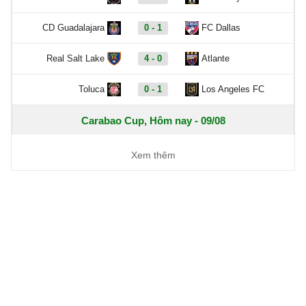
CD Guadalajara
0 - 1
FC Dallas
Real Salt Lake
4 - 0
Atlante
Toluca
0 - 1
Los Angeles FC
Carabao Cup, Hôm nay - 09/08
Mansfield Town
22:00
Sheffield United
Xem thêm
Coppa Italia, Hôm nay - 09/08
L.R. Vicenza
1 - 1
Catania
Ascoli
3 - 1
Potenza
Ligue 2, Hôm nay - 09/08