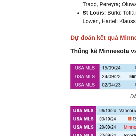
Trapp, Pereyra; Oluw
St Louis:
Burki; Totla
Lowen, Hartel; Klauss
Dự đoán kết quả Minne
Thống kê Minnesota vs
Đố