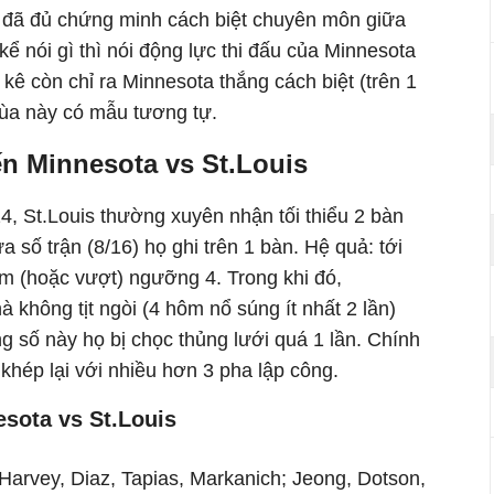
 đã đủ chứng minh cách biệt chuyên môn giữa
kể nói gì thì nói động lực thi đấu của Minnesota
kê còn chỉ ra Minnesota thắng cách biệt (trên 1
mùa này có mẫu tương tự.
ến Minnesota vs St.Louis
, St.Louis thường xuyên nhận tối thiểu 2 bàn
 số trận (8/16) họ ghi trên 1 bàn. Hệ quả: tới
ạm (hoặc vượt) ngưỡng 4. Trong khi đó,
 không tịt ngòi (4 hôm nổ súng ít nhất 2 lần)
g số này họ bị chọc thủng lưới quá 1 lần. Chính
 khép lại với nhiều hơn 3 pha lập công.
esota vs St.Louis
; Harvey, Diaz, Tapias, Markanich; Jeong, Dotson,