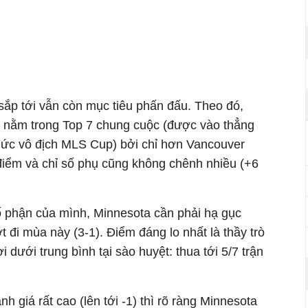
sắp tới vẫn còn mục tiêu phấn đấu. Theo đó,
 nằm trong Top 7 chung cuộc (được vào thẳng
chức vô địch MLS Cup) bởi chỉ hơn Vancouver
điểm và chỉ số phụ cũng không chênh nhiều (+6
ố phận của mình, Minnesota cần phải hạ gục
t đi mùa này (3-1). Điểm đáng lo nhất là thầy trò
dưới trung bình tại sào huyệt: thua tới 5/7 trận
h giá rất cao (lên tới -1) thì rõ ràng Minnesota