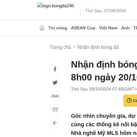
Thứ Sáu, 07/08/2026
Tin nóng
ASEAN Cup
Việt Nam
Anh
T
Trang chủ
Nhận định bóng đá
Nhận định bóng
8h00 ngày 20/1
Thứ Sáu 18/10/2024 07:40(GMT+
Zalo
Kế
Góc nhìn chuyên gia, dự 
cùng các thống kê nổi bậ
Nhà nghề Mỹ MLS hôm n