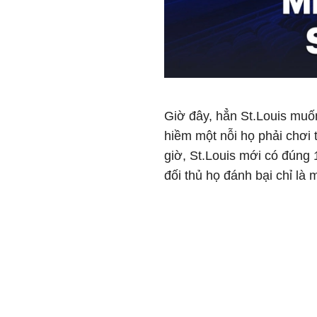
Giờ đây, hẳn St.Louis muố
hiềm một nỗi họ phải chơi 
giờ, St.Louis mới có đúng 
đối thủ họ đánh bại chỉ là 