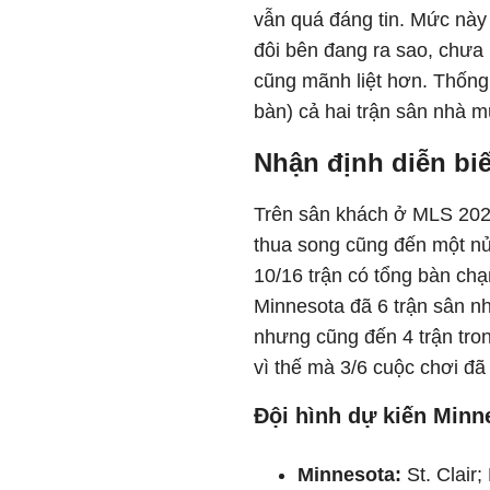
vẫn quá đáng tin. Mức này
đôi bên đang ra sao, chưa 
cũng mãnh liệt hơn. Thống 
bàn) cả hai trận sân nhà 
Nhận định diễn bi
Trên sân khách ở MLS 2024
thua song cũng đến một nửa
10/16 trận có tổng bàn ch
Minnesota đã 6 trận sân nhà
nhưng cũng đến 4 trận tron
vì thế mà 3/6 cuộc chơi đã
Đội hình dự kiến Minn
Minnesota:
St. Clair