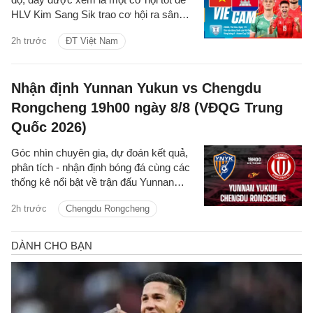
HLV Kim Sang Sik trao cơ hội ra sân
cho các cầu thủ dự bị, qua đó thử
2h trước
ĐT Việt Nam
nghiệm thêm các phương án nhân sự
cho đội tuyển Việt Nam.
Nhận định Yunnan Yukun vs Chengdu
Rongcheng 19h00 ngày 8/8 (VĐQG Trung
Quốc 2026)
Góc nhìn chuyên gia, dự đoán kết quả,
phân tích - nhận định bóng đá cùng các
thống kê nổi bật về trận đấu Yunnan
Yukun vs Chengdu Rongcheng thuộc
2h trước
Chengdu Rongcheng
giải VĐQG Trung Quốc hôm nay