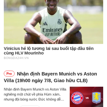
Nhận định Bayern Munich vs Aston
Pro
Villa (19h00 ngày 7/8, Giao hữu CLB)
Nhận định Bayern Munich vs Aston Villa
nghiêng một chút về phía Hùm xám,
nhưng đội bóng nước Đức không dễ
giành chiến thắng ở trận đấu này.