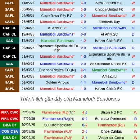
Thành tích gần đây của Mamelodi Sundowns