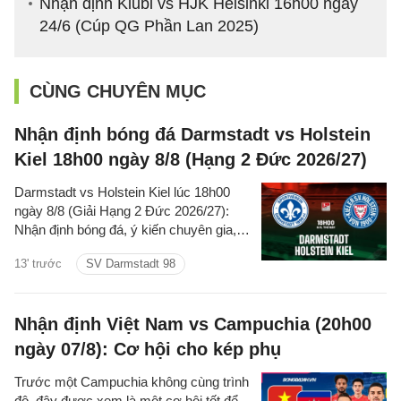
Nhận định Klubi vs HJK Helsinki 16h00 ngày
24/6 (Cúp QG Phần Lan 2025)
CÙNG CHUYÊN MỤC
Nhận định bóng đá Darmstadt vs Holstein
Kiel 18h00 ngày 8/8 (Hạng 2 Đức 2026/27)
Darmstadt vs Holstein Kiel lúc 18h00
ngày 8/8 (Giải Hạng 2 Đức 2026/27):
Nhận định bóng đá, ý kiến chuyên gia,
dự đoán kết quả, thông tin phân tích trận
13' trước
SV Darmstadt 98
đấu chi tiết.
Nhận định Việt Nam vs Campuchia (20h00
ngày 07/8): Cơ hội cho kép phụ
Trước một Campuchia không cùng trình
độ, đây được xem là một cơ hội tốt để