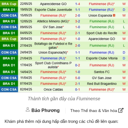
Thành tích gần đây của Fluminense
Bảo Phương
Theo Thể thao & Văn hóa
Khám phá thêm nội dung hấp dẫn trong các chủ đề liên quan: