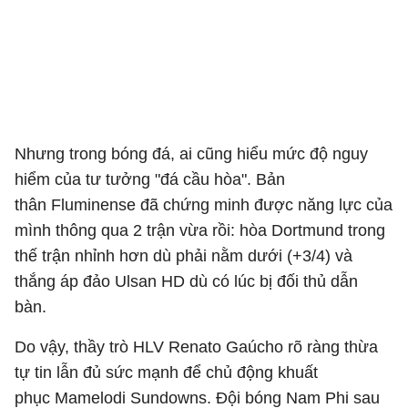
Nhưng trong bóng đá, ai cũng hiểu mức độ nguy
hiểm của tư tưởng "đá cầu hòa". Bản
thân Fluminense đã chứng minh được năng lực của
mình thông qua 2 trận vừa rồi: hòa Dortmund trong
thế trận nhỉnh hơn dù phải nằm dưới (+3/4) và
thắng áp đảo Ulsan HD dù có lúc bị đối thủ dẫn
bàn.
Do vậy, thầy trò HLV Renato Gaúcho rõ ràng thừa
tự tin lẫn đủ sức mạnh để chủ động khuất
phục Mamelodi Sundowns. Đội bóng Nam Phi sau