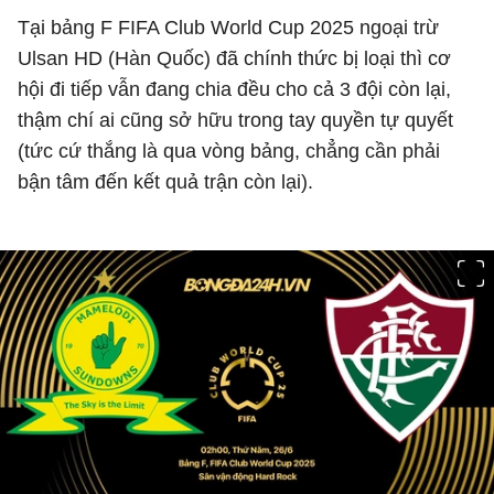
Tại bảng F FIFA Club World Cup 2025 ngoại trừ
Ulsan HD (Hàn Quốc) đã chính thức bị loại thì cơ
hội đi tiếp vẫn đang chia đều cho cả 3 đội còn lại,
thậm chí ai cũng sở hữu trong tay quyền tự quyết
(tức cứ thắng là qua vòng bảng, chẳng cần phải
bận tâm đến kết quả trận còn lại).