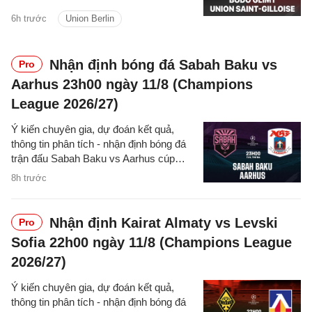
Gilloise cúp C1/UEFA Champions
6h trước
Union Berlin
League 2026/27 hôm nay.
Nhận định bóng đá Sabah Baku vs
Pro
Aarhus 23h00 ngày 11/8 (Champions
League 2026/27)
Ý kiến chuyên gia, dự đoán kết quả,
thông tin phân tích - nhận định bóng đá
trận đấu Sabah Baku vs Aarhus cúp
C1/UEFA Champions League 2026/27
8h trước
hôm nay.
Nhận định Kairat Almaty vs Levski
Pro
Sofia 22h00 ngày 11/8 (Champions League
2026/27)
Ý kiến chuyên gia, dự đoán kết quả,
thông tin phân tích - nhận định bóng đá