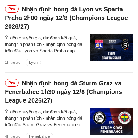
Nhận định bóng đá Lyon vs Sparta
Pro
Praha 2h00 ngày 12/8 (Champions League
2026/27)
Ý kiến chuyên gia, dự đoán kết quả,
thông tin phân tích - nhận định bóng đá
trận đấu Lyon vs Sparta Praha cúp
C1/UEFA Champions League 2026/27
1h trước
Lyon
hôm nay.
Nhận định bóng đá Sturm Graz vs
Pro
Fenerbahce 1h30 ngày 12/8 (Champions
League 2026/27)
Ý kiến chuyên gia, dự đoán kết quả,
thông tin phân tích - nhận định bóng đá
trận đấu Sturm Graz vs Fenerbahce cúp
C1/UEFA Champions League 2026/27
4h trước
Fenerbahce
hôm nay.