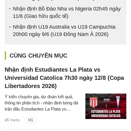
Nhận định Bồ Đào Nha vs Nigeria 02h45 ngày
11/6 (Giao hữu quốc tế)
Nhận định U19 Australia vs U19 Campuchia
20h00 ngày 9/6 (U19 Đông Nam Á 2026)
CÙNG CHUYÊN MỤC
Nhận định Estudiantes La Plata vs
Universidad Catolica 7h30 ngày 12/8 (Copa
Libertadores 2026)
Ý kiến chuyên gia, dự đoán kết quả,
thông tin phân tích - nhận định bóng đá
trận đấu Estudiantes La Plata vs
Universidad Catolica cúp C1 Nam
45' trước
Mỹ
Mỹ/Copa Libertadores 2026 hôm nay.