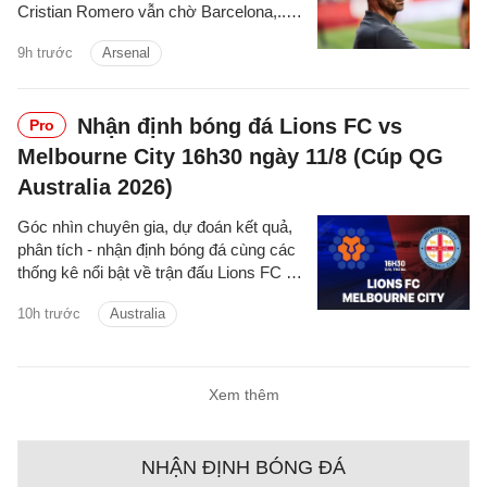
Cristian Romero vẫn chờ Barcelona,...là
những tin tức bóng đá nổi bật trong điểm
9h trước
Arsenal
tin bóng đá sáng 9/8.
Nhận định bóng đá Lions FC vs
Pro
Melbourne City 16h30 ngày 11/8 (Cúp QG
Australia 2026)
Góc nhìn chuyên gia, dự đoán kết quả,
phân tích - nhận định bóng đá cùng các
thống kê nổi bật về trận đấu Lions FC vs
Melbourne City cúp quốc gia Australia
10h trước
Australia
hôm nay.
Xem thêm
NHẬN ĐỊNH BÓNG ĐÁ