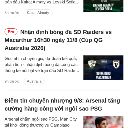
trận đấu Kairat Almaty vs Levski Sofia
cúp C1/UEFA Champions League
8h trước
Kairat Almaty
2026/27 hôm nay.
Nhận định bóng đá SD Raiders vs
Pro
Macarthur 16h30 ngày 11/8 (Cúp QG
Australia 2026)
Góc nhìn chuyên gia, dự đoán kết quả,
phân tích - nhận định bóng đá cùng các
thống kê nổi bật về trận đấu SD Raiders
vs Macarthur cúp quốc gia Australia
9h trước
Australia
hôm nay.
Điểm tin chuyển nhượng 9/8: Arsenal tăng
cường hàng công với ngôi sao PSG
Arsenal chấm ngôi sao PSG, Man City
tái khởi động thương vụ Cambiaso,