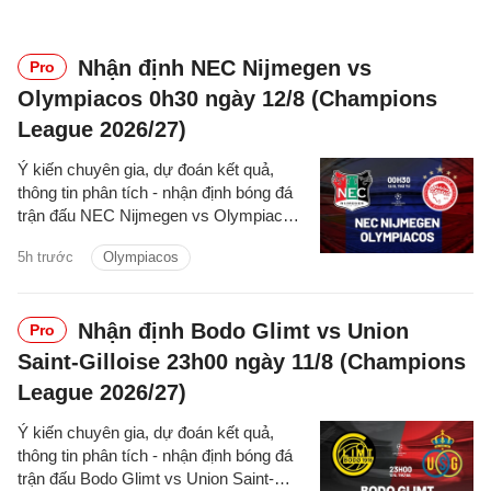
Nhận định NEC Nijmegen vs
Pro
Olympiacos 0h30 ngày 12/8 (Champions
League 2026/27)
Ý kiến chuyên gia, dự đoán kết quả,
thông tin phân tích - nhận định bóng đá
trận đấu NEC Nijmegen vs Olympiacos
cúp C1/UEFA Champions League
5h trước
Olympiacos
2026/27 hôm nay.
Nhận định Bodo Glimt vs Union
Pro
Saint-Gilloise 23h00 ngày 11/8 (Champions
League 2026/27)
Ý kiến chuyên gia, dự đoán kết quả,
thông tin phân tích - nhận định bóng đá
trận đấu Bodo Glimt vs Union Saint-