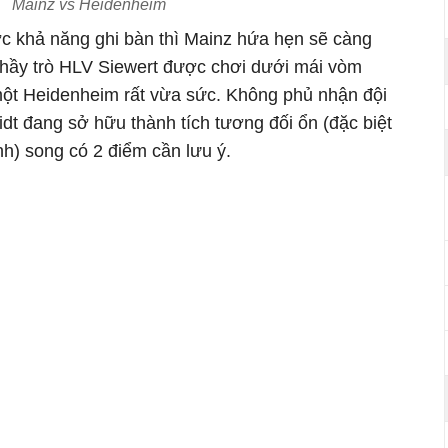
Mainz vs Heidenheim
ợc khả năng ghi bàn thì Mainz hứa hẹn sẽ càng
hầy trò HLV Siewert được chơi dưới mái vòm
ột Heidenheim rất vừa sức. Không phủ nhận đội
t đang sở hữu thành tích tương đối ổn (đặc biệt
nh) song có 2 điểm cần lưu ý.