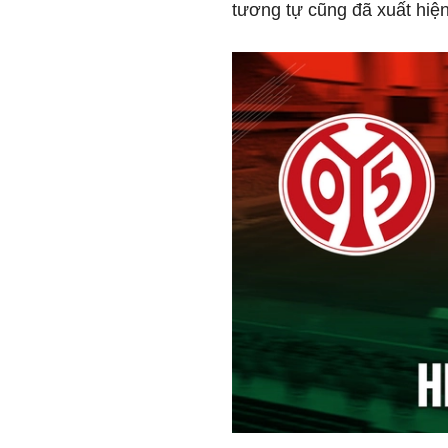
tương tự cũng đã xuất hiện