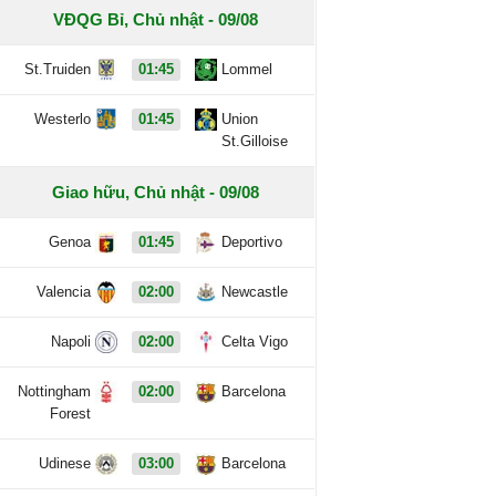
VĐQG Bỉ, Chủ nhật - 09/08
St.Truiden
01:45
Lommel
Westerlo
01:45
Union
St.Gilloise
Giao hữu, Chủ nhật - 09/08
Genoa
01:45
Deportivo
Valencia
02:00
Newcastle
Napoli
02:00
Celta Vigo
Nottingham
02:00
Barcelona
Forest
Udinese
03:00
Barcelona