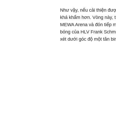
Như vậy, nếu cải thiện đư
khá khẩm hơn. Vòng này, t
MEWA Arena và đón tiếp m
bóng của HLV Frank Schmid
xét dưới góc độ một tân bi