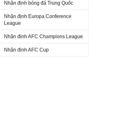
Nhận định bóng đá Trung Quốc
Nhận định Europa Conference
League
Nhận định AFC Champions League
Nhận định AFC Cup