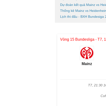
Dự đoán kết quả Mainz vs Hei
Thống kê Mainz vs Heidenhei
Lịch thi đấu - BXH Bundesiga