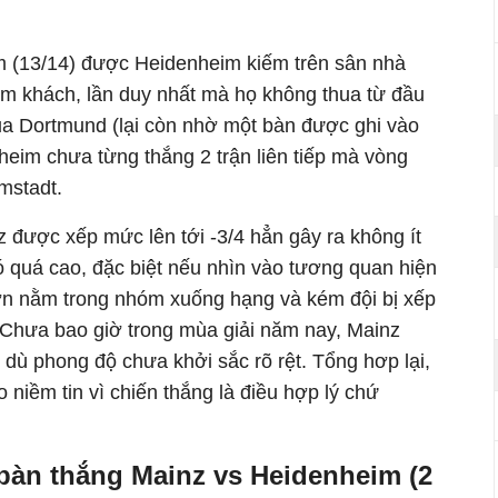
m (13/14) được Heidenheim kiếm trên sân nhà
m khách, lần duy nhất mà họ không thua từ đầu
ủa Dortmund (lại còn nhờ một bàn được ghi vào
nheim chưa từng thắng 2 trận liên tiếp mà vòng
mstadt.
 được xếp mức lên tới -3/4 hẳn gây ra không ít
ó quá cao, đặc biệt nếu nhìn vào tương quan hiện
ơn nằm trong nhóm xuống hạng và kém đội bị xếp
. Chưa bao giờ trong mùa giải năm nay, Mainz
dù phong độ chưa khởi sắc rõ rệt. Tổng hơp lại,
niềm tin vì chiến thắng là điều hợp lý chứ
 bàn thắng Mainz vs Heidenheim (2