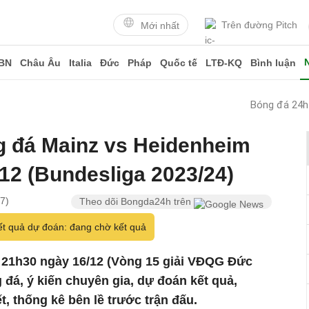
Trên đường Pitch
Mới nhất
BN
Châu Âu
Italia
Đức
Pháp
Quốc tế
LTĐ-KQ
Bình luận
Bóng đá 24h
g đá Mainz vs Heidenheim
12 (Bundesliga 2023/24)
7)
Theo dõi Bongda24h trên
t quả dự đoán: đang chờ kết quả
 21h30 ngày 16/12 (Vòng 15 giải VĐQG Đức
 đá, ý kiến chuyên gia, dự đoán kết quả,
ết, thống kê bên lề trước trận đấu.