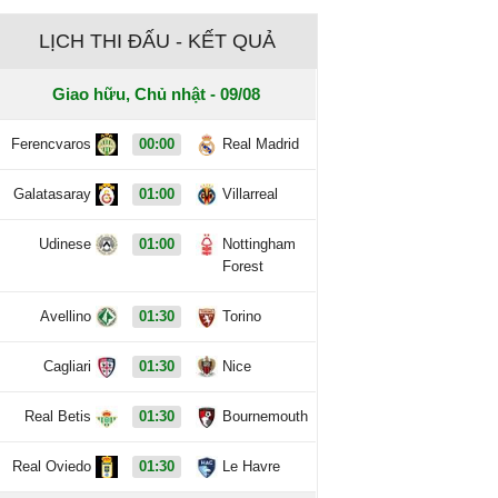
LỊCH THI ĐẤU - KẾT QUẢ
Giao hữu, Chủ nhật - 09/08
Ferencvaros
00:00
Real Madrid
Galatasaray
01:00
Villarreal
Udinese
01:00
Nottingham
Forest
Avellino
01:30
Torino
Cagliari
01:30
Nice
Real Betis
01:30
Bournemouth
Real Oviedo
01:30
Le Havre