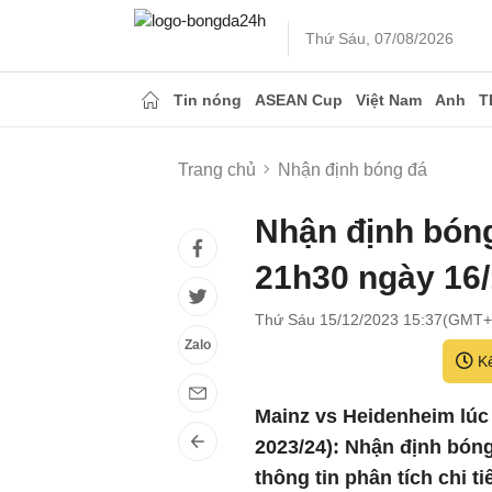
Thứ Sáu, 07/08/2026
Tin nóng
ASEAN Cup
Việt Nam
Anh
T
Trang chủ
Nhận định bóng đá
Nhận định bón
21h30 ngày 16/
Thứ Sáu 15/12/2023 15:37(GMT+
Zalo
Kế
Mainz vs Heidenheim lúc
2023/24): Nhận định bóng
thông tin phân tích chi ti