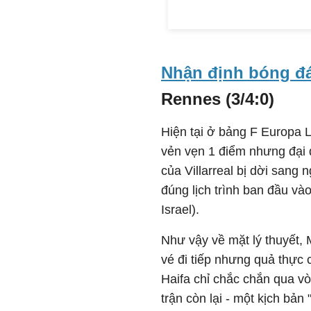
Nhận định bóng đ
Rennes (3/4:0)
Hiện tại ở bảng F Europa 
vẻn vẹn 1 điểm nhưng đại d
của Villarreal bị dời sang 
đúng lịch trình ban đầu vào
Israel).
Như vậy về mặt lý thuyết,
vé đi tiếp nhưng quả thực
Haifa chỉ chắc chắn qua v
trận còn lại - một kịch bả