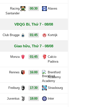
Racing
00:30
Alaves
Santander
VĐQG Bỉ, Thứ 7 - 08/08
Club Brugge
01:45
Kortrijk
Giao hữu, Thứ 7 - 08/08
Monza
01:45
Calcio
Padova
Rennes
16:00
Brentford
Academy
Freiburg
17:30
Strasbourg
Juventus
18:00
Inter