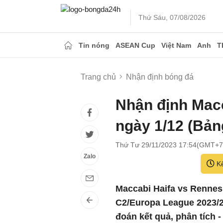
Thứ Sáu, 07/08/2026
Tin nóng
ASEAN Cup
Việt Nam
Anh
T
Trang chủ
Nhận định bóng đá
Nhận định Mac
ngày 1/12 (Bản
Thứ Tư 29/11/2023 17:54(GMT+7
Zalo
Kế
Maccabi Haifa vs Rennes
C2/Europa League 2023/24
đoán kết quả, phân tích -