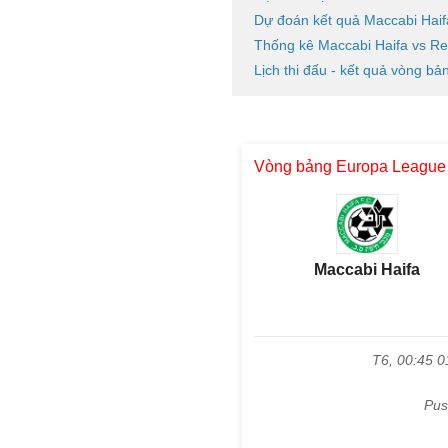
Dự đoán kết quả Maccabi Haif
Thống kê Maccabi Haifa vs R
Lịch thi đấu - kết quả vòng 