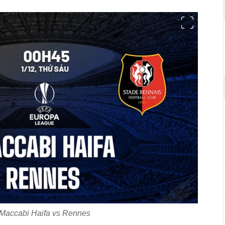
Maccabi Haifa vs Rennes