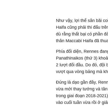
Như vậy, lợi thế sân bãi c
Haifa cũng phải thi đấu trê
dù rằng thất bại có phần đá
thân Maccabi Haifa đã thua
Phía đối diện, Rennes đan
Panathinaikos (thứ 3) khoả
2 lượt đối đầu. Do đó, đội
vượt qua vòng bảng mà kh
Đúng là dạo gần đây, Renn
vừa mới thay tướng và tân
trong giai đoạn 2018-2021)
vào cuối tuần vừa rồi ở gi