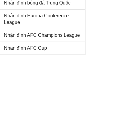
Nhận định bóng đá Trung Quốc
Nhận định Europa Conference
League
Nhận định AFC Champions League
Nhận định AFC Cup