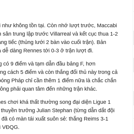
oi như không tồn tại. Còn nhớ lượt trước, Maccabi
n sân trung lập trước Villarreal và kết cục thua 1-2
ng tiếc (thủng lưới 2 bàn vào cuối trận). Bản
 dễ dàng Rennes tới 0-3 ở trận lượt đi.
g có 9 điểm và tạm dẫn đầu bảng F, hơn
ng cách 5 điểm và còn thắng đối thủ này trong cả
 bóng Pháp chỉ cần thêm 1 điểm nữa là chắc chắn
ông phải quan tâm đến những trận khác.
es chơi khá thất thường song đại diện Ligue 1
 thuyền trưởng Julian Stephan (từng dẫn dắt đội
 đã có màn tái xuất suôn sẻ: thắng Reims 3-1
ải VĐQG.