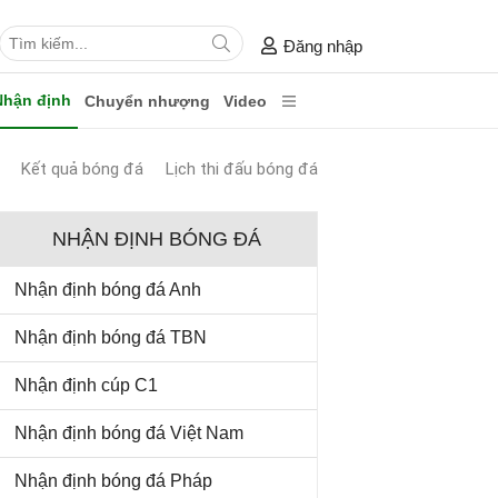
Đăng nhập
Nhận định
Chuyển nhượng
Video
Kết quả bóng đá
Lịch thi đấu bóng đá
NHẬN ĐỊNH BÓNG ĐÁ
Nhận định bóng đá Anh
Nhận định bóng đá TBN
Nhận định cúp C1
Nhận định bóng đá Việt Nam
Nhận định bóng đá Pháp