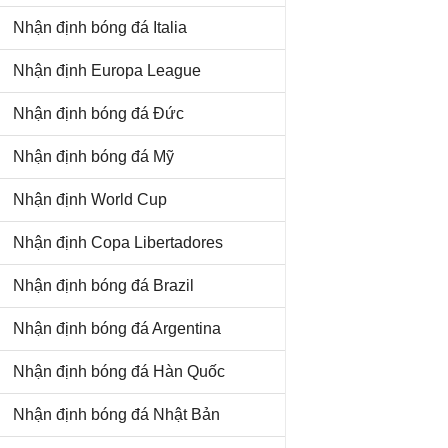
Nhận định bóng đá Italia
Nhận định Europa League
Nhận định bóng đá Đức
Nhận định bóng đá Mỹ
Nhận định World Cup
Nhận định Copa Libertadores
Nhận định bóng đá Brazil
Nhận định bóng đá Argentina
Nhận định bóng đá Hàn Quốc
Nhận định bóng đá Nhật Bản