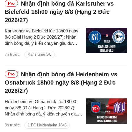
Nhận định bóng đá Karlsruher vs
Pro
Bielefeld 18h00 ngày 8/8 (Hạng 2 Đức
2026/27)
Karlsruher vs Bielefeld lúc 18h00 ngày
8/8 (Giải Hạng 2 Đức 2026/27): Nhận
định bóng đá, ý kiến chuyên gia, dự
đoán kết quả, thông tin phân tích trận
7h trước
Karlsruher SC
đấu chi tiết.
Nhận định bóng đá Heidenheim vs
Pro
Osnabruck 18h00 ngày 8/8 (Hạng 2 Đức
2026/27)
Heidenheim vs Osnabruck lúc 18h00
ngày 8/8 (Giải Hạng 2 Đức 2026/27):
Nhận định bóng đá, ý kiến chuyên gia,
dự đoán kết quả, thông tin phân tích trận
8h trước
1.FC Heidenheim 1846
đấu chi tiết.