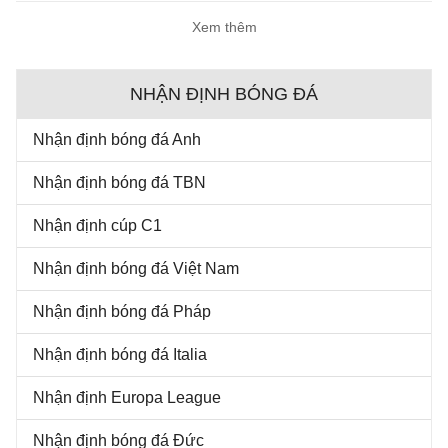
Xem thêm
NHẬN ĐỊNH BÓNG ĐÁ
Nhận định bóng đá Anh
Nhận định bóng đá TBN
Nhận định cúp C1
Nhận định bóng đá Việt Nam
Nhận định bóng đá Pháp
Nhận định bóng đá Italia
Nhận định Europa League
Nhận định bóng đá Đức