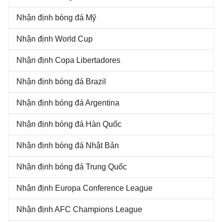
Nhận định bóng đá Mỹ
Nhận định World Cup
Nhận định Copa Libertadores
Nhận định bóng đá Brazil
Nhận định bóng đá Argentina
Nhận định bóng đá Hàn Quốc
Nhận định bóng đá Nhật Bản
Nhận định bóng đá Trung Quốc
Nhận định Europa Conference League
Nhận định AFC Champions League