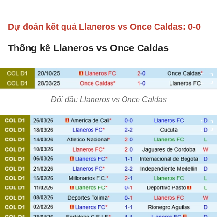
Dự đoán kết quả Llaneros vs Once Caldas: 0-0
Thống kê Llaneros vs Once Caldas
Đối đầu Llaneros vs Once Caldas