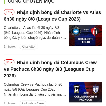
CÙNG CHUYÊN MỤC
Nhận định bóng đá Charlotte vs Atlas
Pro
6h30 ngày 8/8 (Leagues Cup 2026)
Charlotte vs Atlas lúc 6h30 ngày 8/8
(Giải Leagues Cup 2026): Nhận định
bóng đá, ý kiến chuyên gia, dự đoán kết
quả, phân tích - thống kê trận đấu.
1h trước
Charlotte
Nhận định bóng đá Columbus Crew
Pro
vs Pachuca 6h30 ngày 8/8 (Leagues Cup
2026)
Columbus Crew vs Pachuca lúc 6h30
ngày 8/8 (Giải Leagues Cup 2026):
Nhận định bóng đá, ý kiến chuyên gia,
dự đoán kết quả, phân tích - thống kê
1h trước
Columbus Crew
trận đấu.