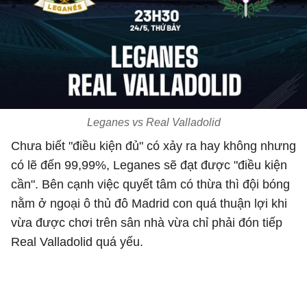
Leganes vs Real Valladolid
Chưa biết "điều kiện đủ" có xảy ra hay không nhưng
có lẽ đến 99,99%, Leganes sẽ đạt được "điều kiện
cần". Bên cạnh việc quyết tâm có thừa thì đội bóng
nằm ở ngoại ô thủ đô Madrid con quá thuận lợi khi
vừa được chơi trên sân nhà vừa chỉ phải đón tiếp
Real Valladolid quá yếu.