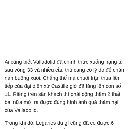
Ai cũng biết Valladolid đã chính thức xuống hạng từ
sau vòng 33 và nhiều cầu thủ càng có lý do để chán
nản buông xuôi. Chẳng thế mà chuỗi trận thua liên
tiếp của đại diện xứ Castille giờ đã tăng lên con số
11. Riêng trên sân khách thì phải cộng thêm 2 thất
bại nữa mới ra được đúng hình ảnh quá thảm hại
của Valladolid.
Trong khi đó, Leganes dù gì cũng đã có được 6