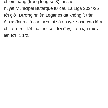
chiến thắng (trong tổng số 8) tại sào
huyệt Municipal Butarque từ đầu La Liga 2024/25
tới giờ. Đương nhiên Leganes đã không ít trận
được đánh giá cao hơn tại sào huyệt song cao lắm
chỉ ở mức -1/4 mà thôi còn tới đây, họ nhận mức
lên tới -1 1/2.