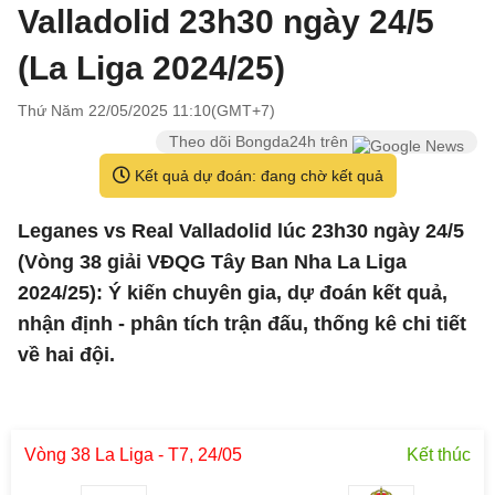
Valladolid 23h30 ngày 24/5
(La Liga 2024/25)
Thứ Năm 22/05/2025 11:10(GMT+7)
Theo dõi Bongda24h trên
Kết quả dự đoán: đang chờ kết quả
Leganes vs Real Valladolid lúc 23h30 ngày 24/5
(Vòng 38 giải VĐQG Tây Ban Nha La Liga
2024/25): Ý kiến chuyên gia, dự đoán kết quả,
nhận định - phân tích trận đấu, thống kê chi tiết
về hai đội.