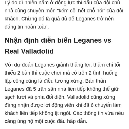
Lý do dĩ nhiên nằm ở động lực thi đấu của đội chủ
nhà cùng chuyên môn "kém cỏi hết chỗ nói" của đội
khách. Chừng đó là quá đủ để Leganes trở nên
đáng tin hoàn toàn.
Nhận định diễn biến Leganes vs
Real Valladolid
Với dự đoán Leganes giành thắng lợi, thậm chí tối
thiểu 2 bàn thì cuộc chơi mà có trên 2 tình huống
lập công cũng là điều tương xứng. Bản thân
Leganes đã 5 trận sân nhà liên tiếp không thể giữ
sạch lưới và phía đối diện, Valladolid cũng xứng
đáng nhận được lời động viên khi đã 6 chuyến làm
khách liên tiếp không tịt ngòi. Các thông tin vừa nêu
càng ủng hộ một cuộc đấu hấp dẫn.