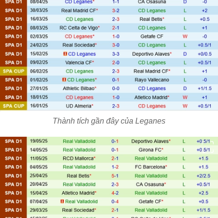
Thành tích gần đây của Leganes