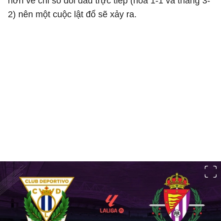
hơn về chỉ số đối đầu trực tiếp (hòa 1-1 và thắng 3-
2) nên một cuộc lật đổ sẽ xảy ra.