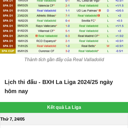
Thành tích gần đây của Real Valladolid
Lịch thi đấu - BXH La Liga 2024/25 ngày
hôm nay