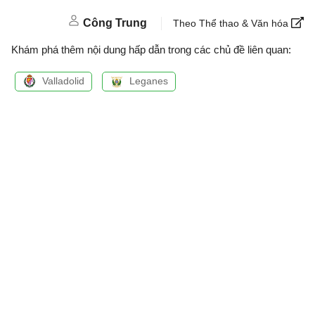
Công Trung
Theo Thể thao & Văn hóa
Khám phá thêm nội dung hấp dẫn trong các chủ đề liên quan:
Valladolid
Leganes