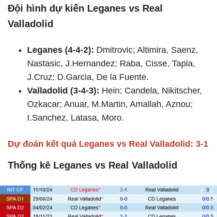
Đội hình dự kiến Leganes vs Real
Valladolid
Leganes ​​(4-4-2):
Dmitrovic; Altimira, Saenz,
Nastasic, J.Hernandez; Raba, Cisse, Tapia,
J.Cruz; D.Garcia, De la Fuente.
Valladolid (3-4-3):
Hein; Candela, Nikitscher,
Ozkacar; Anuar, M.Martin, Amallah, Aznou;
I.Sanchez, Latasa, Moro.
Dự đoán kết quả Leganes vs Real Valladolid: 3-1
Thống kê Leganes vs Real Valladolid