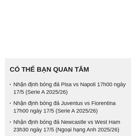
CÓ THỂ BẠN QUAN TÂM
Nhận định bóng đá Pisa vs Napoli 17h00 ngày
17/5 (Serie A 2025/26)
Nhận định bóng đá Juventus vs Fiorentina
17h00 ngày 17/5 (Serie A 2025/26)
Nhận định bóng đá Newcastle vs West Ham
23h30 ngày 17/5 (Ngoại hạng Anh 2025/26)