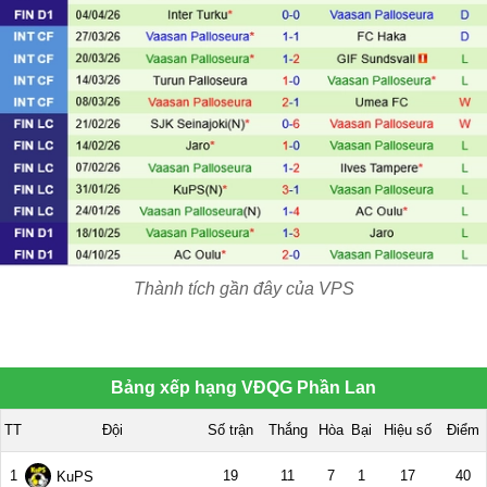
Thành tích gần đây của VPS