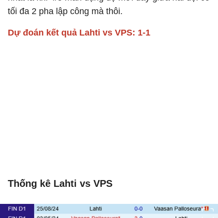
tối đa 2 pha lập công mà thôi.
Dự đoán kết quả Lahti vs VPS: 1-1
Thống kê Lahti vs VPS