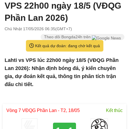
VPS 22h00 ngày 18/5 (VĐQG
Phần Lan 2026)
Chủ Nhật 17/05/2026 06:35(GMT+7)
Theo dõi Bongda24h trên
Kết quả dự đoán: đang chờ kết quả
Lahti vs VPS lúc 22h00 ngày 18/5 (VĐQG Phần
Lan 2026): Nhận định bóng đá, ý kiến chuyên
gia, dự đoán kết quả, thông tin phân tích trận
đấu chi tiết.