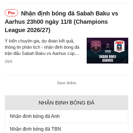
Nhận định bóng đá Sabah Baku vs
Pro
Aarhus 23h00 ngày 11/8 (Champions
League 2026/27)
Ý kiến chuyên gia, dự đoán kết quả,
thông tin phân tích - nhận định bóng đá
trận đấu Sabah Baku vs Aarhus cúp
C1/UEFA Champions League 2026/27
09/8
hôm nay.
Xem thêm
NHẬN ĐỊNH BÓNG ĐÁ
Nhận định bóng đá Anh
Nhận định bóng đá TBN