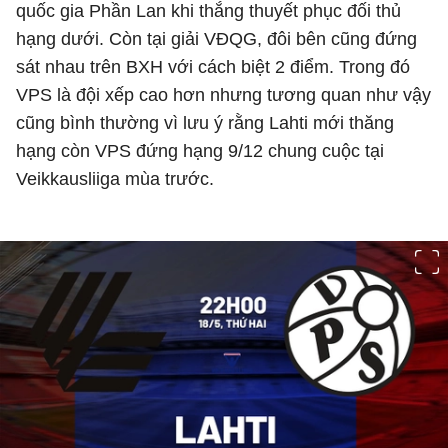
quốc gia Phần Lan khi thắng thuyết phục đối thủ
hạng dưới. Còn tại giải VĐQG, đôi bên cũng đứng
sát nhau trên BXH với cách biệt 2 điểm. Trong đó
VPS là đội xếp cao hơn nhưng tương quan như vậy
cũng bình thường vì lưu ý rằng Lahti mới thăng
hạng còn VPS đứng hạng 9/12 chung cuộc tại
Veikkausliiga mùa trước.