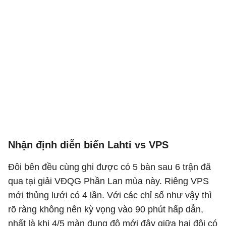
Nhận định diễn biến Lahti vs VPS
Đôi bên đều cùng ghi được có 5 bàn sau 6 trận đã
qua tại giải VĐQG Phần Lan mùa này. Riêng VPS
mới thủng lưới có 4 lần. Với các chỉ số như vậy thì
rõ ràng không nên kỳ vọng vào 90 phút hấp dẫn,
nhất là khi 4/5 màn đụng độ mới đây giữa hai đội có