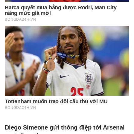
Diego Simeone gửi thông điệp tới Arsenal