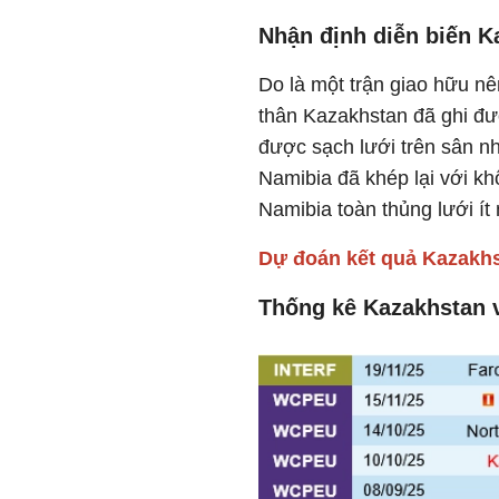
Nhận định diễn biến K
Do là một trận giao hữu nê
thân Kazakhstan đã ghi đượ
được sạch lưới trên sân nh
Namibia đã khép lại với k
Namibia toàn thủng lưới ít 
Dự đoán kết quả Kazakhs
Thống kê Kazakhstan 