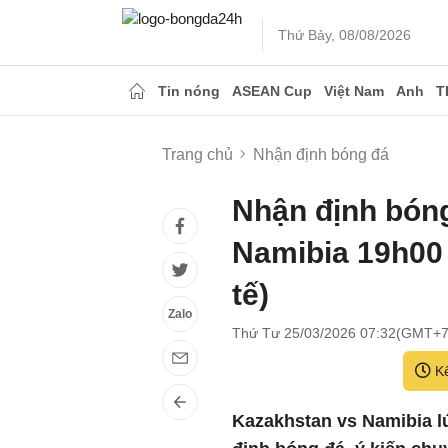
Thứ Bảy, 08/08/2026
Tin nóng
ASEAN Cup
Việt Nam
Anh
T
Trang chủ
Nhận định bóng đá
Nhận định bón
Namibia 19h00 
tế)
Zalo
Thứ Tư 25/03/2026 07:32(GMT+7
Kế
Kazakhstan vs Namibia l