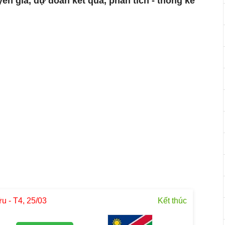
ên gia, dự đoán kết quả, phân tích - thống kê