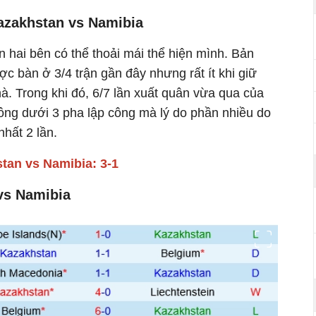
azakhstan vs Namibia
n hai bên có thể thoải mái thể hiện mình. Bản
c bàn ở 3/4 trận gần đây nhưng rất ít khi giữ
à. Trong khi đó, 6/7 lần xuất quân vừa qua của
hông dưới 3 pha lập công mà lý do phần nhiều do
nhất 2 lần.
tan vs Namibia: 3-1
vs Namibia