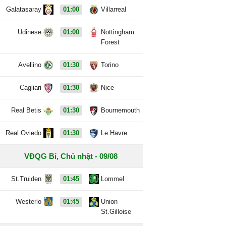
Galatasaray
01:00
Villarreal
Udinese
01:00
Nottingham
Forest
Avellino
01:30
Torino
Cagliari
01:30
Nice
Real Betis
01:30
Bournemouth
Real Oviedo
01:30
Le Havre
VĐQG Bỉ, Chủ nhật - 09/08
St.Truiden
01:45
Lommel
Westerlo
01:45
Union
St.Gilloise