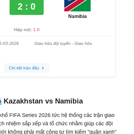
á
Kazakhstan vs Namibia
khổ FIFA Series 2026 tức hệ thống các trận giao
ách nhiệm sắp xếp và tổ chức nhằm giúp các đội
giới không phải mất công tự tìm kiếm "quân xanh"