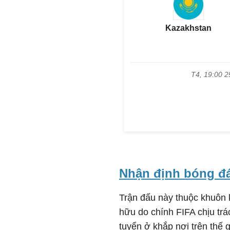
Nhận định bóng đ
Trận đấu này thuộc khuôn 
hữu do chính FIFA chịu tr
tuyển ở khắp nơi trên thế 