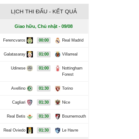
LỊCH THI ĐẤU - KẾT QUẢ
Giao hữu, Chủ nhật - 09/08
Ferencvaros
00:00
Real Madrid
Galatasaray
01:00
Villarreal
Udinese
01:00
Nottingham
Forest
Avellino
01:30
Torino
Cagliari
01:30
Nice
Real Betis
01:30
Bournemouth
Real Oviedo
01:30
Le Havre