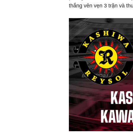
thắng vẻn vẹn 3 trận và thu