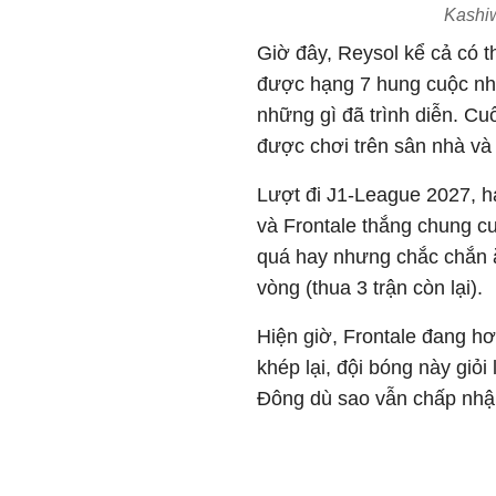
Kashiw
Giờ đây, Reysol kể cả có th
được hạng 7 hung cuộc như
những gì đã trình diễn. Cu
được chơi trên sân nhà và 
Lượt đi J1-League 2027, ha
và Frontale thắng chung c
quá hay nhưng chắc chắn ăn
vòng (thua 3 trận còn lại).
Hiện giờ, Frontale đang h
khép lại, đội bóng này gi
Đông dù sao vẫn chấp nhậ