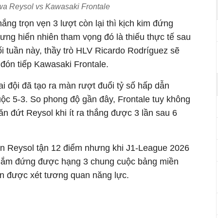
a Reysol vs Kawasaki Frontale
ắng trọn vẹn 3 lượt còn lại thì kịch kim đứng
ng hiển nhiên tham vọng đó là thiếu thực tế sau
ối tuần này, thầy trò HLV Ricardo Rodríguez sẽ
đón tiếp Kawasaki Frontale.
i đội đã tạo ra màn rượt đuổi tỷ số hấp dẫn
uộc 5-3. So phong độ gần đây, Frontale tuy không
 đứt Reysol khi ít ra thắng được 3 lần sau 6
ơn Reysol tận 12 điểm nhưng khi J1-League 2026
ỏi lắm đứng được hạng 3 chung cuộc bảng miền
n được xét tương quan năng lực.