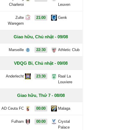
Charleroi
Leuven
Zulte
21:00
Genk
Waregem
Giao hữu, Chủ nhật - 09/08
Marseille
22:30
Athletic Club
VĐQG Bỉ, Chủ nhật - 09/08
Anderlecht
23:30
Raal La
Louviere
Giao hữu, Thứ 7 - 08/08
AD Ceuta FC
00:00
Malaga
Fulham
00:00
Crystal
Palace