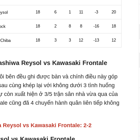
ashiwa Reysol vs Kawasaki Frontale
ôi bên đều ghi được bàn và chính điều này góp
sau cùng khép lại với không dưới 3 tình huống
ự còn xuất hiện ở 3/5 trận sân nhà vừa qua của
tale cũng đã 4 chuyến hành quân liên tiếp không
 Reysol vs Kawasaki Frontale: 2-2
sol vs Kawasaki Frontale