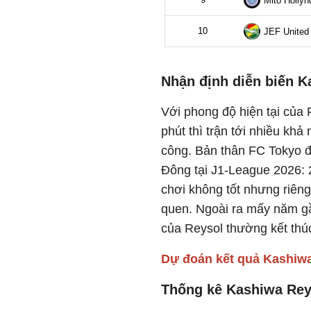
Nhận định diễn biến K
Với phong độ hiện tại của
phút thì trận tới nhiều kh
công. Bản thân FC Tokyo 
Đông tại J1-League 2026: 2
chơi không tốt nhưng riêng 
quen. Ngoài ra mấy năm gầ
của Reysol thường kết thú
Dự đoán kết quả Kashiwa
Thống kê Kashiwa Rey