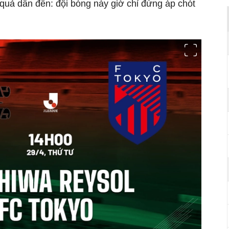
quả dẫn đến: đội bóng này giờ chỉ đứng áp chót