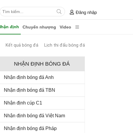
Đăng nhập
Nhận định
Chuyển nhượng
Video
Kết quả bóng đá
Lịch thi đấu bóng đá
NHẬN ĐỊNH BÓNG ĐÁ
Nhận định bóng đá Anh
Nhận định bóng đá TBN
Nhận định cúp C1
Nhận định bóng đá Việt Nam
Nhận định bóng đá Pháp