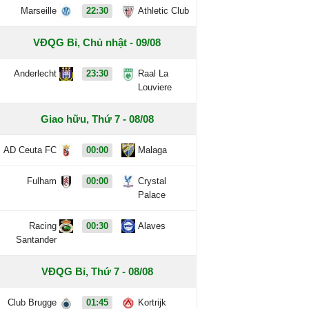
Marseille
22:30
Athletic Club
VĐQG Bỉ, Chủ nhật - 09/08
Anderlecht
23:30
Raal La
Louviere
Giao hữu, Thứ 7 - 08/08
AD Ceuta FC
00:00
Malaga
Fulham
00:00
Crystal
Palace
Racing
00:30
Alaves
Santander
VĐQG Bỉ, Thứ 7 - 08/08
Club Brugge
01:45
Kortrijk