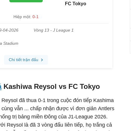
á
Kashiwa Reysol vs FC Tokyo
 Reysol đã thua 0-1 trong cuộc đón tiếp
Kashima
o cùng vẫn ... chấp nhận được vì đơn giản
Antlers
 thống trị bảng miền Đông của J1-League 2026.
ới Reysol là đã 3 vòng đấu liên tiếp, họ trắng cả