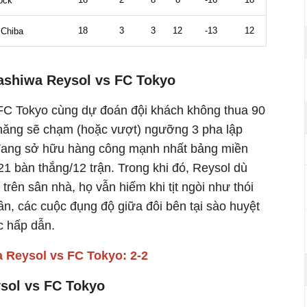
ashiwa Reysol vs FC Tokyo
 FC Tokyo cùng dự đoán đội khách không thua 90
ả năng sẽ chạm (hoặc vượt) ngưỡng 3 pha lập
đang sở hữu hàng công mạnh nhất bảng miền
1 bàn thắng/12 trận. Trong khi đó, Reysol dù
trên sân nhà, họ vẫn hiếm khi tịt ngòi như thói
n, các cuộc đụng độ giữa đôi bên tại sào huyệt
c hấp dẫn.
 Reysol vs FC Tokyo: 2-2
sol vs FC Tokyo