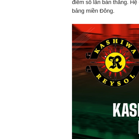
điểm số lẫn bàn thắng. Hệ 
bảng miền Đông.