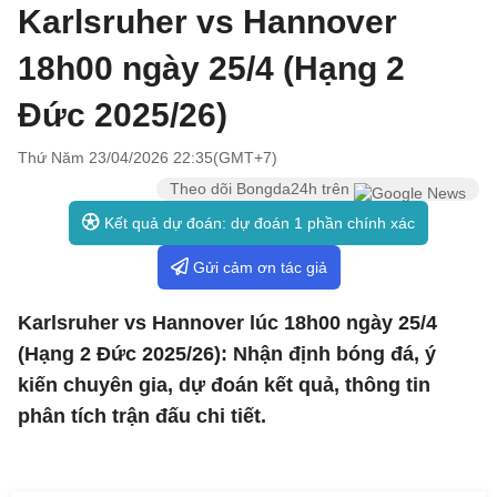
Karlsruher vs Hannover
18h00 ngày 25/4 (Hạng 2
Đức 2025/26)
Thứ Năm 23/04/2026 22:35(GMT+7)
Theo dõi Bongda24h trên
Kết quả dự đoán: dự đoán 1 phần chính xác
Gửi cảm ơn tác giả
Karlsruher vs Hannover lúc 18h00 ngày 25/4
(Hạng 2 Đức 2025/26): Nhận định bóng đá, ý
kiến chuyên gia, dự đoán kết quả, thông tin
phân tích trận đấu chi tiết.