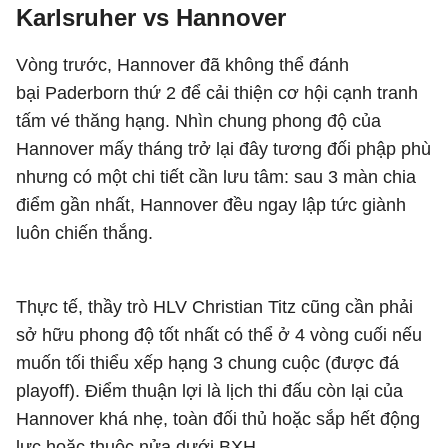
Karlsruher vs Hannover
Vòng trước, Hannover đã không thể đánh
bại Paderborn thứ 2 để cải thiện cơ hội cạnh tranh
tấm vé thăng hạng. Nhìn chung phong độ của
Hannover mấy tháng trở lại đây tương đối phập phù
nhưng có một chi tiết cần lưu tâm: sau 3 màn chia
điểm gần nhất, Hannover đều ngay lập tức giành
luôn chiến thắng.
Thực tế, thầy trò HLV Christian Titz cũng cần phải
sở hữu phong độ tốt nhất có thể ở 4 vòng cuối nếu
muốn tối thiểu xếp hạng 3 chung cuộc (được đá
playoff). Điểm thuận lợi là lịch thi đấu còn lại của
Hannover khá nhẹ, toàn đối thủ hoặc sắp hết động
lực hoặc thuộc nửa dưới BXH.