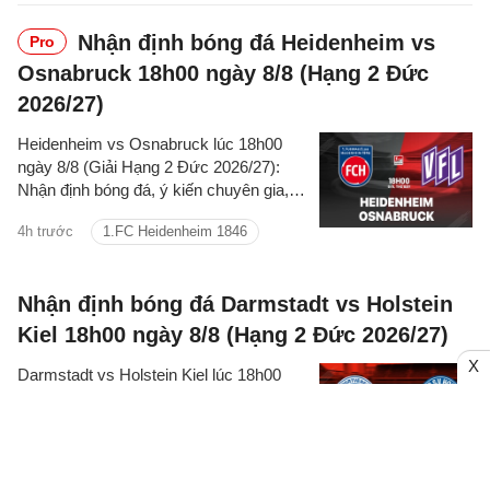
Nhận định bóng đá Heidenheim vs
Pro
Osnabruck 18h00 ngày 8/8 (Hạng 2 Đức
2026/27)
Heidenheim vs Osnabruck lúc 18h00
ngày 8/8 (Giải Hạng 2 Đức 2026/27):
Nhận định bóng đá, ý kiến chuyên gia,
dự đoán kết quả, thông tin phân tích trận
4h trước
1.FC Heidenheim 1846
đấu chi tiết.
Nhận định bóng đá Darmstadt vs Holstein
Kiel 18h00 ngày 8/8 (Hạng 2 Đức 2026/27)
X
Darmstadt vs Holstein Kiel lúc 18h00
ngày 8/8 (Giải Hạng 2 Đức 2026/27):
Nhận định bóng đá, ý kiến chuyên gia,
dự đoán kết quả, thông tin phân tích trận
5h trước
SV Darmstadt 98
đấu chi tiết.