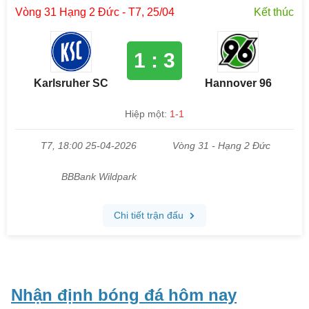
Nhận định bóng đá hôm nay