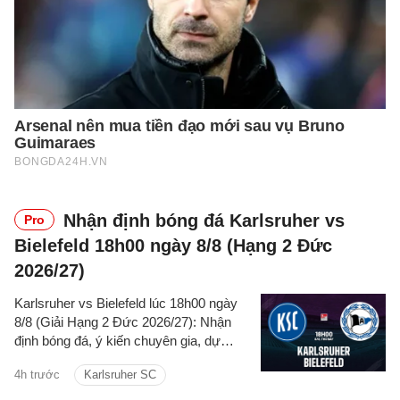
Nhận định bóng đá Karlsruher vs
Pro
Bielefeld 18h00 ngày 8/8 (Hạng 2 Đức
2026/27)
Karlsruher vs Bielefeld lúc 18h00 ngày
8/8 (Giải Hạng 2 Đức 2026/27): Nhận
định bóng đá, ý kiến chuyên gia, dự
đoán kết quả, thông tin phân tích trận
4h trước
Karlsruher SC
đấu chi tiết.