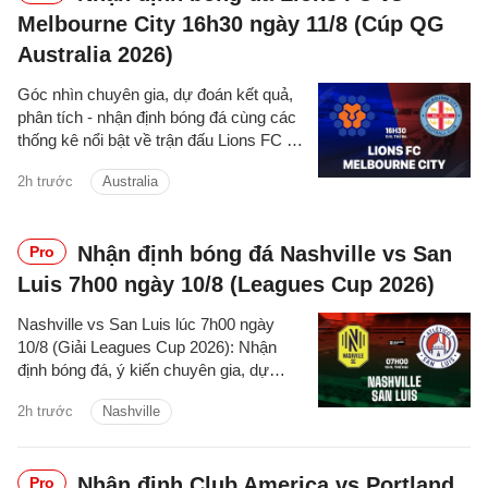
Melbourne City 16h30 ngày 11/8 (Cúp QG
Australia 2026)
Góc nhìn chuyên gia, dự đoán kết quả,
phân tích - nhận định bóng đá cùng các
thống kê nổi bật về trận đấu Lions FC vs
Melbourne City cúp quốc gia Australia
2h trước
Australia
hôm nay.
Nhận định bóng đá Nashville vs San
Pro
Luis 7h00 ngày 10/8 (Leagues Cup 2026)
Nashville vs San Luis lúc 7h00 ngày
10/8 (Giải Leagues Cup 2026): Nhận
định bóng đá, ý kiến chuyên gia, dự
đoán kết quả, phân tích - thống kê trận
2h trước
Nashville
đấu.
Nhận định Club America vs Portland
Pro