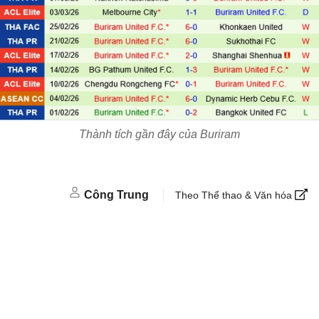
Thành tích gần đây của Buriram
Công Trung
Theo Thể thao & Văn hóa