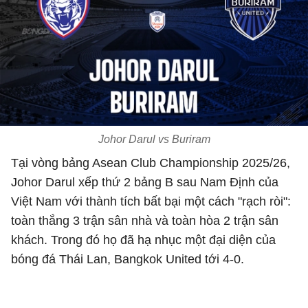
Johor Darul vs Buriram
Tại vòng bảng Asean Club Championship 2025/26,
Johor Darul xếp thứ 2 bảng B sau Nam Định của
Việt Nam với thành tích bất bại một cách "rạch ròi":
toàn thắng 3 trận sân nhà và toàn hòa 2 trận sân
khách. Trong đó họ đã hạ nhục một đại diện của
bóng đá Thái Lan, Bangkok United tới 4-0.