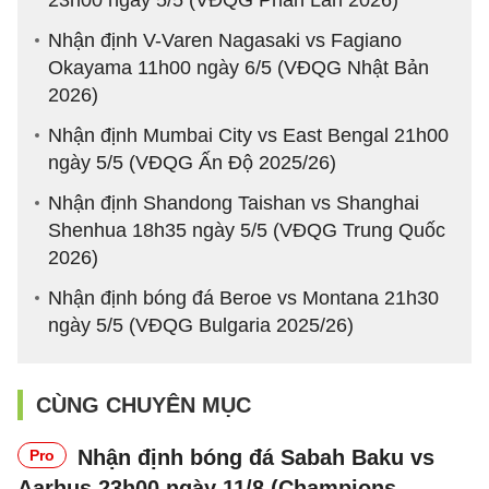
23h00 ngày 5/5 (VĐQG Phần Lan 2026)
Nhận định V-Varen Nagasaki vs Fagiano
Okayama 11h00 ngày 6/5 (VĐQG Nhật Bản
2026)
Nhận định Mumbai City vs East Bengal 21h00
ngày 5/5 (VĐQG Ấn Độ 2025/26)
Nhận định Shandong Taishan vs Shanghai
Shenhua 18h35 ngày 5/5 (VĐQG Trung Quốc
2026)
Nhận định bóng đá Beroe vs Montana 21h30
ngày 5/5 (VĐQG Bulgaria 2025/26)
CÙNG CHUYÊN MỤC
Nhận định bóng đá Sabah Baku vs
Pro
Aarhus 23h00 ngày 11/8 (Champions