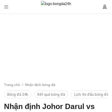
Trang chủ
Nhận định bóng đá
Bóng đá 24h
Kết quả bóng đá
Lịch thi đấu bóng đá
Nhận định Johor Darul vs