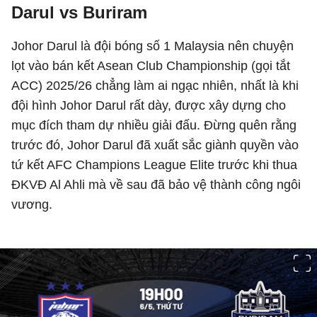
Darul vs Buriram
Johor Darul là đội bóng số 1 Malaysia nên chuyện
lọt vào bán kết Asean Club Championship (gọi tắt
ACC) 2025/26 chẳng làm ai ngạc nhiên, nhất là khi
đội hình Johor Darul rất dày, được xây dựng cho
mục đích tham dự nhiều giải đấu. Đừng quên rằng
trước đó, Johor Darul đã xuất sắc giành quyền vào
tứ kết AFC Champions League Elite trước khi thua
ĐKVĐ Al Ahli mà về sau đã bảo vệ thành công ngôi
vương.