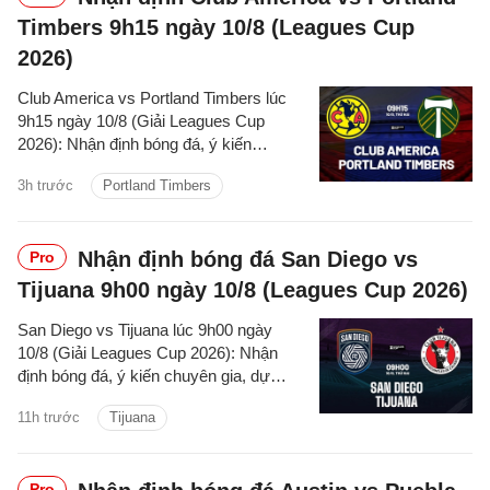
Timbers 9h15 ngày 10/8 (Leagues Cup
2026)
Club America vs Portland Timbers lúc
9h15 ngày 10/8 (Giải Leagues Cup
2026): Nhận định bóng đá, ý kiến
chuyên gia, dự đoán kết quả, phân tích -
3h trước
Portland Timbers
thống kê trận đấu.
Nhận định bóng đá San Diego vs
Pro
Tijuana 9h00 ngày 10/8 (Leagues Cup 2026)
San Diego vs Tijuana lúc 9h00 ngày
10/8 (Giải Leagues Cup 2026): Nhận
định bóng đá, ý kiến chuyên gia, dự
đoán kết quả, phân tích - thống kê trận
11h trước
Tijuana
đấu.
Pro