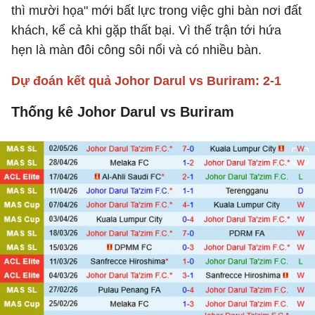
thì mười họa" mới bất lực trong việc ghi bàn nơi đất
khách, kể cả khi gặp thất bại. Vì thế trận tới hứa
hẹn là màn đôi công sôi nổi và có nhiều bàn.
Dự đoán kết quả Johor Darul vs Buriram: 2-1
Thống kê Johor Darul vs Buriram