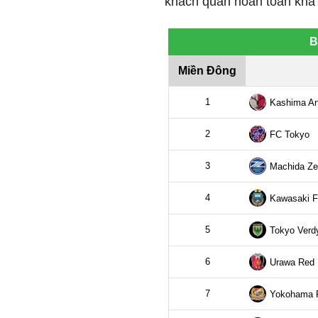
khách quan hoàn toàn khả 