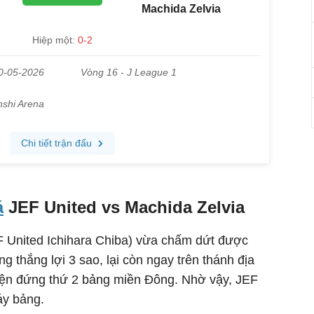
á
JEF United vs Machida Zelvia
 United Ichihara Chiba)
vừa chấm dứt được
ằng thắng lợi 3 sao, lại còn ngay trên thánh địa
iện đứng thứ 2 bảng miền Đông. Nhờ vậy, JEF
áy bảng.