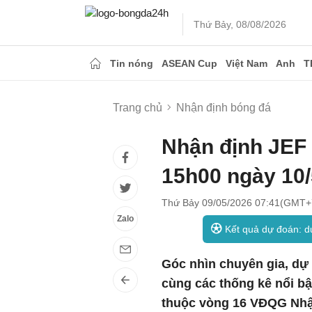
Thứ Bảy, 08/08/2026
Tin nóng
ASEAN Cup
Việt Nam
Anh
T
Trang chủ
Nhận định bóng đá
Nhận định JEF 
15h00 ngày 10
Thứ Bảy 09/05/2026 07:41(GMT+
Zalo
Kết quả dự đoán: d
Góc nhìn chuyên gia, dự 
cùng các thống kê nổi bậ
thuộc vòng 16 VĐQG Nhậ