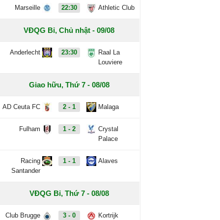
Marseille
22:30
Athletic Club
VĐQG Bỉ, Chủ nhật - 09/08
Anderlecht
23:30
Raal La
Louviere
Giao hữu, Thứ 7 - 08/08
AD Ceuta FC
2 - 1
Malaga
Fulham
1 - 2
Crystal
Palace
Racing
1 - 1
Alaves
Santander
VĐQG Bỉ, Thứ 7 - 08/08
Club Brugge
3 - 0
Kortrijk