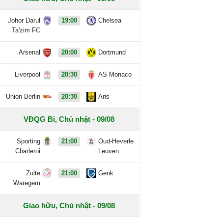
Johor Darul
19:00
Chelsea
Ta'zim FC
Arsenal
20:00
Dortmund
Liverpool
20:30
AS Monaco
Union Berlin
20:30
Aris
VĐQG Bỉ, Chủ nhật - 09/08
Sporting
21:00
Oud-Heverle
Charleroi
Leuven
Zulte
21:00
Genk
Waregem
Giao hữu, Chủ nhật - 09/08