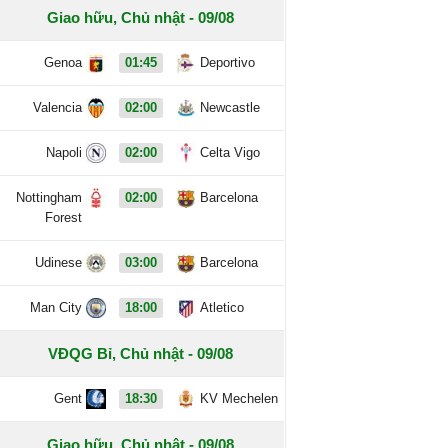
Giao hữu, Chủ nhật - 09/08
Genoa
01:45
Deportivo
Valencia
02:00
Newcastle
Napoli
02:00
Celta Vigo
Nottingham
02:00
Barcelona
Forest
Udinese
03:00
Barcelona
Man City
18:00
Atletico
VĐQG Bỉ, Chủ nhật - 09/08
Gent
18:30
KV Mechelen
Giao hữu, Chủ nhật - 09/08