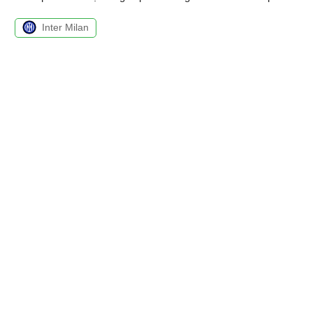
Inter Milan