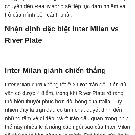
chuyển đến Real Madrid sẽ tiếp tục đảm nhiệm vai
trò của mình bên cánh phải.
Nhận định đặc biệt Inter Milan vs
River Plate
Inter Milan giành chiến thắng
Inter Milan chơi không tốt ở 2 lượt trận đầu tiên dù
vẫn có được 4 điểm, trong khi River Plate rõ ràng
thể hiện thuyết phục hơn đội bóng của Italia. Tuy
nhiên đây là trận đấu có tính chất quyết định đến
những tấm vé đi tiếp, và ở trận đấu quan trọng như
thế này nhiều khả năng các ngôi sao của Inter Milan