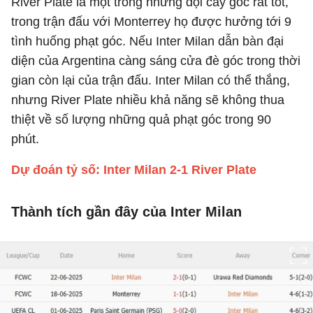
River Plate là một trong những đội cày góc rất tốt,
trong trận đấu với Monterrey họ được hưởng tới 9
tình huống phạt góc. Nếu Inter Milan dẫn bàn đại
diện của Argentina càng sáng cửa đè góc trong thời
gian còn lại của trận đấu. Inter Milan có thể thắng,
nhưng River Plate nhiều khả năng sẽ không thua
thiệt về số lượng những quả phạt góc trong 90
phút.
Dự đoán tỷ số: Inter Milan 2-1 River Plate
Thành tích gần đây của Inter Milan