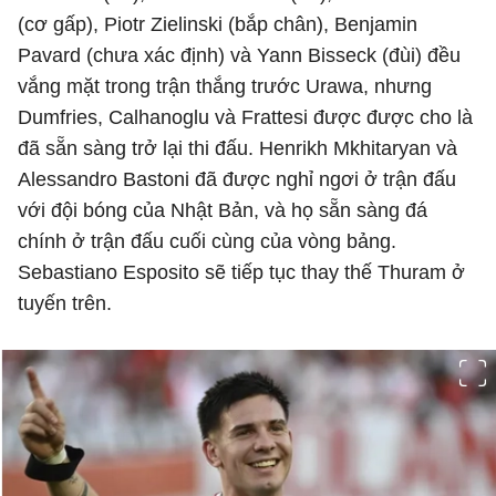
(cơ gấp), Piotr Zielinski (bắp chân), Benjamin
Pavard (chưa xác định) và Yann Bisseck (đùi) đều
vắng mặt trong trận thắng trước Urawa, nhưng
Dumfries, Calhanoglu và Frattesi được được cho là
đã sẵn sàng trở lại thi đấu. Henrikh Mkhitaryan và
Alessandro Bastoni đã được nghỉ ngơi ở trận đấu
với đội bóng của Nhật Bản, và họ sẵn sàng đá
chính ở trận đấu cuối cùng của vòng bảng.
Sebastiano Esposito sẽ tiếp tục thay thế Thuram ở
tuyến trên.