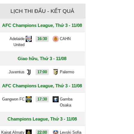
LỊCH THI ĐẤU - KẾT QUẢ
AFC Champions League, Thứ 3 - 11/08
Adelaide
16:30
CAHN
United
Giao hữu, Thứ 3 - 11/08
Juventus
17:00
Palermo
AFC Champions League, Thứ 3 - 11/08
Gangwon FC
17:30
Gamba
Osaka
Champions League, Thứ 3 - 11/08
Kairat Almaty
22:00
Levski Sofia