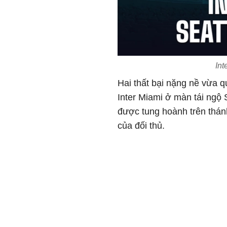
Int
Hai thất bại nặng nề vừa q
Inter Miami ở màn tái ngộ 
được tung hoành trên thán
của đối thủ.