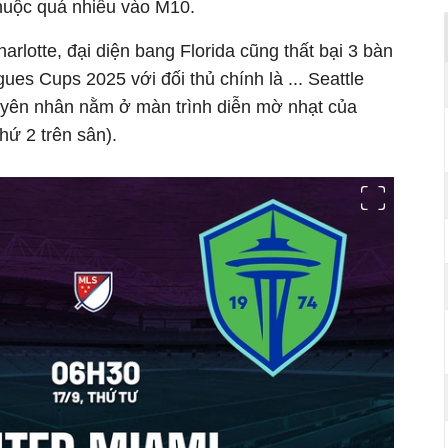
thuộc quá nhiều vào M10.
arlotte, đại diện bang Florida cũng thất bại 3 bàn
es Cups 2025 với đối thủ chính là ... Seattle
yên nhân nằm ở màn trình diễn mờ nhạt của
hứ 2 trên sân).