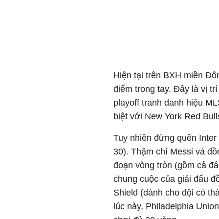
Hiện tại trên BXH miền Đô
điểm trong tay. Đây là vị t
playoff tranh danh hiệu M
biệt với New York Red Bull
Tuy nhiên đừng quên Inter 
30). Thậm chí Messi và đồn
đoạn vòng tròn (gồm cả đá
chung cuộc của giải đấu đ
Shield (dành cho đội có thà
lúc này, Philadelphia Unio