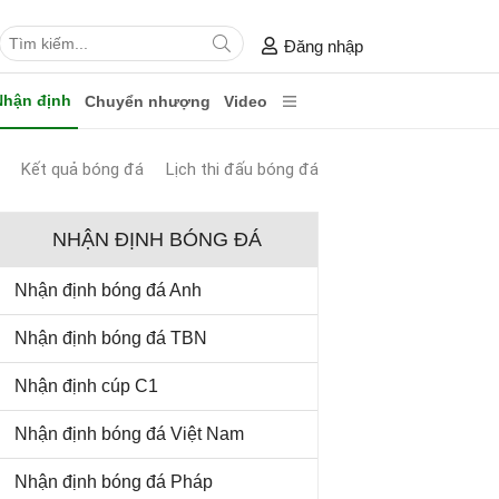
Đăng nhập
Nhận định
Chuyển nhượng
Video
Kết quả bóng đá
Lịch thi đấu bóng đá
NHẬN ĐỊNH BÓNG ĐÁ
Nhận định bóng đá Anh
Nhận định bóng đá TBN
Nhận định cúp C1
Nhận định bóng đá Việt Nam
Nhận định bóng đá Pháp