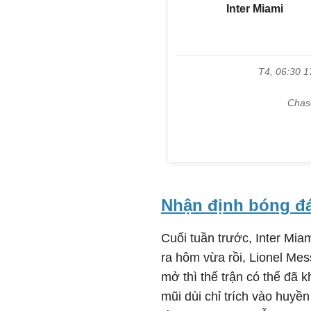
Nhận định bóng đ
Cuối tuần trước, Inter Mia
ra hôm vừa rồi, Lionel Me
mở thì thế trận có thể đã 
mũi dùi chỉ trích vào huyề