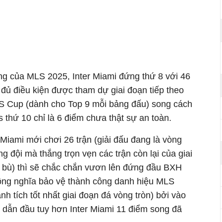
ng của MLS 2025, Inter Miami đứng thứ 8 với 46
rí đủ điều kiện được tham dự giai đoạn tiếp theo
LS Cup (dành cho Top 9 mỗi bảng đấu) song cách
s thứ 10 chỉ là 6 điểm chưa thật sự an toàn.
Miami mới chơi 26 trận (giải đấu đang là vòng
g đội mà thắng trọn vẹn các trận còn lại của giai
 bù) thì sẽ chắc chắn vươn lên đứng đầu BXH
ồng nghĩa bảo vệ thành công danh hiệu MLS
nh tích tốt nhất giai đoạn đá vòng tròn) bởi vào
n dẫn đầu tuy hơn Inter Miami 11 điểm song đã