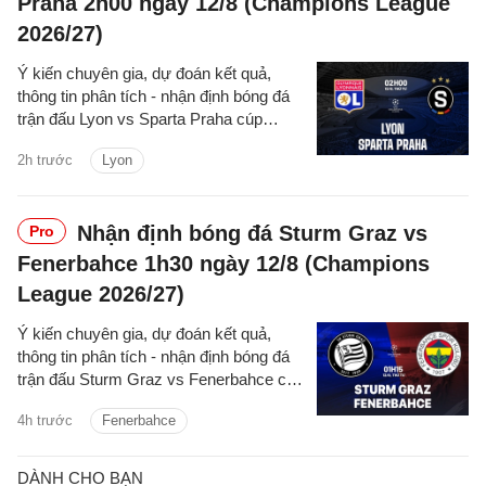
Praha 2h00 ngày 12/8 (Champions League
2026/27)
Ý kiến chuyên gia, dự đoán kết quả,
thông tin phân tích - nhận định bóng đá
trận đấu Lyon vs Sparta Praha cúp
C1/UEFA Champions League 2026/27
2h trước
Lyon
hôm nay.
Nhận định bóng đá Sturm Graz vs
Pro
Fenerbahce 1h30 ngày 12/8 (Champions
League 2026/27)
Ý kiến chuyên gia, dự đoán kết quả,
thông tin phân tích - nhận định bóng đá
trận đấu Sturm Graz vs Fenerbahce cúp
C1/UEFA Champions League 2026/27
4h trước
Fenerbahce
hôm nay.