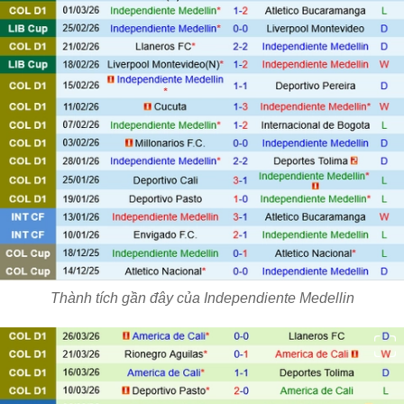
Thành tích gần đây của Independiente Medellin