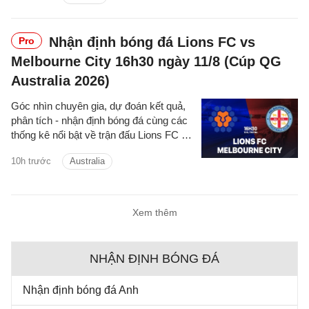
Nhận định bóng đá Lions FC vs
Pro
Melbourne City 16h30 ngày 11/8 (Cúp QG
Australia 2026)
Góc nhìn chuyên gia, dự đoán kết quả,
phân tích - nhận định bóng đá cùng các
thống kê nổi bật về trận đấu Lions FC vs
Melbourne City cúp quốc gia Australia
10h trước
Australia
hôm nay.
Xem thêm
NHẬN ĐỊNH BÓNG ĐÁ
Nhận định bóng đá Anh