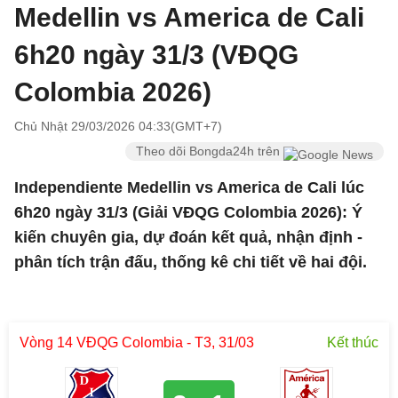
Medellin vs America de Cali
6h20 ngày 31/3 (VĐQG
Colombia 2026)
Chủ Nhật 29/03/2026 04:33(GMT+7)
Theo dõi Bongda24h trên
Independiente Medellin vs America de Cali lúc
6h20 ngày 31/3 (Giải VĐQG Colombia 2026): Ý
kiến chuyên gia, dự đoán kết quả, nhận định -
phân tích trận đấu, thống kê chi tiết về hai đội.