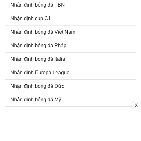
Nhận định bóng đá TBN
Nhận định cúp C1
Nhận định bóng đá Việt Nam
Nhận định bóng đá Pháp
Nhận định bóng đá Italia
Nhận định Europa League
Nhận định bóng đá Đức
Nhận định bóng đá Mỹ
X
Nhận định World Cup
Nhận định Copa Libertadores
Nhận định bóng đá Brazil