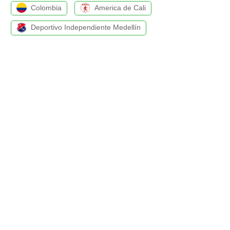
Colombia
America de Cali
Deportivo Independiente Medellín