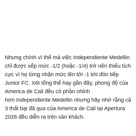
Nhưng chính vì thế mà việc Independiente Medellin
chỉ được xếp mức -1/2 (hoặc -1/4) trở nên thiếu tích
cực vì họ từng nhận mức lên tới -1 khi đón tiếp
Junior FC. Xét tổng thể hay gần đây, phong độ của
America de Cali đều có phần nhỉnh
hơn Independiente Medellin nhưng hãy nhớ rằng cả
3 thất bại đã qua của America de Cali tại Apertura
2026 đều diễn ra trên sân khách.