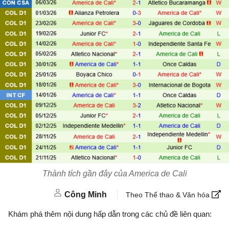
Thành tích gần đây của America de Cali
Công Minh
Theo Thể thao & Văn hóa
Khám phá thêm nội dung hấp dẫn trong các chủ đề liên quan: