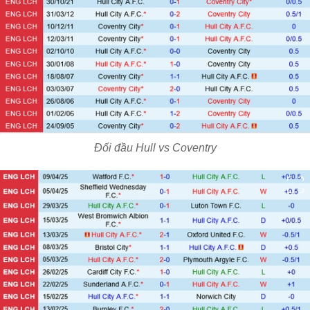
Đối đầu Hull vs Coventry