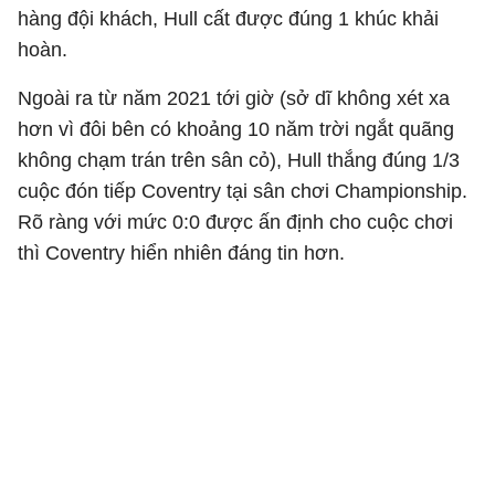
hàng đội khách, Hull cất được đúng 1 khúc khải
hoàn.
Ngoài ra từ năm 2021 tới giờ (sở dĩ không xét xa
hơn vì đôi bên có khoảng 10 năm trời ngắt quãng
không chạm trán trên sân cỏ), Hull thắng đúng 1/3
cuộc đón tiếp Coventry tại sân chơi Championship.
Rõ ràng với mức 0:0 được ấn định cho cuộc chơi
thì Coventry hiển nhiên đáng tin hơn.