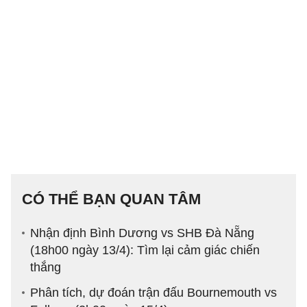
CÓ THỂ BẠN QUAN TÂM
Nhận định Bình Dương vs SHB Đà Nẵng
(18h00 ngày 13/4): Tìm lại cảm giác chiến
thắng
Phân tích, dự đoán trận đấu Bournemouth vs