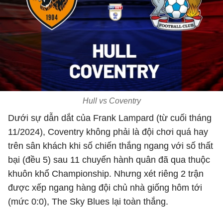
Hull vs Coventry
Dưới sự dẫn dắt của Frank Lampard (từ cuối tháng
11/2024), Coventry không phải là đội chơi quá hay
trên sân khách khi số chiến thắng ngang với số thất
bại (đều 5) sau 11 chuyến hành quân đã qua thuộc
khuôn khổ Championship. Nhưng xét riêng 2 trận
được xếp ngang hàng đội chủ nhà giống hôm tới
(mức 0:0), The Sky Blues lại toàn thắng.