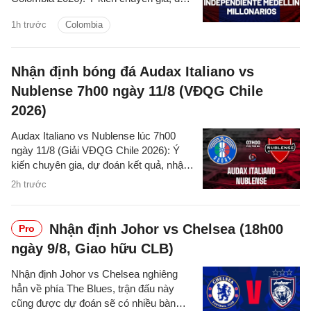
đoán kết quả, nhận định - phân tích trận
1h trước
Colombia
đấu, thống kê chi tiết về hai đội.
Nhận định bóng đá Audax Italiano vs
Nublense 7h00 ngày 11/8 (VĐQG Chile
2026)
Audax Italiano vs Nublense lúc 7h00
ngày 11/8 (Giải VĐQG Chile 2026): Ý
kiến chuyên gia, dự đoán kết quả, nhận
định - phân tích trận đấu, thống kê chi
2h trước
tiết về hai đội.
Nhận định Johor vs Chelsea (18h00
Pro
ngày 9/8, Giao hữu CLB)
Nhận định Johor vs Chelsea nghiêng
hẳn về phía The Blues, trận đấu này
cũng được dự đoán sẽ có nhiều bàn