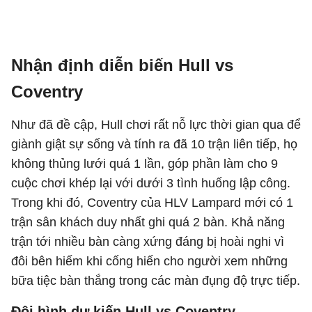
Nhận định diễn biến Hull vs
Coventry
Như đã đề cập, Hull chơi rất nỗ lực thời gian qua để
giành giật sự sống và tính ra đã 10 trận liên tiếp, họ
không thủng lưới quá 1 lần, góp phần làm cho 9
cuộc chơi khép lại với dưới 3 tình huống lập công.
Trong khi đó, Coventry của HLV Lampard mới có 1
trận sân khách duy nhất ghi quá 2 bàn. Khả năng
trận tới nhiều bàn càng xứng đáng bị hoài nghi vì
đôi bên hiếm khi cống hiến cho người xem những
bữa tiệc bàn thắng trong các màn đụng độ trực tiếp.
Đội hình dự kiến Hull vs Coventry