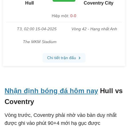
Nhận định bóng đá hôm nay
Hull vs
Coventry
Vòng trước, Coventry phải nhờ vào bàn duy nhất
được ghi vào phút 90+4 mới hạ gục được