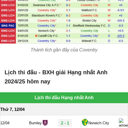
Thành tích gần đây của Coventry
Lịch thi đấu - BXH giải Hạng nhất Anh
2024/25 hôm nay