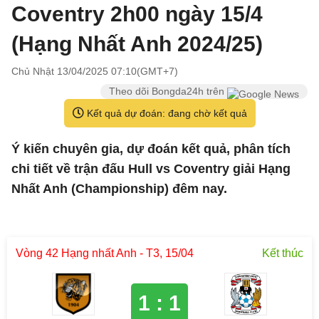
Coventry 2h00 ngày 15/4
(Hạng Nhất Anh 2024/25)
Chủ Nhật 13/04/2025 07:10(GMT+7)
Theo dõi Bongda24h trên
Kết quả dự đoán: đang chờ kết quả
Ý kiến chuyên gia, dự đoán kết quả, phân tích
chi tiết về trận đấu Hull vs Coventry giải Hạng
Nhất Anh (Championship) đêm nay.