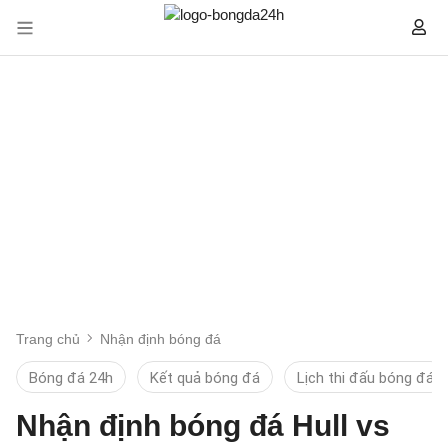
Trang chủ
Nhận định bóng đá
Bóng đá 24h
Kết quả bóng đá
Lịch thi đấu bóng đá
Nhận định bóng đá Hull vs