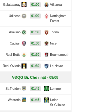
Galatasaray
01:00
Villarreal
Udinese
01:00
Nottingham
Forest
Avellino
01:30
Torino
Cagliari
01:30
Nice
Real Betis
01:30
Bournemouth
Real Oviedo
01:30
Le Havre
VĐQG Bỉ, Chủ nhật - 09/08
St.Truiden
01:45
Lommel
Westerlo
01:45
Union
St.Gilloise