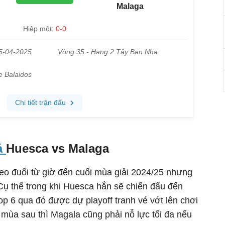
á
Huesca vs Malaga
heo đuổi từ giờ đến cuối mùa giải 2024/25 nhưng
Cụ thể trong khi Huesca hẳn sẽ chiến đấu đến
Top 6 qua đó được dự playoff tranh vé vớt lên chơi
ùa sau thì Magala cũng phải nỗ lực tối đa nếu