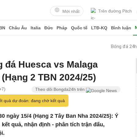
Trên đường Pitch
Mới nhất
BN
Châu Âu
Italia
Đức
Pháp
Quốc tế
LTĐ-KQ
Bình luận
Bóng đá 24h
g đá Huesca vs Malaga
 (Hạng 2 TBN 2024/25)
+7)
Theo dõi Bongda24h trên
t quả dự đoán: đang chờ kết quả
0 ngày 15/4 (Hạng 2 Tây Ban Nha 2024/25): Ý
kết quả, nhận định - phân tích trận đấu,
i.