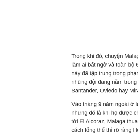
Trong khi đó, chuyện Malag
làm ai bất ngờ và toàn bộ 
này đã tập trung trong phạ
những đội đang nằm trong
Santander, Oviedo hay Mir
Vào tháng 9 năm ngoái ở l
nhưng đó là khi họ được c
tới El Alcoraz, Malaga thua
cách tổng thể thì rõ ràng 