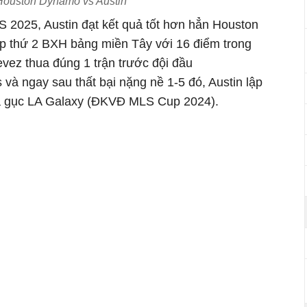
Houston Dynamo vs Austin
S 2025, Austin đạt kết quả tốt hơn hẳn Houston
p thứ 2 BXH bảng miền Tây với 16 điểm trong
evez thua đúng 1 trận trước đội đầu
và ngay sau thất bại nặng nề 1-5 đó, Austin lập
ạ gục LA Galaxy (ĐKVĐ MLS Cup 2024).