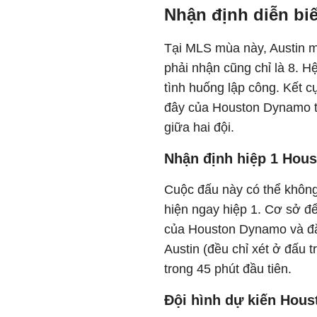
Nhận định diễn bi
Tại MLS mùa này, Austin m
phải nhận cũng chỉ là 8. Hệ
tình huống lập công. Kết c
đây của Houston Dynamo tạ
giữa hai đội.
Nhận định hiệp 1 Hou
Cuộc đấu này có thể khôn
hiện ngay hiệp 1. Cơ sở đ
của Houston Dynamo và đặ
Austin (đều chỉ xét ở đấu 
trong 45 phút đầu tiên.
Đội hình dự kiến Hou