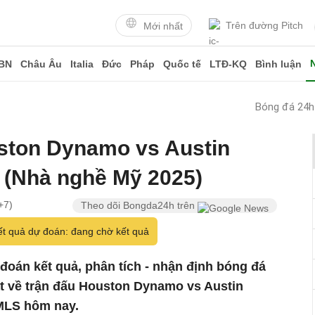
Trên đường Pitch
Mới nhất
BN
Châu Âu
Italia
Đức
Pháp
Quốc tế
LTĐ-KQ
Bình luận
Bóng đá 24h
ston Dynamo vs Austin
 (Nhà nghề Mỹ 2025)
+7)
Theo dõi Bongda24h trên
t quả dự đoán: đang chờ kết quả
đoán kết quả, phân tích - nhận định bóng đá
ật về trận đấu Houston Dynamo vs Austin
MLS hôm nay.