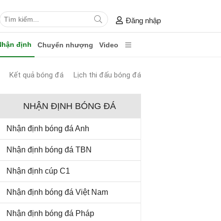
Đăng nhập
Nhận định
Chuyển nhượng
Video
Kết quả bóng đá
Lịch thi đấu bóng đá
NHẬN ĐỊNH BÓNG ĐÁ
Nhận định bóng đá Anh
Nhận định bóng đá TBN
Nhận định cúp C1
Nhận định bóng đá Việt Nam
Nhận định bóng đá Pháp