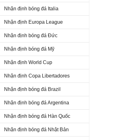
Nhận định bóng đá Italia
Nhận định Europa League
Nhận định bóng đá Đức
Nhận định bóng đá Mỹ
Nhận định World Cup
Nhận định Copa Libertadores
Nhận định bóng đá Brazil
Nhận định bóng đá Argentina
Nhận định bóng đá Hàn Quốc
Nhận định bóng đá Nhật Bản