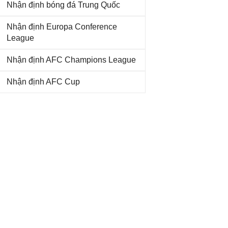
Nhận định bóng đá Trung Quốc
Nhận định Europa Conference
League
Nhận định AFC Champions League
Nhận định AFC Cup