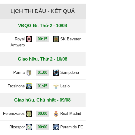
LỊCH THI ĐẤU - KẾT QUẢ
VĐQG Bỉ, Thứ 2 - 10/08
Royal
00:15
SK Beveren
Antwerp
Giao hữu, Thứ 2 - 10/08
Parma
01:00
Sampdoria
Frosinone
01:45
Lazio
Giao hữu, Chủ nhật - 09/08
Ferencvaros
00:00
Real Madrid
Rizespor
00:00
Pyramids FC