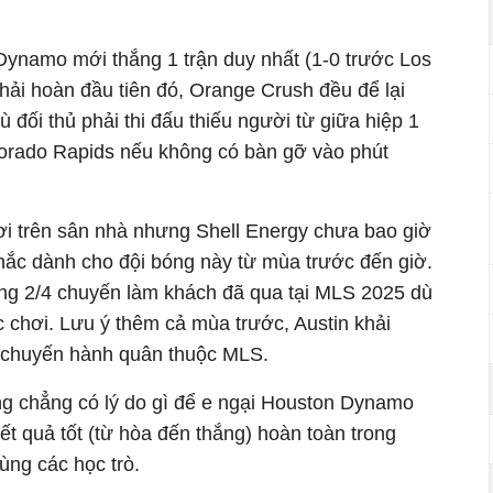
Dynamo mới thắng 1 trận duy nhất (1-0 trước Los
hải hoàn đầu tiên đó, Orange Crush đều để lại
 đối thủ phải thi đấu thiếu người từ giữa hiệp 1
olorado Rapids nếu không có bàn gỡ vào phút
 trên sân nhà nhưng Shell Energy chưa bao giờ
chắc dành cho đội bóng này từ mùa trước đến giờ.
hắng 2/4 chuyến làm khách đã qua tại MLS 2025 dù
 chơi. Lưu ý thêm cả mùa trước, Austin khải
7 chuyến hành quân thuộc MLS.
ng chẳng có lý do gì để e ngại Houston Dynamo
ết quả tốt (từ hòa đến thắng) hoàn toàn trong
ùng các học trò.