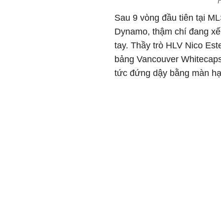
Sau 9 vòng đầu tiên tại ML
Dynamo, thậm chí đang xế
tay. Thầy trò HLV Nico Est
bảng Vancouver Whitecaps 
tức đứng dậy bằng màn h