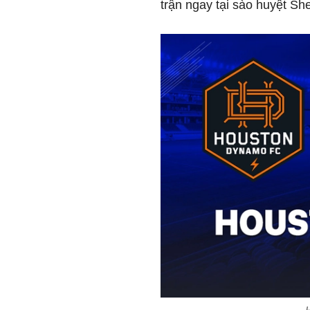
trận ngay tại sào huyệt She