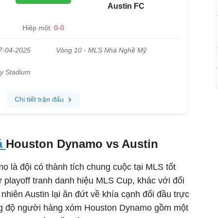
á
Houston Dynamo vs Austin
 là đội có thành tích chung cuộc tại MLS tốt
 playoff tranh danh hiệu MLS Cup, khác với đối
 nhiên Austin lại ăn đứt về khía cạnh đối đầu trực
ụng độ người hàng xóm Houston Dynamo gồm một