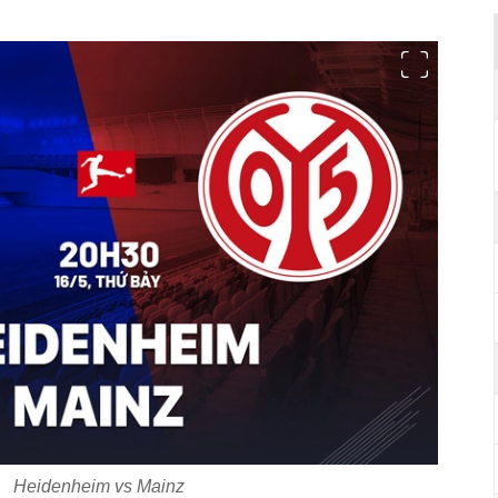
Heidenheim vs Mainz