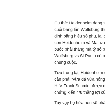
Cụ thể: Heidenheim đang sở
cuối bảng lẫn Wolfsburg th
định bằng hiệu số phụ, lại 
còn Heidenheim và Mainz 
buộc phải thắng mà tỷ số p
Wolfsburg vs St.Paulu có p
chung cuộc.
Tựu trung lại, Heidenheim
cần phải "vừa đá vừa hóng" 
HLV Frank Schmidt được ch
chứng kiến 4/6 thắng lợi c
Tuy vậy họ hứa hẹn sẽ phả