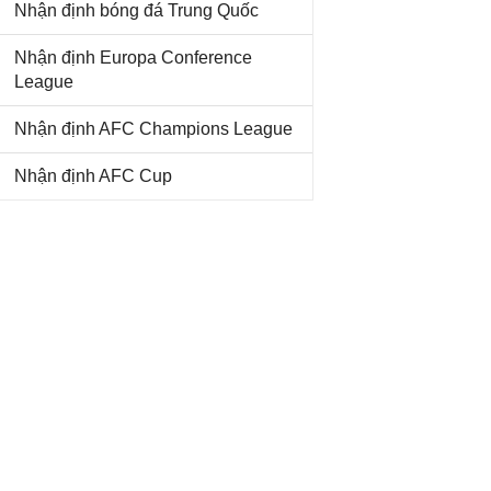
Nhận định bóng đá Trung Quốc
Nhận định Europa Conference
League
Nhận định AFC Champions League
Nhận định AFC Cup