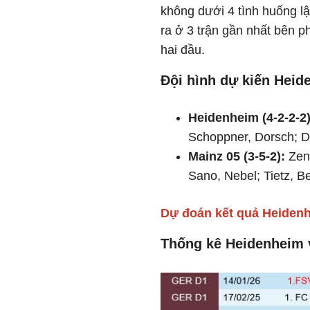
không dưới 4 tình huống l
ra ở 3 trận gần nhất bên 
hai đầu.
Đội hình dự kiến Heid
Heidenheim (4-2-2-2
Schoppner, Dorsch; Din
Mainz 05 (3-5-2):
Zent
Sano, Nebel; Tietz, B
Dự đoán kết quả Heidenh
Thống kê Heidenheim 