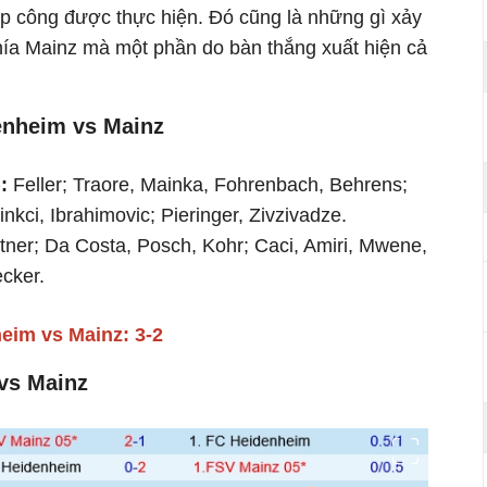
ập công được thực hiện. Đó cũng là những gì xảy
phía Mainz mà một phần do bàn thắng xuất hiện cả
enheim vs Mainz
):
Feller; Traore, Mainka, Fohrenbach, Behrens;
kci, Ibrahimovic; Pieringer, Zivzivadze.
ner; Da Costa, Posch, Kohr; Caci, Amiri, Mwene,
ecker.
eim vs Mainz: 3-2
vs Mainz