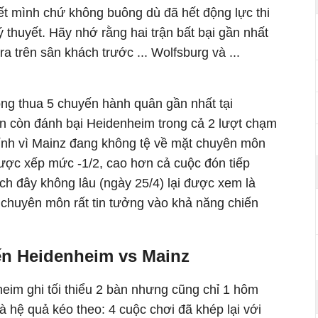
hết mình chứ không buông dù đã hết động lực thi
ý thuyết. Hãy nhớ rằng hai trận bất bại gần nhất
a trên sân khách trước ... Wolfsburg và ...
ông thua 5 chuyến hành quân gần nhất tại
zn còn đánh bại Heidenheim trong cả 2 lượt chạm
hính vì Mainz đang không tệ về mặt chuyên môn
ợc xếp mức -1/2, cao hơn cả cuộc đón tiếp
ch đây không lâu (ngày 25/4) lại được xem là
i chuyên môn rất tin tưởng vào khả năng chiến
ến Heidenheim vs Mainz
eim ghi tối thiểu 2 bàn nhưng cũng chỉ 1 hôm
à hệ quả kéo theo: 4 cuộc chơi đã khép lại với