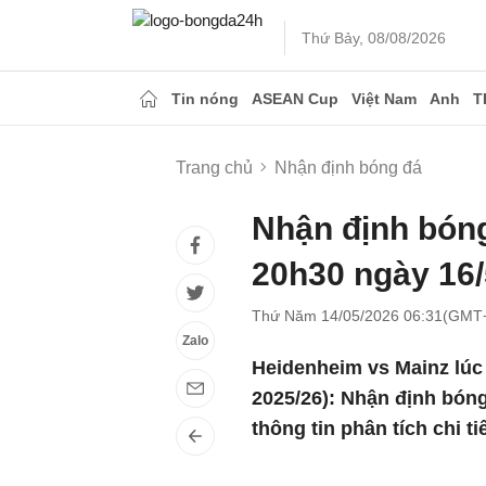
Thứ Bảy, 08/08/2026
Tin nóng
ASEAN Cup
Việt Nam
Anh
T
Trang chủ
Nhận định bóng đá
Nhận định bón
20h30 ngày 16/
Thứ Năm 14/05/2026 06:31(GMT
Zalo
Heidenheim vs Mainz lúc
2025/26): Nhận định bóng
thông tin phân tích chi ti