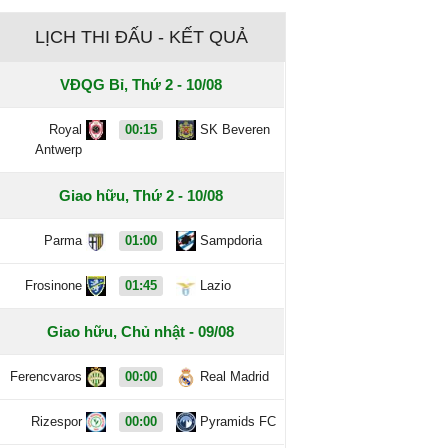
LỊCH THI ĐẤU - KẾT QUẢ
VĐQG Bỉ, Thứ 2 - 10/08
Royal
00:15
SK Beveren
Antwerp
Giao hữu, Thứ 2 - 10/08
Parma
01:00
Sampdoria
Frosinone
01:45
Lazio
Giao hữu, Chủ nhật - 09/08
Ferencvaros
00:00
Real Madrid
Rizespor
00:00
Pyramids FC