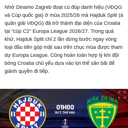
Nhờ Dinamo Zagreb đoạt cú đúp danh hiệu (VĐQG
và Cúp quốc gia) ở mùa 2025/26 mà Hajduk Split (á
quân giải VĐQG) đã trở thành đại diện của Croatia
tại "cúp C2" Europa League 2026/27. Trong quá
khứ, Hajduk Split chỉ 2 lần dừng bước ngay vòng
loại đầu tiên góp mặt sau trên chục mùa được tham
dự Europa League. Cũng hoàn toàn hợp lý khi đội
bóng Croatia chủ yếu dựa vào lợi thế sân bãi để
giành quyền đi tiếp.