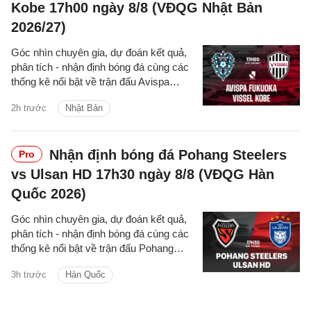
Kobe 17h00 ngày 8/8 (VĐQG Nhật Bản
2026/27)
Góc nhìn chuyên gia, dự đoán kết quả,
phân tích - nhận định bóng đá cùng các
thống kê nổi bật về trận đấu Avispa
Fukuoka vs Vissel Kobe thuộc giải
2h trước
Nhật Bản
VĐQG Nhật Bản hôm nay
Nhận định bóng đá Pohang Steelers
Pro
vs Ulsan HD 17h30 ngày 8/8 (VĐQG Hàn
Quốc 2026)
Góc nhìn chuyên gia, dự đoán kết quả,
phân tích - nhận định bóng đá cùng các
thống kê nổi bật về trận đấu Pohang
Steelers vs Ulsan HD thuộc giải VĐQG
3h trước
Hàn Quốc
Hàn Quốc 2026.