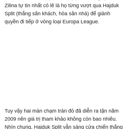
Zilina tự tin nhất có lẽ là họ từng vượt qua Hajduk
Split (thắng sân khách, hòa sân nhà) để giành
quyền đi tiếp ở vòng loại Europa League.
Tuy vậy hai màn chạm trán đó đã diễn ra tận năm
2009 nên giá trị tham khảo không còn bao nhiêu.
Nhìn chung, Hajduk Split vẫn sáng cửa chiến thắng