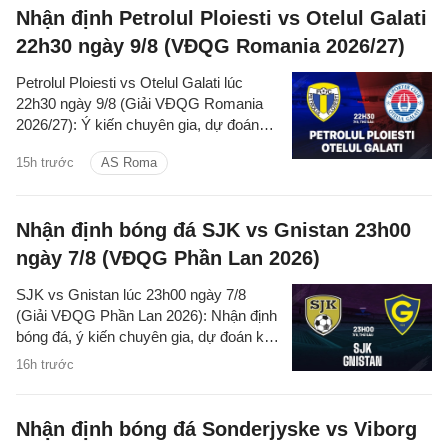
Nhận định Petrolul Ploiesti vs Otelul Galati
22h30 ngày 9/8 (VĐQG Romania 2026/27)
Petrolul Ploiesti vs Otelul Galati lúc
22h30 ngày 9/8 (Giải VĐQG Romania
2026/27): Ý kiến chuyên gia, dự đoán
kết quả, nhận định - phân tích trận đấu,
15h trước
AS Roma
thống kê chi tiết về hai đội.
Nhận định bóng đá SJK vs Gnistan 23h00
ngày 7/8 (VĐQG Phần Lan 2026)
SJK vs Gnistan lúc 23h00 ngày 7/8
(Giải VĐQG Phần Lan 2026): Nhận định
bóng đá, ý kiến chuyên gia, dự đoán kết
quả, thông tin phân tích trận đấu chi tiết.
16h trước
Nhận định bóng đá Sonderjyske vs Viborg