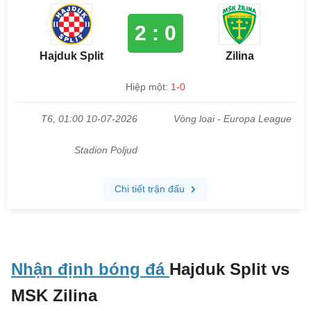
Nhận định bóng đá
Hajduk Split vs
MSK Zilina