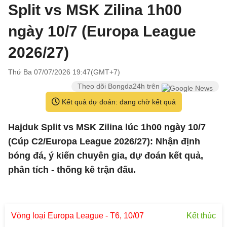
Split vs MSK Zilina 1h00
ngày 10/7 (Europa League
2026/27)
Thứ Ba 07/07/2026 19:47(GMT+7)
Theo dõi Bongda24h trên
Kết quả dự đoán: đang chờ kết quả
Hajduk Split vs MSK Zilina lúc 1h00 ngày 10/7
(Cúp C2/Europa League 2026/27): Nhận định
bóng đá, ý kiến chuyên gia, dự đoán kết quả,
phân tích - thống kê trận đấu.