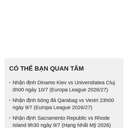
CÓ THỂ BẠN QUAN TÂM
Nhận định Dinamo Kiev vs Universitatea Cluj
0h00 ngày 10/7 (Europa League 2026/27)
Nhận định bóng đá Qarabag vs Vestri 23h00
ngày 9/7 (Europa League 2026/27)
Nhận định Sacramento Republic vs Rhode
Island 9h30 ngày 9/7 (Hạng Nhất Mỹ 2026)