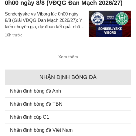
0h00 ngày 8/8 (VĐQG Đan Mạch 2026/27)
Sonderjyske vs Viborg lúc 0h00 ngày
8/8 (Giải VĐQG Đan Mạch 2026/27): Ý
kiến chuyên gia, dự đoán kết quả, nhận
định - phân tích trận đấu, thống kê chi
16h trước
tiết về hai đội.
Xem thêm
NHẬN ĐỊNH BÓNG ĐÁ
Nhận định bóng đá Anh
Nhận định bóng đá TBN
Nhận định cúp C1
Nhận định bóng đá Việt Nam