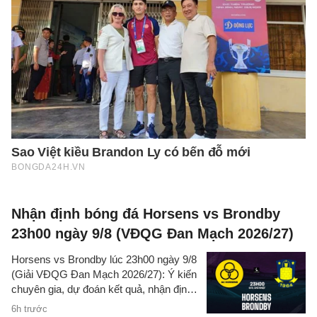
Nhận định bóng đá Horsens vs Brondby
23h00 ngày 9/8 (VĐQG Đan Mạch 2026/27)
Horsens vs Brondby lúc 23h00 ngày 9/8
(Giải VĐQG Đan Mạch 2026/27): Ý kiến
chuyên gia, dự đoán kết quả, nhận định
- phân tích trận đấu, thống kê chi tiết về
6h trước