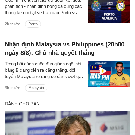
phân tích - nhận định bóng đá cùng các
thống kê nổi bật về trận đấu Porto vs
Alverca thuộc giải VĐQG Bồ Đào Nha
2h trước
Porto
2026/27 đêm nay.
Nhận định Malaysia vs Philippines (20h00
ngày 8/8): Chủ nhà quyết thắng
Trong bối cảnh cuộc đua giành ngôi nhì
bảng B đang diễn ra căng thẳng, đội
tuyển Malaysia rõ ràng sẽ cần vượt qua
Philippines để chắc suất đi tiếp.
6h trước
Malaysia