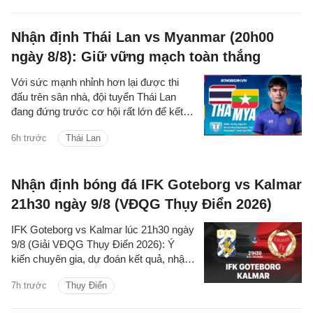
hai đội.
Nhận định Thái Lan vs Myanmar (20h00
ngày 8/8): Giữ vững mạch toàn thắng
Với sức mạnh nhỉnh hơn lại được thi
đấu trên sân nhà, đội tuyển Thái Lan
đang đứng trước cơ hội rất lớn để kết
thúc vòng bảng ASEAN Cup 2026 với 4
6h trước
Thái Lan
trận toàn thắng.
Nhận định bóng đá IFK Goteborg vs Kalmar
21h30 ngày 9/8 (VĐQG Thụy Điển 2026)
IFK Goteborg vs Kalmar lúc 21h30 ngày
9/8 (Giải VĐQG Thụy Điển 2026): Ý
kiến chuyên gia, dự đoán kết quả, nhận
định - phân tích trận đấu, thống kê chi
7h trước
Thụy Điển
tiết về hai đội.