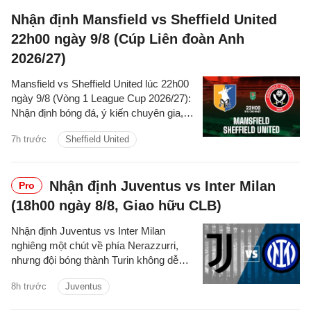
Nhận định Mansfield vs Sheffield United
22h00 ngày 9/8 (Cúp Liên đoàn Anh
2026/27)
Mansfield vs Sheffield United lúc 22h00
ngày 9/8 (Vòng 1 League Cup 2026/27):
Nhận định bóng đá, ý kiến chuyên gia,
dự đoán kết quả, phân tích trận đấu,
7h trước
Sheffield United
thống kê về phong độ hai đội.
Nhận định Juventus vs Inter Milan
Pro
(18h00 ngày 8/8, Giao hữu CLB)
Nhận định Juventus vs Inter Milan
nghiêng một chút về phía Nerazzurri,
nhưng đội bóng thành Turin không dễ
dàng chấp nhận thất bại.
8h trước
Juventus