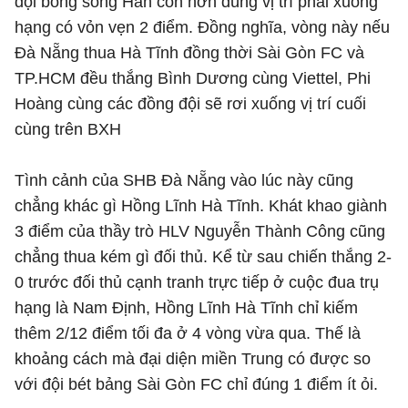
đội bóng sông Hàn còn hơn đúng vị trí phải xuống
hạng có vỏn vẹn 2 điểm. Đồng nghĩa, vòng này nếu
Đà Nẵng thua Hà Tĩnh đồng thời Sài Gòn FC và
TP.HCM đều thắng Bình Dương cùng Viettel, Phi
Hoàng cùng các đồng đội sẽ rơi xuống vị trí cuối
cùng trên BXH
Tình cảnh của SHB Đà Nẵng vào lúc này cũng
chẳng khác gì Hồng Lĩnh Hà Tĩnh. Khát khao giành
3 điểm của thầy trò HLV Nguyễn Thành Công cũng
chẳng thua kém gì đối thủ. Kể từ sau chiến thắng 2-
0 trước đối thủ cạnh tranh trực tiếp ở cuộc đua trụ
hạng là Nam Định, Hồng Lĩnh Hà Tĩnh chỉ kiếm
thêm 2/12 điểm tối đa ở 4 vòng vừa qua. Thế là
khoảng cách mà đại diện miền Trung có được so
với đội bét bảng Sài Gòn FC chỉ đúng 1 điểm ít ỏi.