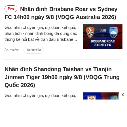
Nhận định Brisbane Roar vs Sydney
Pro
FC 14h00 ngày 9/8 (VĐQG Australia 2026)
Góc nhìn chuyên gia, dự đoán kết quả,
phân tích - nhận định bóng đá cùng các
thống kê nổi bật về trận đấu Brisbane
Roar vs Sydney FC cúp quốc gia
8h trước
Australia
Australia hôm nay.
Nhận định Shandong Taishan vs Tianjin
Jinmen Tiger 19h00 ngày 9/8 (VĐQG Trung
Quốc 2026)
X
Góc nhìn chuyên gia, dự đoán kết quả,
phân tích - nhận định bóng đá cùng các
thống kê nổi bật về trận đấu Shandong
Taishan vs Tianjin Jinmen Tiger thuộc
9h trước
Shandong Taishan
giải VĐQG Trung Quốc hôm nay