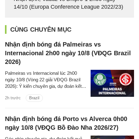
14/10 (Europa Conference League 2022/23)
CÙNG CHUYÊN MỤC
Nhận định bóng đá Palmeiras vs
Internacional 2h00 ngày 10/8 (VĐQG Brazil
2026)
Palmeiras vs Internacional lúc 2h00
ngày 10/8 (Vòng 22 giải VĐQG Brazil
2026): Ý kiến chuyên gia, dự đoán kết
quả, nhận định - phân tích trận đấu,
2h trước
Brazil
thống kê chi tiết về hai đội.
Nhận định bóng đá Porto vs Alverca 0h00
ngày 10/8 (VĐQG Bồ Đào Nha 2026/27)
Góc nhìn chuyên gia, dự đoán kết quả,