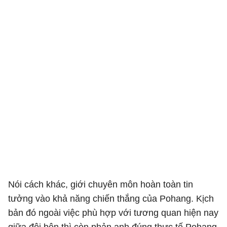
Nói cách khác, giới chuyên môn hoàn toàn tin
tưởng vào khả năng chiến thắng của Pohang. Kịch
bản đó ngoài việc phù hợp với tương quan hiện nay