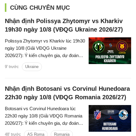
CÙNG CHUYÊN MỤC
Nhận định Polissya Zhytomyr vs Kharkiv
19h30 ngày 10/8 (VĐQG Ukraine 2026/27)
Polissya Zhytomyr vs Kharkiv lúc 19h30
ngày 10/8 (Giải VĐQG Ukraine
2026/27): Ý kiến chuyên gia, dự đoán
kết quả, nhận định - phân tích trận đấu,
9' trước
Ukraine
thống kê chi tiết về hai đội.
Nhận định Botosani vs Corvinul Hunedoara
22h30 ngày 10/8 (VĐQG Romania 2026/27)
Botosani vs Corvinul Hunedoara lúc
22h30 ngày 10/8 (Giải VĐQG Romania
2026/27): Ý kiến chuyên gia, dự đoán
kết quả, nhận định - phân tích trận đấu,
48' trước
AS Roma
Romania