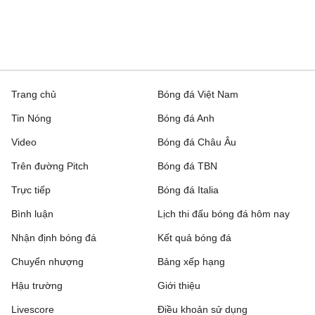
Gillingham
21:00
Luton Town
Grimsby Town
21:00
Blackpool
Leicester
21:00
Northampton Town
Trang chủ
Bóng đá Việt Nam
Leyton Orient
21:00
Oxford United
Tin Nóng
Bóng đá Anh
Video
Preston North End
21:00
Bóng đá Châu Âu
Huddersfield
Trên đường Pitch
Bóng đá TBN
Salford City
21:00
Shrewsbury Town
Trực tiếp
Bóng đá Italia
Sheffield Wednesday
21:00
Bolton Wanderers
Bình luận
Lịch thi đấu bóng đá hôm nay
Stockport County
21:00
Doncaster Rovers
Nhận định bóng đá
Kết quả bóng đá
Chuyển nhượng
Bảng xếp hạng
Stoke City
21:00
Oldham Athletic
Hậu trường
Giới thiệu
Swansea
21:00
Birmingham City
Livescore
Điều khoản sử dụng