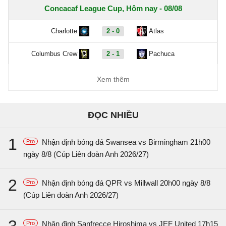
Concacaf League Cup, Hôm nay - 08/08
Charlotte
2 - 0
Atlas
Columbus Crew
2 - 1
Pachuca
FC Cincinnati
1 - 0
Pumas
Xem thêm
Tigres
0 - 0
Minnesota United
ĐỌC NHIỀU
Vancouver Whitecaps
09:30
FC Juarez
1
Nhận định bóng đá Swansea vs Birmingham 21h00
Pro
Carabao Cup, Hôm nay - 08/08
ngày 8/8 (Cúp Liên đoàn Anh 2026/27)
Cambridge United
19:00
Barnet
2
Nhận định bóng đá QPR vs Millwall 20h00 ngày 8/8
Pro
QPR
20:00
Millwall
(Cúp Liên đoàn Anh 2026/27)
AFC Wimbledon
21:00
Newport County
Nhận định Sanfrecce Hiroshima vs JEF United 17h15
Pro