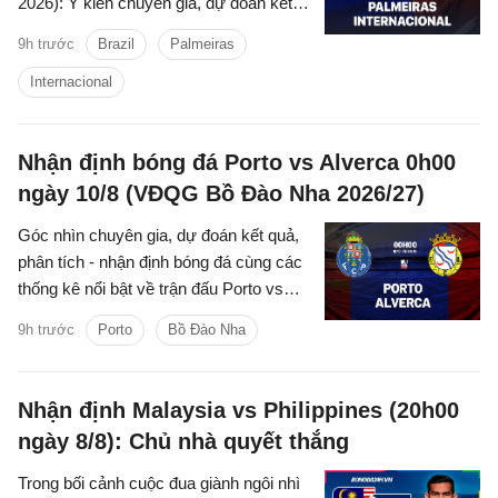
2026): Ý kiến chuyên gia, dự đoán kết
quả, nhận định - phân tích trận đấu,
9h trước
Brazil
Palmeiras
thống kê chi tiết về hai đội.
Internacional
Nhận định bóng đá Porto vs Alverca 0h00
ngày 10/8 (VĐQG Bồ Đào Nha 2026/27)
Góc nhìn chuyên gia, dự đoán kết quả,
phân tích - nhận định bóng đá cùng các
thống kê nổi bật về trận đấu Porto vs
Alverca thuộc giải VĐQG Bồ Đào Nha
9h trước
Porto
Bồ Đào Nha
2026/27 đêm nay.
Nhận định Malaysia vs Philippines (20h00
ngày 8/8): Chủ nhà quyết thắng
Trong bối cảnh cuộc đua giành ngôi nhì