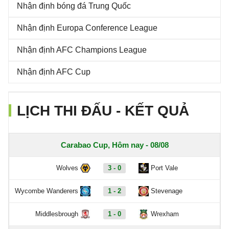
Nhận định bóng đá Trung Quốc
Nhận định Europa Conference League
Nhận định AFC Champions League
Nhận định AFC Cup
LỊCH THI ĐẤU - KẾT QUẢ
Carabao Cup, Hôm nay - 08/08
Wolves
3 - 0
Port Vale
Wycombe Wanderers
1 - 2
Stevenage
Middlesbrough
1 - 0
Wrexham