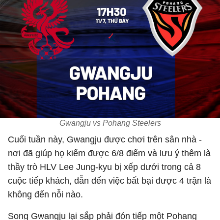
Gwangju vs Pohang Steelers
Cuối tuần này, Gwangju được chơi trên sân nhà -
nơi đã giúp họ kiếm được 6/8 điểm và lưu ý thêm là
thầy trò HLV Lee Jung-kyu bị xếp dưới trong cả 8
cuộc tiếp khách, dẫn đến việc bất bại được 4 trận là
không đến nỗi nào.
Song Gwangju lại sắp phải đón tiếp một Pohang