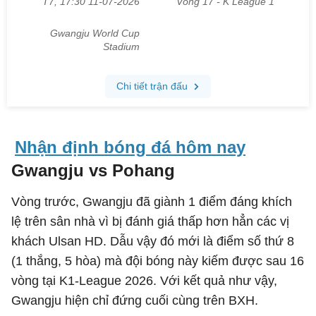
Nhận định bóng đá hôm nay
Gwangju vs Pohang
Vòng trước, Gwangju đã giành 1 điểm đáng khích
lệ trên sân nhà vì bị đánh giá thấp hơn hẳn các vị
khách Ulsan HD. Dẫu vậy đó mới là điểm số thứ 8
(1 thắng, 5 hòa) mà đội bóng này kiếm được sau 16
vòng tại K1-League 2026. Với kết quả như vậy,
Gwangju hiện chỉ đứng cuối cùng trên BXH.