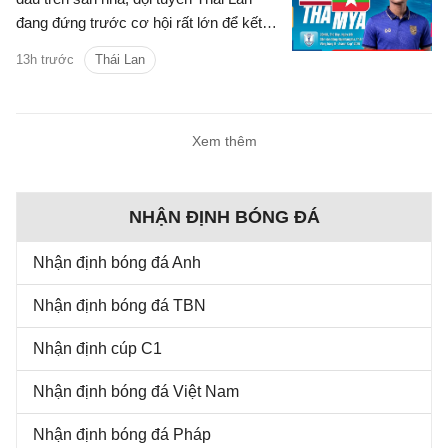
đang đứng trước cơ hội rất lớn để kết
thúc vòng bảng ASEAN Cup 2026 với 4
13h trước
Thái Lan
trận toàn thắng.
Xem thêm
NHẬN ĐỊNH BÓNG ĐÁ
Nhận định bóng đá Anh
Nhận định bóng đá TBN
Nhận định cúp C1
Nhận định bóng đá Việt Nam
Nhận định bóng đá Pháp