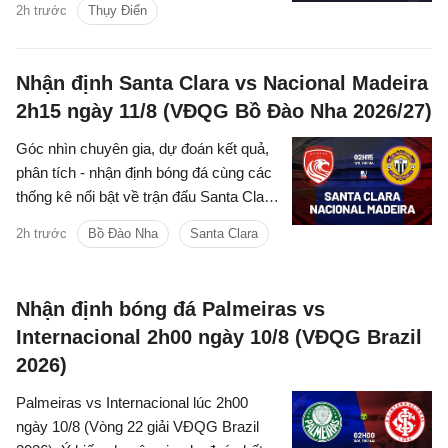
2h trước
Thụy Điển
chi tiết về hai đội.
Nhận định Santa Clara vs Nacional Madeira
2h15 ngày 11/8 (VĐQG Bồ Đào Nha 2026/27)
Góc nhìn chuyên gia, dự đoán kết quả,
phân tích - nhận định bóng đá cùng các
thống kê nổi bật về trận đấu Santa Clara
vs Nacional Madeira thuộc giải VĐQG
2h trước
Bồ Đào Nha
Santa Clara
Bồ Đào Nha 2026/27 đêm nay.
Nhận định bóng đá Palmeiras vs
Internacional 2h00 ngày 10/8 (VĐQG Brazil
2026)
Palmeiras vs Internacional lúc 2h00
ngày 10/8 (Vòng 22 giải VĐQG Brazil