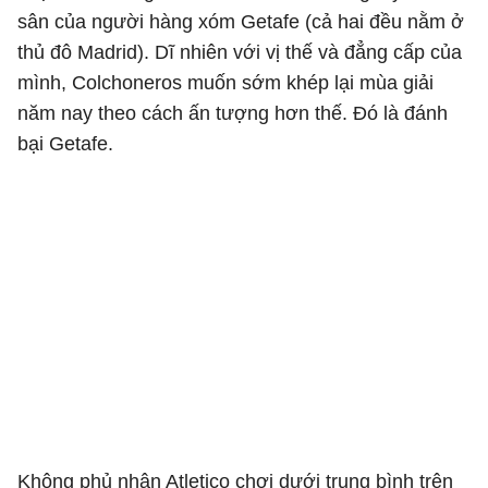
sân của người hàng xóm Getafe (cả hai đều nằm ở
thủ đô Madrid). Dĩ nhiên với vị thế và đẳng cấp của
mình, Colchoneros muốn sớm khép lại mùa giải
năm nay theo cách ấn tượng hơn thế. Đó là đánh
bại Getafe.
Không phủ nhận Atletico chơi dưới trung bình trên