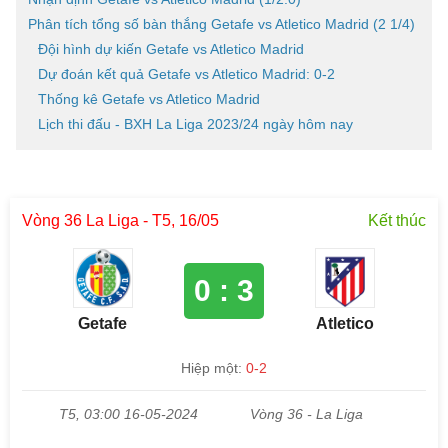
Phân tích tổng số bàn thắng Getafe vs Atletico Madrid (2 1/4)
Đội hình dự kiến Getafe vs Atletico Madrid
Dự đoán kết quả Getafe vs Atletico Madrid: 0-2
Thống kê Getafe vs Atletico Madrid
Lịch thi đấu - BXH La Liga 2023/24 ngày hôm nay