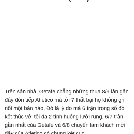
Trên sân nhà, Getafe chẳng những thua 8/9 lần gần
đây đón tiếp Atletico mà tới 7 thất bại họ không ghi
nổi một bàn nào. Đó là lý do mà 6 trận trong số đó
kết thúc với tối đa 2 tình huống lưới rung. 6/7 trận
gần nhất của Getafe và 6/8 chuyến làm khách mới
đây của Atletico có chung kết cục.