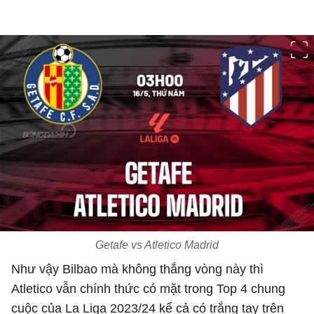
Getafe vs Atletico Madrid
Như vậy Bilbao mà không thắng vòng này thì
Atletico vẫn chính thức có mặt trong Top 4 chung
cuộc của La Liga 2023/24 kể cả có trắng tay trên