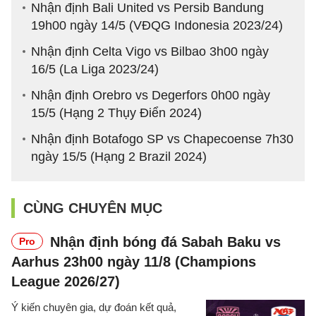
Nhận định Bali United vs Persib Bandung
19h00 ngày 14/5 (VĐQG Indonesia 2023/24)
Nhận định Celta Vigo vs Bilbao 3h00 ngày
16/5 (La Liga 2023/24)
Nhận định Orebro vs Degerfors 0h00 ngày
15/5 (Hạng 2 Thụy Điển 2024)
Nhận định Botafogo SP vs Chapecoense 7h30
ngày 15/5 (Hạng 2 Brazil 2024)
CÙNG CHUYÊN MỤC
Nhận định bóng đá Sabah Baku vs
Pro
Aarhus 23h00 ngày 11/8 (Champions
League 2026/27)
Ý kiến chuyên gia, dự đoán kết quả,