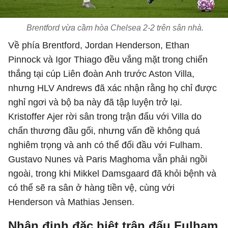
Brentford vừa cầm hòa Chelsea 2-2 trên sân nhà.
Về phía Brentford, Jordan Henderson, Ethan
Pinnock và Igor Thiago đều vắng mặt trong chiến
thắng tại cúp Liên đoàn Anh trước Aston Villa,
nhưng HLV Andrews đã xác nhận rằng họ chỉ được
nghỉ ngơi và bộ ba này đã tập luyện trở lại.
Kristoffer Ajer rời sân trong trận đấu với Villa do
chấn thương đầu gối, nhưng vấn đề không quá
nghiêm trọng và anh có thể đối đầu với Fulham.
Gustavo Nunes và Paris Maghoma vẫn phải ngồi
ngoài, trong khi Mikkel Damsgaard đã khỏi bệnh và
có thể sẽ ra sân ở hàng tiền vệ, cùng với
Henderson và Mathias Jensen.
Nhận định đặc biệt trận đấu Fulham