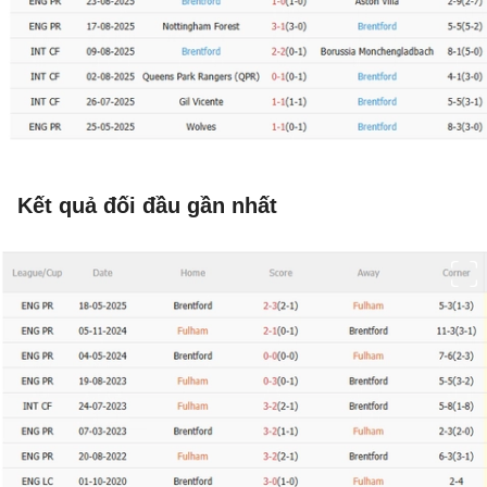
Kết quả đối đầu gần nhất