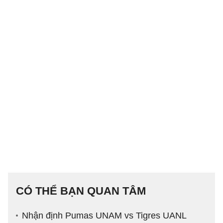
CÓ THỂ BẠN QUAN TÂM
Nhận định Pumas UNAM vs Tigres UANL