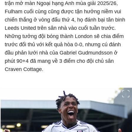
trận mở màn Ngoại hạng Anh mùa giải 2025/26,
Fulham cuối cùng cũng được tận hưởng niềm vui
chiến thắng ở vòng đấu thứ 4, họ đánh bại tân binh
Leeds United trên sân nhà vào cuối tuần trước.
Những tưởng đội bóng thành London sẽ chia điểm
trước đối thủ với kết quả hòa 0-0, nhưng cú đánh
đầu phản lưới nhà của Gabriel Gudmundsson ở
phút 90+4 đã mang về 3 điểm cho đội chủ sân
Craven Cottage.