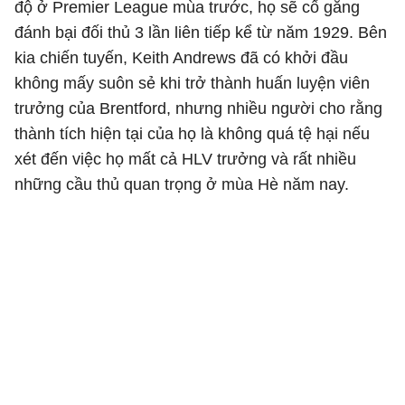
độ ở Premier League mùa trước, họ sẽ cố gắng
đánh bại đối thủ 3 lần liên tiếp kể từ năm 1929. Bên
kia chiến tuyến, Keith Andrews đã có khởi đầu
không mấy suôn sẻ khi trở thành huấn luyện viên
trưởng của Brentford, nhưng nhiều người cho rằng
thành tích hiện tại của họ là không quá tệ hại nếu
xét đến việc họ mất cả HLV trưởng và rất nhiều
những cầu thủ quan trọng ở mùa Hè năm nay.