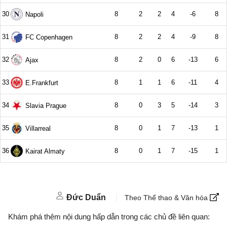
Đức Duẩn
Theo Thể thao & Văn hóa
Khám phá thêm nội dung hấp dẫn trong các chủ đề liên quan: