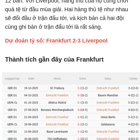
12 bàn. Với Liverpool, hàng thủ của họ cũng chơi
quá tệ từ đầu mùa giải. Hai hàng thủ tệ như nhau
sẽ đối đầu ở trận đấu tới, và kịch bản cả hai đội
cùng ghi bàn ở trận đấu tới là rất sáng.
Dự đoán tỷ số: Frankfurt 2-3 Liverpool
Thành tích gần đây của Frankfurt