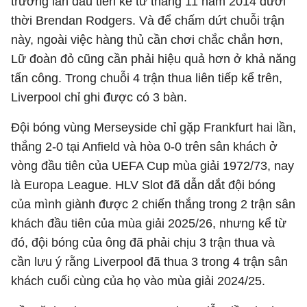
trường lần đầu tiên kể từ tháng 11 năm 2014 dưới
thời Brendan Rodgers. Và để chấm dứt chuỗi trận
này, ngoài việc hàng thủ cần chơi chắc chắn hơn,
Lữ đoàn đỏ cũng cần phải hiệu quả hơn ở khả năng
tấn công. Trong chuỗi 4 trận thua liên tiếp kể trên,
Liverpool chỉ ghi được có 3 bàn.
Đội bóng vùng Merseyside chỉ gặp Frankfurt hai lần,
thắng 2-0 tại Anfield và hòa 0-0 trên sân khách ở
vòng đầu tiên của UEFA Cup mùa giải 1972/73, nay
là Europa League. HLV Slot đã dẫn dắt đội bóng
của mình giành được 2 chiến thắng trong 2 trận sân
khách đầu tiên của mùa giải 2025/26, nhưng kể từ
đó, đội bóng của ông đã phải chịu 3 trận thua và
cần lưu ý rằng Liverpool đã thua 3 trong 4 trận sân
khách cuối cùng của họ vào mùa giải 2024/25.