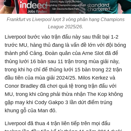
Frankfurt vs Liverpool lượt 3 vòng phân hạng Champions
League 2025/26.
Liverpool bước vào trận đấu này sau thất bại 1-2
trước MU, hàng thủ đang là vấn đề lớn với đội bóng
thành phố Cảng. Đoàn quân của Arne Slot đã để
thủng lưới 16 bàn sau 11 trận trong mùa giải này,
trong khi họ chỉ để thủng lưới 15 bàn trong 22 trận
đầu tiên của mùa giải 2024/25. Milos Kerkez và
Conor Bradley đã chơi quá tệ trong trận đấu với
MU, trong khi cũng phải thừa nhận The Kop không
gặp may khi Cody Gakpo 3 lần dứt điểm trúng
khung gỗ của Man đỏ.
Liverpool đã thua 4 trận liên tiếp trên mọi đấu