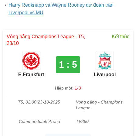
Harry Redknapp và Wayne Rooney dự đoán trận
Liverpool vs MU