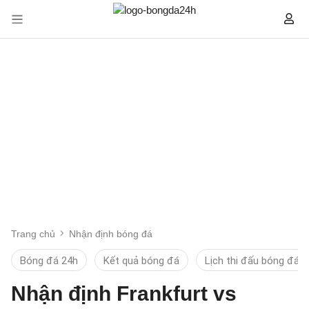
Trang chủ
Nhận định bóng đá
Bóng đá 24h
Kết quả bóng đá
Lịch thi đấu bóng đá
Nhận định Frankfurt vs