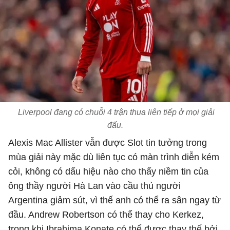
Liverpool đang có chuỗi 4 trận thua liên tiếp ở mọi giải
đấu.
Alexis Mac Allister vẫn được Slot tin tưởng trong
mùa giải này mặc dù liên tục có màn trình diễn kém
cỏi, không có dấu hiệu nào cho thấy niềm tin của
ông thầy người Hà Lan vào cầu thủ người
Argentina giảm sút, vì thế anh có thể ra sân ngay từ
đầu. Andrew Robertson có thể thay cho Kerkez,
trong khi Ibrahima Konate có thể được thay thế bởi