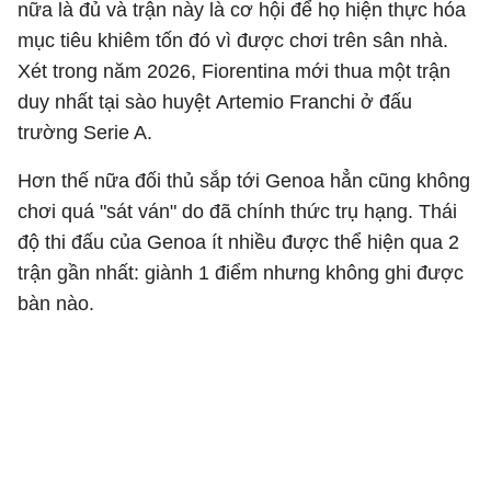
nữa là đủ và trận này là cơ hội để họ hiện thực hóa
mục tiêu khiêm tốn đó vì được chơi trên sân nhà.
Xét trong năm 2026, Fiorentina mới thua một trận
duy nhất tại sào huyệt Artemio Franchi ở đấu
trường Serie A.
Hơn thế nữa đối thủ sắp tới Genoa hẳn cũng không
chơi quá "sát ván" do đã chính thức trụ hạng. Thái
độ thi đấu của Genoa ít nhiều được thể hiện qua 2
trận gần nhất: giành 1 điểm nhưng không ghi được
bàn nào.