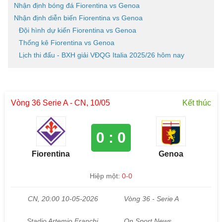
Nhận định bóng đá Fiorentina vs Genoa
Nhận định diễn biến Fiorentina vs Genoa
Đội hình dự kiến Fiorentina vs Genoa
Thống kê Fiorentina vs Genoa
Lịch thi đấu - BXH giải VĐQG Italia 2025/26 hôm nay