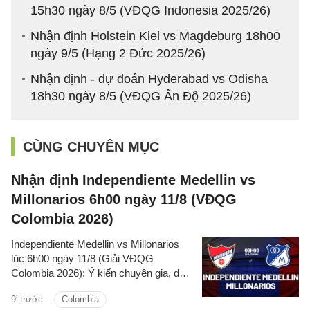
15h30 ngày 8/5 (VĐQG Indonesia 2025/26)
Nhận định Holstein Kiel vs Magdeburg 18h00
ngày 9/5 (Hạng 2 Đức 2025/26)
Nhận định - dự đoán Hyderabad vs Odisha
18h30 ngày 8/5 (VĐQG Ấn Độ 2025/26)
CÙNG CHUYÊN MỤC
Nhận định Independiente Medellin vs
Millonarios 6h00 ngày 11/8 (VĐQG
Colombia 2026)
Independiente Medellin vs Millonarios
lúc 6h00 ngày 11/8 (Giải VĐQG
Colombia 2026): Ý kiến chuyên gia, dự
đoán kết quả, nhận định - phân tích trận
9' trước
Colombia
đấu, thống kê chi tiết về hai đội.