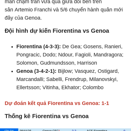
màn chạm trán vừa qua giữa đôi bên trên
sân Artemio Franchi và 5/6 chuyến hành quân mới
đây của Genoa.
Đội hình dự kiến Fiorentina vs Genoa
Fiorentina (4-3-3):
De Gea; Gosens, Ranieri,
Pongracic, Dodo; Ndour, Fagioli, Mandragora;
Solomon, Gudmundsson, Harrison
Genoa (3-4-2-1):
Bijlow; Vasquez, Ostigard,
Marcandalli; Sabelli, Frendrup, Milanovskyi,
Ellertsson; Vitinha, Ekhator; Colombo
Dự đoán kết quả Fiorentina vs Genoa: 1-1
Thống kê Fiorentina vs Genoa