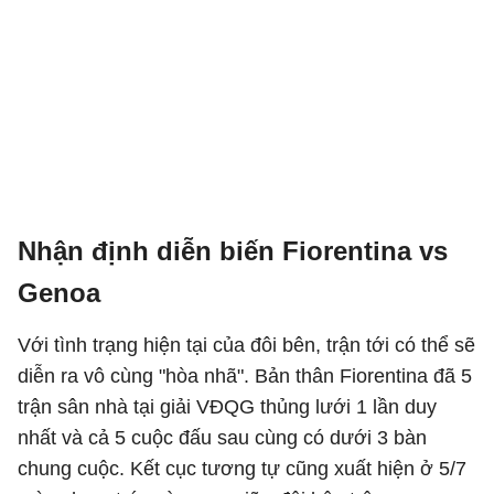
Nhận định diễn biến Fiorentina vs
Genoa
Với tình trạng hiện tại của đôi bên, trận tới có thể sẽ
diễn ra vô cùng "hòa nhã". Bản thân Fiorentina đã 5
trận sân nhà tại giải VĐQG thủng lưới 1 lần duy
nhất và cả 5 cuộc đấu sau cùng có dưới 3 bàn
chung cuộc. Kết cục tương tự cũng xuất hiện ở 5/7