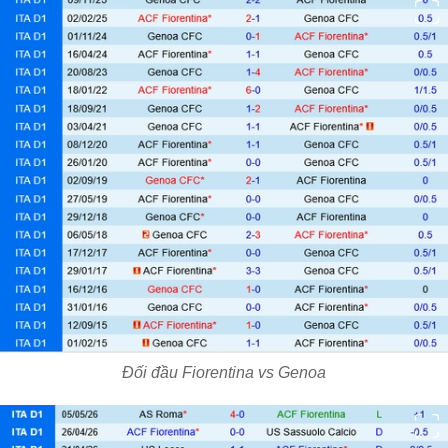
Đối đầu Fiorentina vs Genoa