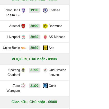
Johor Darul
19:00
Chelsea
Ta'zim FC
Arsenal
20:00
Dortmund
Liverpool
20:30
AS Monaco
Union Berlin
20:30
Aris
VĐQG Bỉ, Chủ nhật - 09/08
Sporting
21:00
Oud-Heverle
Charleroi
Leuven
Zulte
21:00
Genk
Waregem
Giao hữu, Chủ nhật - 09/08