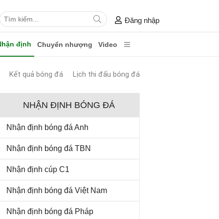
Đăng nhập
Nhận định
Chuyển nhượng
Video
Kết quả bóng đá
Lịch thi đấu bóng đá
NHẬN ĐỊNH BÓNG ĐÁ
Nhận định bóng đá Anh
Nhận định bóng đá TBN
Nhận định cúp C1
Nhận định bóng đá Việt Nam
Nhận định bóng đá Pháp