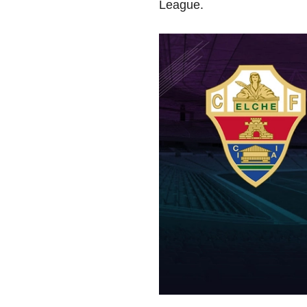
League.