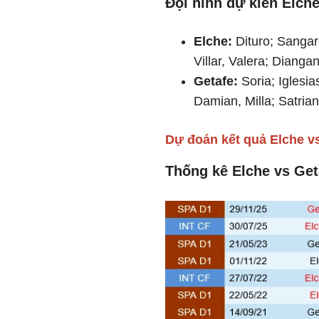
Đội hình dự kiến Elche
Elche:
Dituro; Sangar
Villar, Valera; Diangan
Getafe:
Soria; Iglesi
Damian, Milla; Satrian
Dự đoán kết quả Elche vs
Thống kê Elche vs Get