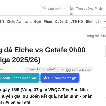
Trên đường Pitch
Mới nhất
BN
Châu Âu
Italia
Đức
Pháp
Quốc tế
LTĐ-KQ
Bình luận
Bóng đá 24h
 đá Elche vs Getafe 0h00
iga 2025/26)
7)
Theo dõi Bongda24h trên
ự đoán 1 phần chính xác
Gửi cảm ơn tác giả
0 ngày 18/5 (Vòng 37 giải VĐQG Tây Ban Nha
 chuyên gia, dự đoán kết quả, nhận định - phân
 tiết về hai đội.