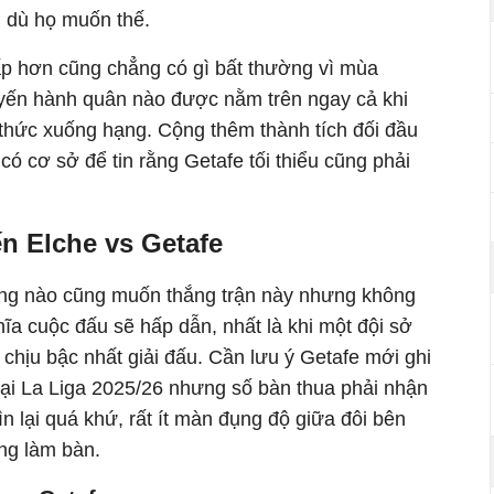
g dù họ muốn thế.
hấp hơn cũng chẳng có gì bất thường vì mùa
yến hành quân nào được nằm trên ngay cả khi
 thức xuống hạng. Cộng thêm thành tích đối đầu
có cơ sở để tin rằng Getafe tối thiểu cũng phải
n Elche vs Getafe
óng nào cũng muốn thắng trận này nhưng không
ĩa cuộc đấu sẽ hấp dẫn, nhất là khi một đội sở
 chịu bậc nhất giải đấu. Cần lưu ý Getafe mới ghi
ại La Liga 2025/26 nhưng số bàn thua phải nhận
ìn lại quá khứ, rất ít màn đụng độ giữa đôi bên
ống làm bàn.