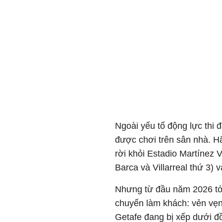
Ngoài yếu tố động lực thi 
được chơi trên sân nhà. H
rời khỏi Estadio Martínez V
Barca và Villarreal thứ 3) v
Nhưng từ đầu năm 2026 tới 
chuyến làm khách: vẻn vẹn 
Getafe đang bị xếp dưới đ