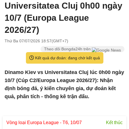
Universitatea Cluj 0h00 ngày
10/7 (Europa League
2026/27)
Thứ Ba 07/07/2026 18:57(GMT+7)
Theo dõi Bongda24h trên
Kết quả dự đoán: đang chờ kết quả
Dinamo Kiev vs Universitatea Cluj lúc 0h00 ngày
10/7 (Cúp C2/Europa League 2026/27): Nhận
định bóng đá, ý kiến chuyên gia, dự đoán kết
quả, phân tích - thống kê trận đấu.