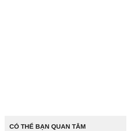
CÓ THỂ BẠN QUAN TÂM