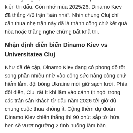
kiện thi đấu. Còn nhớ mùa 2025/26, Dinamo Kiev
đã thắng 4/6 trận "sân nhà". Nhìn chung Cluj chỉ
cần thua nhẹ trận này đã là thành công chứ kết quả
hòa hoặc thắng nghe chừng bất khả thi.
Nhận định diễn biến Dinamo Kiev vs
Universitatea Cluj
Như đã đề cập, Dinamo Kiev đang có phong độ tốt
song phần nhiều nhờ vào công sức hàng công chứ
hiếm lắm, đội bóng Ukraine mới giữ sạch lưới. Phía
đối diện, Cluj rất ít khi lâm vào cảnh tịt ngòi trong
các trận sân khách từ đầu năm 2026 tới giờ dù
chung cuộc thua không ít. Cộng thêm dự đoán
Dinamo Kiev chiến thắng thì 90 phút sắp tới hứa
hẹn sẽ vượt ngưỡng 2 tình huống làm bàn.