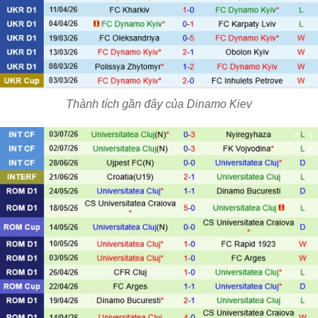
Thành tích gần đây của Dinamo Kiev