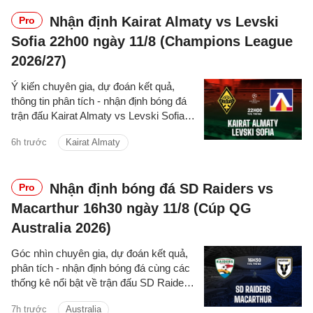
Nhận định Kairat Almaty vs Levski
Pro
Sofia 22h00 ngày 11/8 (Champions League
2026/27)
Ý kiến chuyên gia, dự đoán kết quả,
thông tin phân tích - nhận định bóng đá
trận đấu Kairat Almaty vs Levski Sofia
cúp C1/UEFA Champions League
6h trước
Kairat Almaty
2026/27 hôm nay.
Nhận định bóng đá SD Raiders vs
Pro
Macarthur 16h30 ngày 11/8 (Cúp QG
Australia 2026)
Góc nhìn chuyên gia, dự đoán kết quả,
phân tích - nhận định bóng đá cùng các
thống kê nổi bật về trận đấu SD Raiders
vs Macarthur cúp quốc gia Australia
7h trước
Australia
hôm nay.