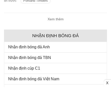
8h trước
Portland Timbers
thống kê trận đấu.
Xem thêm
NHẬN ĐỊNH BÓNG ĐÁ
Nhận định bóng đá Anh
Nhận định bóng đá TBN
Nhận định cúp C1
Nhận định bóng đá Việt Nam
X
Nhận định bóng đá Pháp
Nhận định bóng đá Italia
Nhận định Europa League