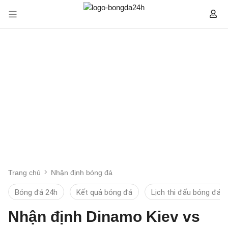
Trang chủ
Nhận định bóng đá
Bóng đá 24h
Kết quả bóng đá
Lịch thi đấu bóng đá
Nhận định Dinamo Kiev vs