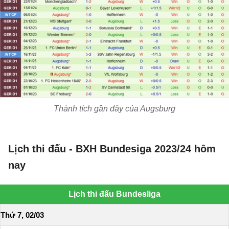
Thành tích gần đây của Augsburg
Lịch thi đấu - BXH Bundesiga 2023/24 hôm
nay