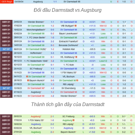
Đối đầu Darmstadt vs Augsburg
Thành tích gần đây của Darmstadt