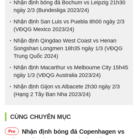
Nhận định bóng đá Bochum vs Leipzig 21h30
ngày 2/3 (Bundesliga 2023/24)
Nhận định San Luis vs Puebla 8h00 ngày 2/3
(VĐQG Mexico 2023/24)
Nhận định Qingdao West Coast vs Henan
Songshan Longmen 18h35 ngày 1/3 (VĐQG
Trung Quốc 2024)
Nhận định Macarthur vs Melbourne City 15h45
ngày 1/3 (VĐQG Australia 2023/24)
Nhận định Gijon vs Albacete 2h30 ngày 2/3
(Hạng 2 Tây Ban Nha 2023/24)
CÙNG CHUYÊN MỤC
Nhận định bóng đá Copenhagen vs
Pro