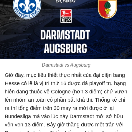
Darmstadt vs Augsburg
Giờ đây, mục tiêu thiết thực nhất của đại diện bang
Hesse có lẽ là vị trí thứ 16 được đá playoff trụ hạng
hiện đang thuộc về Cologne (hơn 3 điểm) chứ vươn
lên nhóm an toàn có phần bất khả thi. Thống kê chỉ
ra thì tổng điểm trên 30 may ra mới được ở lại
Bundesliga mà vào lúc này Darmstadt mới sở hữu
vẻn vẹn 13 điểm. Bây giờ thắng được một trận với