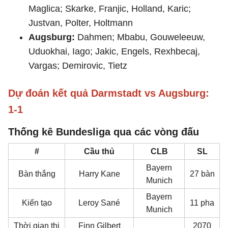
Maglica; Skarke, Franjic, Holland, Karic;
Justvan, Polter, Holtmann
Augsburg:
Dahmen; Mbabu, Gouweleeuw,
Uduokhai, Iago; Jakic, Engels, Rexhbecaj,
Vargas; Demirovic, Tietz
Dự đoán kết quả Darmstadt vs Augsburg:
1-1
Thống kê Bundesliga qua các vòng đấu
#
Cầu thủ
CLB
SL
Bayern
Bàn thắng
Harry Kane
27 bàn
Munich
Bayern
Kiến tạo
Leroy Sané
11 pha
Munich
Thời gian thi
Finn Gilbert
2070