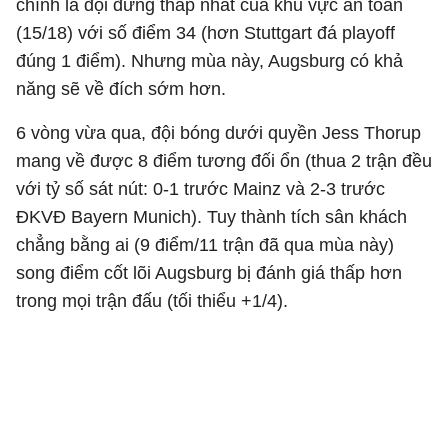
chính là đội đứng thấp nhất của khu vực an toàn
(15/18) với số điểm 34 (hơn Stuttgart đá playoff
đúng 1 điểm). Nhưng mùa này, Augsburg có khả
năng sẽ về đích sớm hơn.
6 vòng vừa qua, đội bóng dưới quyền Jess Thorup
mang về được 8 điểm tương đối ổn (thua 2 trận đều
với tỷ số sát nút: 0-1 trước Mainz và 2-3 trước
ĐKVĐ Bayern Munich). Tuy thành tích sân khách
chẳng bằng ai (9 điểm/11 trận đã qua mùa này)
song điểm cốt lõi Augsburg bị đánh giá thấp hơn
trong mọi trận đấu (tối thiểu +1/4).