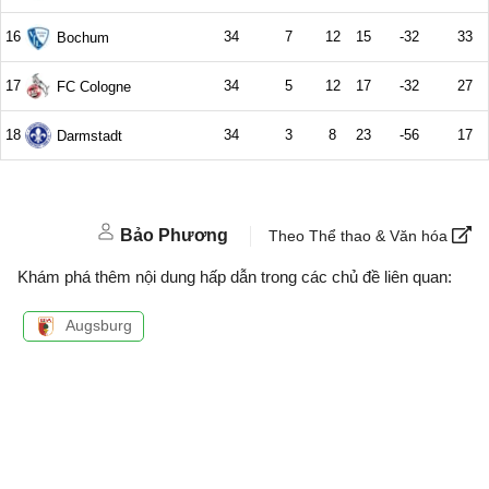
Bảo Phương
Theo Thể thao & Văn hóa
Khám phá thêm nội dung hấp dẫn trong các chủ đề liên quan:
Augsburg