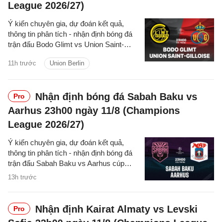
League 2026/27)
Ý kiến chuyên gia, dự đoán kết quả,
thông tin phân tích - nhận định bóng đá
trận đấu Bodo Glimt vs Union Saint-
Gilloise cúp C1/UEFA Champions
11h trước
Union Berlin
League 2026/27 hôm nay.
Nhận định bóng đá Sabah Baku vs
Pro
Aarhus 23h00 ngày 11/8 (Champions
League 2026/27)
Ý kiến chuyên gia, dự đoán kết quả,
thông tin phân tích - nhận định bóng đá
trận đấu Sabah Baku vs Aarhus cúp
C1/UEFA Champions League 2026/27
13h trước
hôm nay.
Nhận định Kairat Almaty vs Levski
Pro