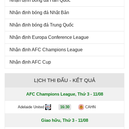
Nhận định bóng đá Hàn Quốc
Nhận định bóng đá Nhật Bản
Nhận định bóng đá Trung Quốc
Nhận định Europa Conference League
Nhận định AFC Champions League
Nhận định AFC Cup
LỊCH THI ĐẤU - KẾT QUẢ
AFC Champions League, Thứ 3 - 11/08
Adelaide United
16:30
CAHN
Giao hữu, Thứ 3 - 11/08