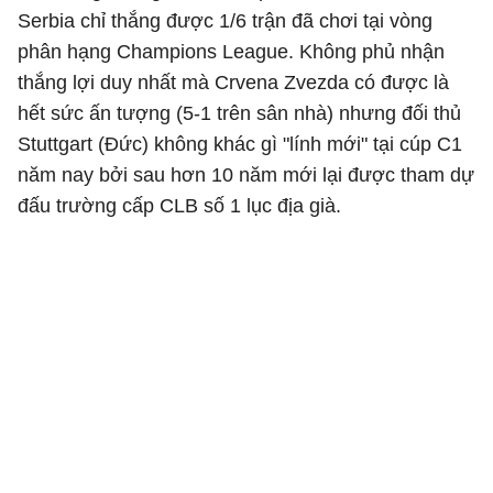
Serbia chỉ thắng được 1/6 trận đã chơi tại vòng
phân hạng Champions League. Không phủ nhận
thắng lợi duy nhất mà Crvena Zvezda có được là
hết sức ấn tượng (5-1 trên sân nhà) nhưng đối thủ
Stuttgart (Đức) không khác gì "lính mới" tại cúp C1
năm nay bởi sau hơn 10 năm mới lại được tham dự
đấu trường cấp CLB số 1 lục địa già.