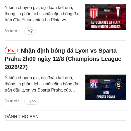
Ý kiến chuyên gia, dự đoán kết quả,
thông tin phân tích - nhận định bóng đá
trận đấu Estudiantes La Plata vs
Universidad Catolica cúp C1 Nam
5h trước
Mỹ
Mỹ/Copa Libertadores 2026 hôm nay.
Nhận định bóng đá Lyon vs Sparta
Pro
Praha 2h00 ngày 12/8 (Champions League
2026/27)
Ý kiến chuyên gia, dự đoán kết quả,
thông tin phân tích - nhận định bóng đá
trận đấu Lyon vs Sparta Praha cúp
C1/UEFA Champions League 2026/27
6h trước
Lyon
hôm nay.