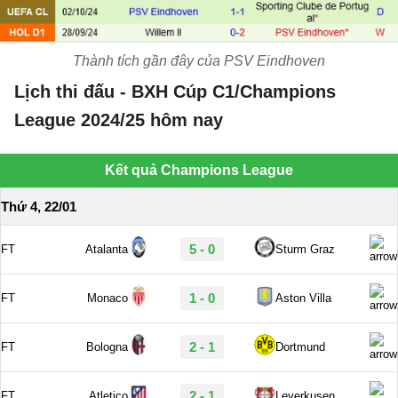
Thành tích gần đây của PSV Eindhoven
Lịch thi đấu - BXH Cúp C1/Champions
League 2024/25 hôm nay