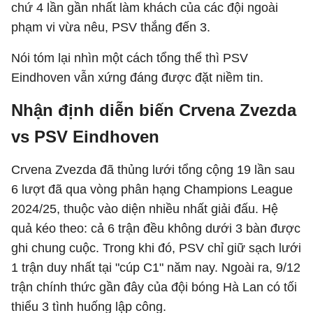
chứ 4 lần gần nhất làm khách của các đội ngoài
phạm vi vừa nêu, PSV thắng đến 3.
Nói tóm lại nhìn một cách tổng thể thì PSV
Eindhoven vẫn xứng đáng được đặt niềm tin.
Nhận định diễn biến Crvena Zvezda
vs PSV Eindhoven
Crvena Zvezda đã thủng lưới tổng cộng 19 lần sau
6 lượt đã qua vòng phân hạng Champions League
2024/25, thuộc vào diện nhiều nhất giải đấu. Hệ
quả kéo theo: cả 6 trận đều không dưới 3 bàn được
ghi chung cuộc. Trong khi đó, PSV chỉ giữ sạch lưới
1 trận duy nhất tại "cúp C1" năm nay. Ngoài ra, 9/12
trận chính thức gần đây của đội bóng Hà Lan có tối
thiểu 3 tình huống lập công.