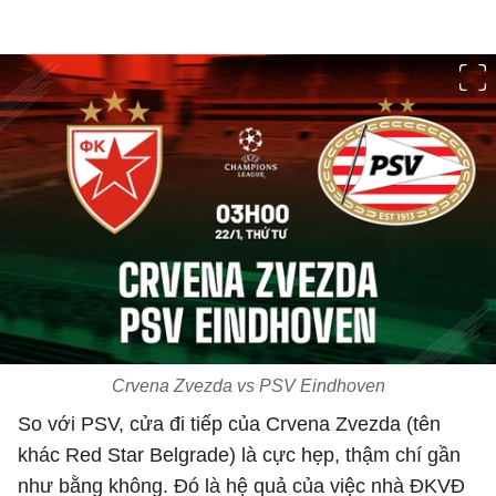
Crvena Zvezda vs PSV Eindhoven
So với PSV, cửa đi tiếp của Crvena Zvezda (tên
khác Red Star Belgrade) là cực hẹp, thậm chí gần
như bằng không. Đó là hệ quả của việc nhà ĐKVĐ