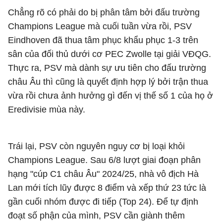
Chẳng rõ có phải do bị phân tâm bởi đấu trường
Champions League mà cuối tuần vừa rồi, PSV
Eindhoven đã thua tâm phục khẩu phục 1-3 trên
sân của đối thủ dưới cơ PEC Zwolle tại giải VĐQG.
Thực ra, PSV mà dành sự ưu tiên cho đấu trường
châu Âu thì cũng là quyết định hợp lý bởi trận thua
vừa rồi chưa ảnh hưởng gì đến vị thế số 1 của họ ở
Eredivisie mùa này.
Trái lại, PSV còn nguyên nguy cơ bị loại khỏi
Champions League. Sau 6/8 lượt giai đoạn phân
hạng "cúp C1 châu Âu" 2024/25, nhà vô địch Hà
Lan mới tích lũy được 8 điểm và xếp thứ 23 tức là
gần cuối nhóm được đi tiếp (Top 24). Để tự định
đoạt số phận của mình, PSV cần giành thêm