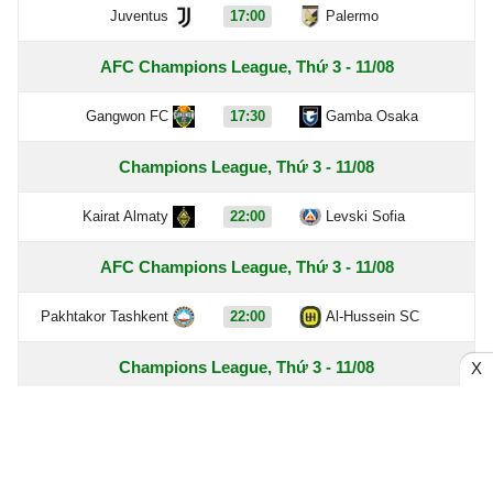
Juventus
17:00
Palermo
AFC Champions League, Thứ 3 - 11/08
Gangwon FC
17:30
Gamba Osaka
Champions League, Thứ 3 - 11/08
Kairat Almaty
22:00
Levski Sofia
AFC Champions League, Thứ 3 - 11/08
Pakhtakor Tashkent
22:00
Al-Hussein SC
Champions League, Thứ 3 - 11/08
X
Bodoe/Glimt
23:00
Union St.Gilloise
Sabah FK
23:00
AGF