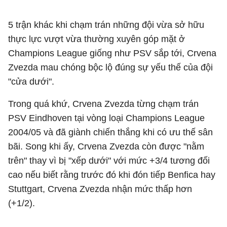
5 trận khác khi chạm trán những đội vừa sở hữu
thực lực vượt vừa thường xuyên góp mặt ở
Champions League giống như PSV sắp tới, Crvena
Zvezda mau chóng bộc lộ đúng sự yếu thế của đội
"cửa dưới".
Trong quá khứ, Crvena Zvezda từng chạm trán
PSV Eindhoven tại vòng loại Champions League
2004/05 và đã giành chiến thắng khi có ưu thế sân
bãi. Song khi ấy, Crvena Zvezda còn được "nằm
trên" thay vì bị "xếp dưới" với mức +3/4 tương đối
cao nếu biết rằng trước đó khi đón tiếp Benfica hay
Stuttgart, Crvena Zvezda nhận mức thấp hơn
(+1/2).