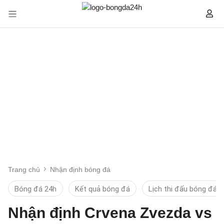
Trang chủ
Nhận định bóng đá
Bóng đá 24h
Kết quả bóng đá
Lịch thi đấu bóng đá
Nhận định Crvena Zvezda vs