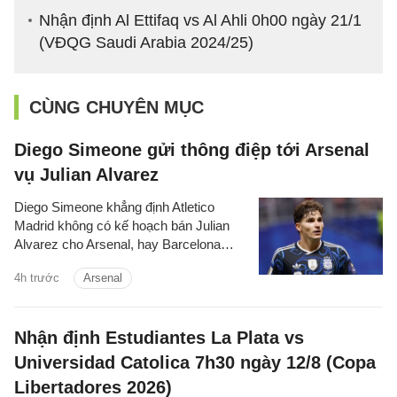
Nhận định Al Ettifaq vs Al Ahli 0h00 ngày 21/1
(VĐQG Saudi Arabia 2024/25)
CÙNG CHUYÊN MỤC
Diego Simeone gửi thông điệp tới Arsenal
vụ Julian Alvarez
Diego Simeone khẳng định Atletico
Madrid không có kế hoạch bán Julian
Alvarez cho Arsenal, hay Barcelona
trong mùa hè này.
4h trước
Arsenal
Nhận định Estudiantes La Plata vs
Universidad Catolica 7h30 ngày 12/8 (Copa
Libertadores 2026)