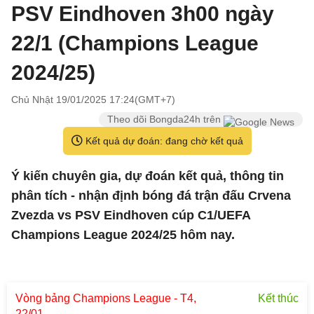
PSV Eindhoven 3h00 ngày
22/1 (Champions League
2024/25)
Chủ Nhật 19/01/2025 17:24(GMT+7)
Theo dõi Bongda24h trên
Kết quả dự đoán: đang chờ kết quả
Ý kiến chuyên gia, dự đoán kết quả, thông tin
phân tích - nhận định bóng đá trận đấu Crvena
Zvezda vs PSV Eindhoven cúp C1/UEFA
Champions League 2024/25 hôm nay.