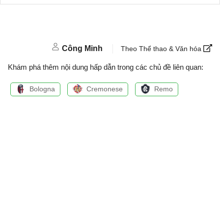
Công Minh
Theo Thể thao & Văn hóa
Khám phá thêm nội dung hấp dẫn trong các chủ đề liên quan:
Bologna
Cremonese
Remo