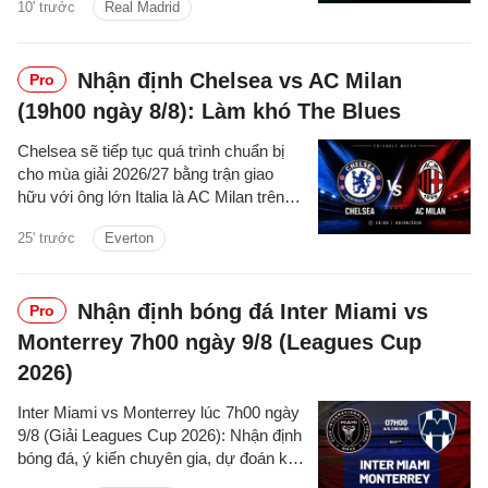
10' trước
Real Madrid
thứ Bảy.
Nhận định Chelsea vs AC Milan
Pro
(19h00 ngày 8/8): Làm khó The Blues
Chelsea sẽ tiếp tục quá trình chuẩn bị
cho mùa giải 2026/27 bằng trận giao
hữu với ông lớn Italia là AC Milan trên
sân Gelora Bung Karno Madya vào thứ
25' trước
Everton
Bảy.
Nhận định bóng đá Inter Miami vs
Pro
Monterrey 7h00 ngày 9/8 (Leagues Cup
2026)
Inter Miami vs Monterrey lúc 7h00 ngày
9/8 (Giải Leagues Cup 2026): Nhận định
bóng đá, ý kiến chuyên gia, dự đoán kết
quả, phân tích - thống kê trận đấu.