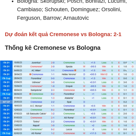
Bologna: Skorupski; Posch, Bonifazi, Lucumi,
Cambiaso; Schouten, Dominguez; Orsolini,
Ferguson, Barrow; Arnautovic
Dự đoán kết quả Cremonese vs Bologna: 2-1
Thống kê Cremonese vs Bologna