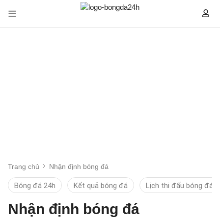
Trang chủ
Nhận định bóng đá
Bóng đá 24h
Kết quả bóng đá
Lịch thi đấu bóng đá
Nhận định bóng đá