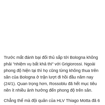
Trước mắt đánh bại đối thủ sắp tới Bologna không
phải "nhiệm vụ bất khả thi" với Grigiorossi. Ngoài
phong độ hiện tại thì họ cũng từng không thua trên
sân của Bologna ở trận lượt đi hồi đầu năm nay
(24/1). Quan trọng hơn, Rossoblu đã hết mục tiêu
nên ít nhiều ảnh hưởng đến phong độ trên sân.
Chẳng thế mà đội quân của HLV Thiago Motta đã 6