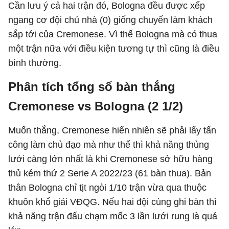
Cần lưu ý cả hai trận đó, Bologna đều được xếp
ngang cơ đội chủ nhà (0) giống chuyến làm khách
sắp tới của Cremonese. Vì thế Bologna mà có thua
một trận nữa với điều kiện tương tự thì cũng là điều
bình thường.
Phân tích tổng số bàn thắng
Cremonese vs Bologna (2 1/2)
Muốn thắng, Cremonese hiển nhiên sẽ phải lấy tấn
công làm chủ đạo mà như thế thì khả năng thủng
lưới càng lớn nhất là khi Cremonese sở hữu hàng
thủ kém thứ 2 Serie A 2022/23 (61 bàn thua). Bản
thân Bologna chỉ tịt ngòi 1/10 trận vừa qua thuộc
khuôn khổ giải VĐQG. Nếu hai đội cùng ghi bàn thì
khả năng trận đấu chạm mốc 3 lần lưới rung là quá