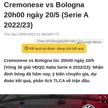
Cremonese vs Bologna
20h00 ngày 20/5 (Serie A
2022/23)
Thứ Sáu 19/05/2023 21:08(GMT+7)
Theo dõi Bongda24h trên
Kết quả dự đoán: đang chờ kết quả
Cremonese vs Bologna lúc 20h00 ngày 20/5
(Vòng 36 giải VĐQG Italia Serie A 2022/23): Nhận
định bóng đá hôm nay, ý kiến chuyên gia, dự
đoán kết quả, phân tích TLCA về trận đấu.