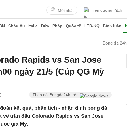
Trên đường Pitch
Mới nhất
BN
Châu Âu
Italia
Đức
Pháp
Quốc tế
LTĐ-KQ
Bình luận
Bóng đá 24h
orado Rapids vs San Jose
h00 ngày 21/5 (Cúp QG Mỹ
)
Theo dõi Bongda24h trên
đoán kết quả, phân tích - nhận định bóng đá
t về trận đấu Colorado Rapids vs San Jose
uốc gia Mỹ.