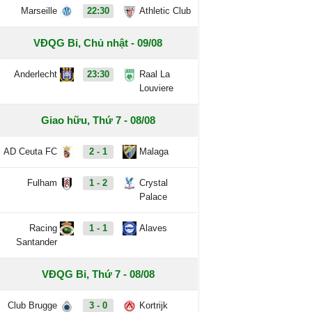
Marseille
22:30
Athletic Club
VĐQG Bỉ, Chủ nhật - 09/08
Anderlecht
23:30
Raal La
Louviere
Giao hữu, Thứ 7 - 08/08
AD Ceuta FC
2 - 1
Malaga
Fulham
1 - 2
Crystal
Palace
Racing
1 - 1
Alaves
Santander
VĐQG Bỉ, Thứ 7 - 08/08
Club Brugge
3 - 0
Kortrijk