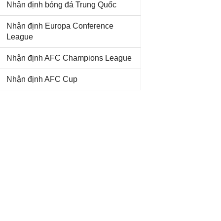
Nhận định bóng đá Trung Quốc
Nhận định Europa Conference
League
Nhận định AFC Champions League
Nhận định AFC Cup