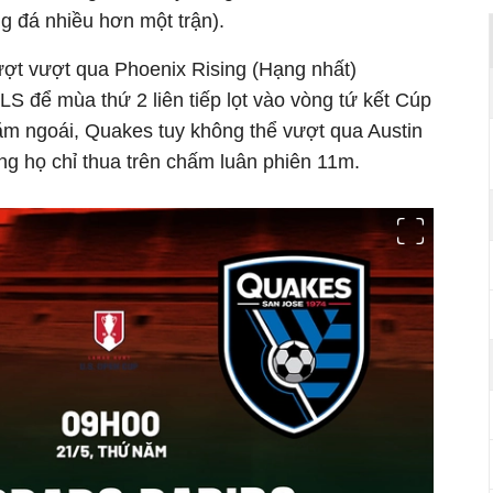
 đá nhiều hơn một trận).
ượt vượt qua Phoenix Rising (Hạng nhất)
S để mùa thứ 2 liên tiếp lọt vào vòng tứ kết Cúp
 ngoái, Quakes tuy không thể vượt qua Austin
ng họ chỉ thua trên chấm luân phiên 11m.