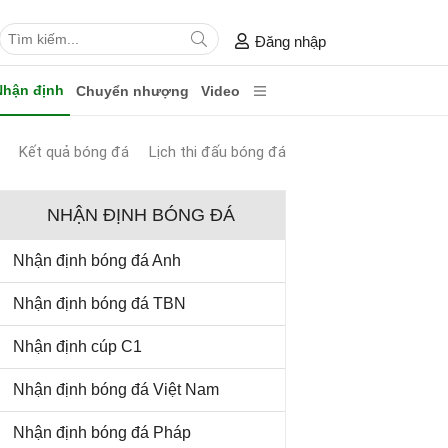
Đăng nhập
Nhận định
Chuyển nhượng
Video
Kết quả bóng đá
Lịch thi đấu bóng đá
NHẬN ĐỊNH BÓNG ĐÁ
Nhận định bóng đá Anh
Nhận định bóng đá TBN
Nhận định cúp C1
Nhận định bóng đá Việt Nam
Nhận định bóng đá Pháp