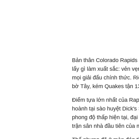
Bản thân Colorado Rapids 
lấy gì làm xuất sắc: vẻn vẹ
mọi giải đấu chính thức. 
bờ Tây, kém Quakes tận 1
Điểm tựa lớn nhất của Rapi
hoành tại sào huyệt Dick's
phong độ thấp hiện tại, đạ
trận sân nhà đầu tiên của