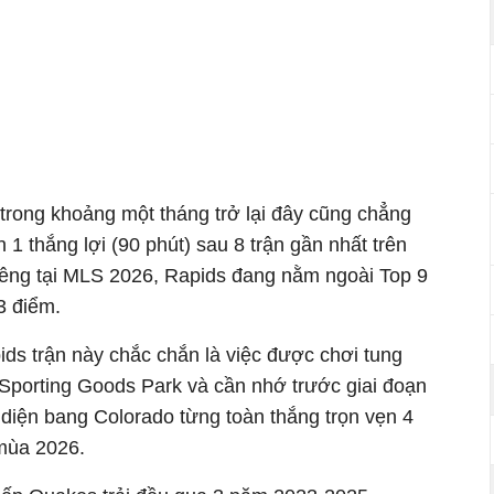
trong khoảng một tháng trở lại đây cũng chẳng
n 1 thắng lợi (90 phút) sau 8 trận gần nhất trên
Riêng tại MLS 2026, Rapids đang nằm ngoài Top 9
3 điểm.
ds trận này chắc chắn là việc được chơi tung
 Sporting Goods Park và cần nhớ trước giai đoạn
i diện bang Colorado từng toàn thắng trọn vẹn 4
 mùa 2026.