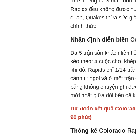
Thế nhưng đã 3 màn đón t
Rapids đều không được hư
quan, Quakes thừa sức giàn
chính thức.
Nhận định diễn biến C
Đã 5 trận sân khách liên t
kéo theo: 4 cuộc chơi khép
khi đó, Rapids chỉ 1/14 tr
cảnh tịt ngòi và ở một trận
bằng không chuyện ghi đượ
mới nhất giữa đôi bên đã kh
Dự đoán kết quả Colorad
90 phút)
Thống kê Colorado Ra