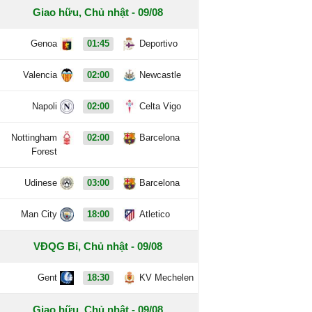
Giao hữu, Chủ nhật - 09/08
Genoa
01:45
Deportivo
Valencia
02:00
Newcastle
Napoli
02:00
Celta Vigo
Nottingham
02:00
Barcelona
Forest
Udinese
03:00
Barcelona
Man City
18:00
Atletico
VĐQG Bỉ, Chủ nhật - 09/08
Gent
18:30
KV Mechelen
Giao hữu, Chủ nhật - 09/08