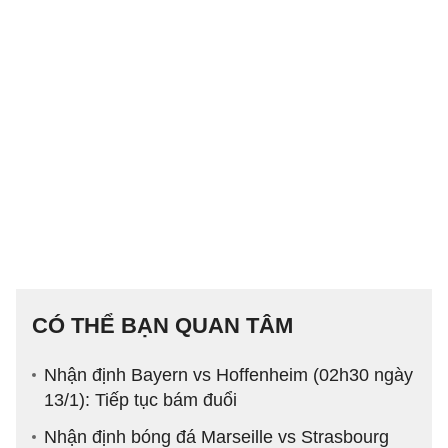
CÓ THỂ BẠN QUAN TÂM
Nhận định Bayern vs Hoffenheim (02h30 ngày
13/1): Tiếp tục bám đuổi
Nhận định bóng đá Marseille vs Strasbourg