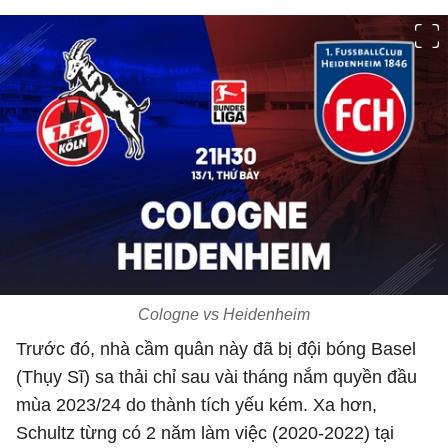
Cologne vs Heidenheim
Trước đó, nhà cầm quân này đã bị đội bóng Basel
(Thụy Sĩ) sa thải chỉ sau vài tháng nắm quyền đầu
mùa 2023/24 do thành tích yếu kém. Xa hơn,
Schultz từng có 2 năm làm việc (2020-2022) tại