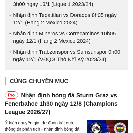
3h00 ngày 13/1 (Ligue 1 2023/24)
Nhận định Tepatitlan vs Dorados 8h05 ngày
12/1 (Hạng 2 Mexico 2024)
Nhận định Mineros vs Correcaminos 10h05
ngày 12/1 (Hạng 2 Mexico 2024)
Nhận định Trabzonspor vs Samsunspor 0h00
ngày 12/1 (VĐQG Thổ Nhĩ Kỳ 2023/24)
CÙNG CHUYÊN MỤC
Nhận định bóng đá Sturm Graz vs
Pro
Fenerbahce 1h30 ngày 12/8 (Champions
League 2026/27)
Ý kiến chuyên gia, dự đoán kết quả,
thông tin phân tích - nhận định bóng đá