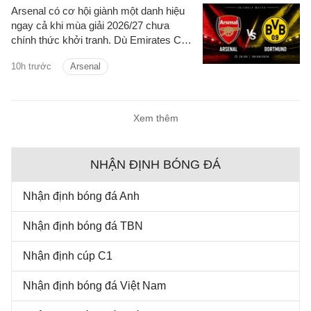
Arsenal có cơ hội giành một danh hiệu
ngay cả khi mùa giải 2026/27 chưa
chính thức khởi tranh. Dù Emirates Cup
chỉ là giải đấu giao hữu mang tính chất
10h trước
Arsenal
chuẩn bị, Arsenal vẫn hướng đến chiến
thắng khi tiếp đón Dortmund tại
Emirates.
Xem thêm
NHẬN ĐỊNH BÓNG ĐÁ
Nhận định bóng đá Anh
Nhận định bóng đá TBN
Nhận định cúp C1
Nhận định bóng đá Việt Nam