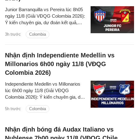
Junior Barranquilla vs Pereira lúc 8h05
ngày 11/8 (Giải VĐQG Colombia 2026):
Ý kiến chuyên gia, dự đoán kết quả,
nhận định - phân tích trận đấu, thống kê
3h trước
Colombia
chi tiết về hai đội.
Nhận định Independiente Medellin vs
Millonarios 6h00 ngày 11/8 (VĐQG
Colombia 2026)
Independiente Medellin vs Millonarios
lúc 6h00 ngày 11/8 (Giải VĐQG
Colombia 2026): Ý kiến chuyên gia, dự
đoán kết quả, nhận định - phân tích trận
5h trước
Colombia
đấu, thống kê chi tiết về hai đội.
Nhận định bóng đá Audax Italiano vs
Nublense 7h00 ngày 11/8 (VĐQG Chile