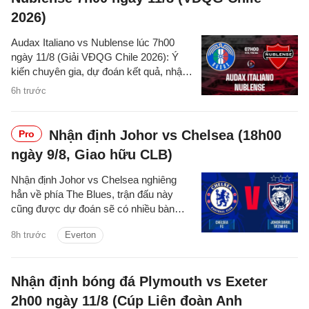
2026)
Audax Italiano vs Nublense lúc 7h00
ngày 11/8 (Giải VĐQG Chile 2026): Ý
kiến chuyên gia, dự đoán kết quả, nhận
định - phân tích trận đấu, thống kê chi
6h trước
tiết về hai đội.
Nhận định Johor vs Chelsea (18h00
Pro
ngày 9/8, Giao hữu CLB)
Nhận định Johor vs Chelsea nghiêng
hẳn về phía The Blues, trận đấu này
cũng được dự đoán sẽ có nhiều bàn
thắng được ghi.
8h trước
Everton
Nhận định bóng đá Plymouth vs Exeter
2h00 ngày 11/8 (Cúp Liên đoàn Anh