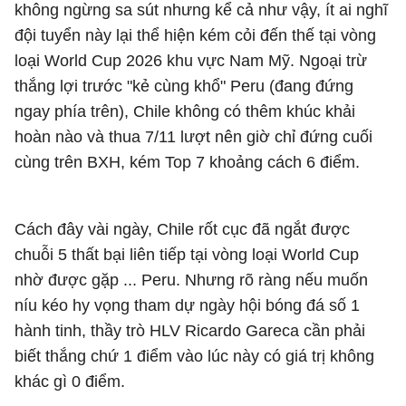
không ngừng sa sút nhưng kể cả như vậy, ít ai nghĩ
đội tuyển này lại thể hiện kém cỏi đến thế tại vòng
loại World Cup 2026 khu vực Nam Mỹ. Ngoại trừ
thắng lợi trước "kẻ cùng khổ" Peru (đang đứng
ngay phía trên), Chile không có thêm khúc khải
hoàn nào và thua 7/11 lượt nên giờ chỉ đứng cuối
cùng trên BXH, kém Top 7 khoảng cách 6 điểm.
Cách đây vài ngày, Chile rốt cục đã ngắt được
chuỗi 5 thất bại liên tiếp tại vòng loại World Cup
nhờ được gặp ... Peru. Nhưng rõ ràng nếu muốn
níu kéo hy vọng tham dự ngày hội bóng đá số 1
hành tinh, thầy trò HLV Ricardo Gareca cần phải
biết thắng chứ 1 điểm vào lúc này có giá trị không
khác gì 0 điểm.