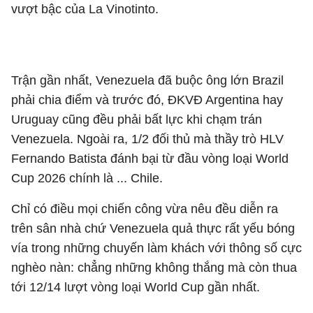
vượt bậc của La Vinotinto.
Trận gần nhất, Venezuela đã buộc ông lớn Brazil
phải chia điểm và trước đó, ĐKVĐ Argentina hay
Uruguay cũng đều phải bất lực khi chạm trán
Venezuela. Ngoài ra, 1/2 đối thủ mà thầy trò HLV
Fernando Batista đánh bại từ đầu vòng loại World
Cup 2026 chính là ... Chile.
Chỉ có điều mọi chiến công vừa nêu đều diễn ra
trên sân nhà chứ Venezuela quả thực rất yếu bóng
vía trong những chuyến làm khách với thông số cực
nghèo nàn: chẳng những không thắng mà còn thua
tới 12/14 lượt vòng loại World Cup gần nhất.