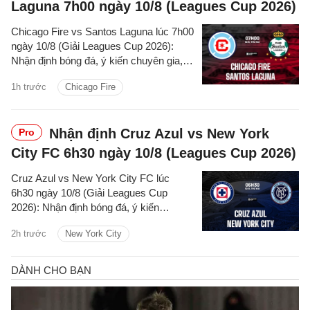
Laguna 7h00 ngày 10/8 (Leagues Cup 2026)
Chicago Fire vs Santos Laguna lúc 7h00
ngày 10/8 (Giải Leagues Cup 2026):
Nhận định bóng đá, ý kiến chuyên gia,
dự đoán kết quả, phân tích - thống kê
1h trước
Chicago Fire
trận đấu.
Nhận định Cruz Azul vs New York
Pro
City FC 6h30 ngày 10/8 (Leagues Cup 2026)
Cruz Azul vs New York City FC lúc
6h30 ngày 10/8 (Giải Leagues Cup
2026): Nhận định bóng đá, ý kiến
chuyên gia, dự đoán kết quả, phân tích -
2h trước
New York City
thống kê trận đấu.