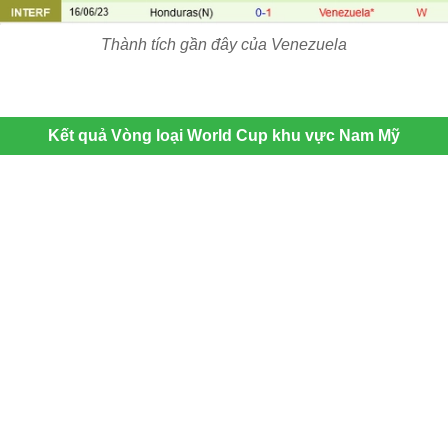
Thành tích gần đây của Venezuela