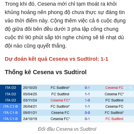
Trong khi đó, Cesena mới chỉ tạm thoát ra khỏi
khủng hoảng nên phong độ chưa thực sự đáng tin
vào thời điểm này. Cộng thêm việc cả 6 cuộc đụng
độ giữa đôi bên đều dưới 3 pha lập công chung
cuộc thì 90 phút sắp tới nghe chừng sẽ tẻ nhạt dù
đội nào cũng quyết thắng.
Dự đoán kết quả Cesena vs Sudtirol: 1-1
Thống kê Cesena vs Sudtirol
Đối đầu Cesena vs Sudtirol