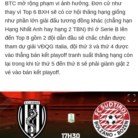
BTC mở rộng phạm vi ảnh hưởng. Đơn cử như
thay vì Top 6 BXH sẽ có cơ hội thăng hạng giống
như phần lớn giải đấu tương đồng khác (chẳng hạn
Hạng Nhất Anh hay hạng 2 TBN) thì ở Serie B lên
đến Top 8 gồm 2 đội dẫn đầu sẽ chắc chắn được
tham dự giải VĐQG Italia, đội thứ 3 và thứ 4 được
vào thẳng bán kết playoff tranh suất thăng hạng còn
lại trong khi từ thứ 5 đến thứ 8 sẽ phải giành giật 2
vé vào bán kết playoff.