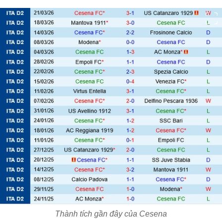
Thành tích gần đây của Cesena