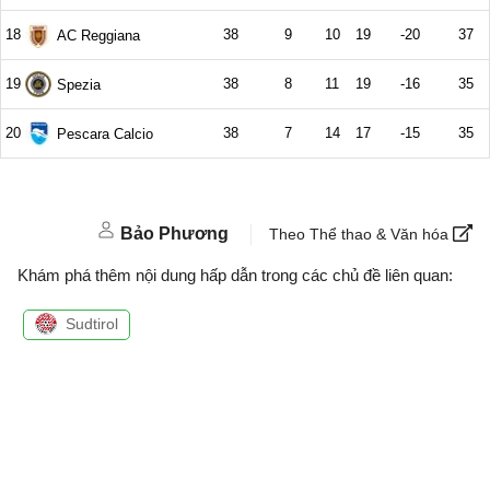
Bảo Phương
Theo Thể thao & Văn hóa
Khám phá thêm nội dung hấp dẫn trong các chủ đề liên quan:
Sudtirol