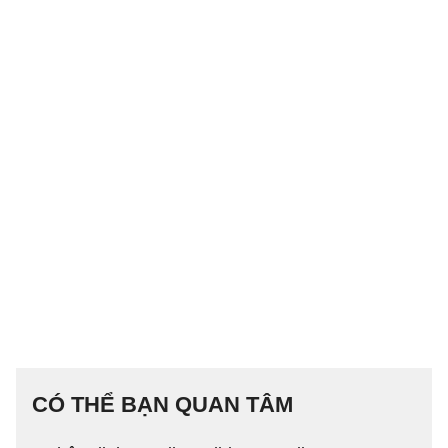
CÓ THỂ BẠN QUAN TÂM