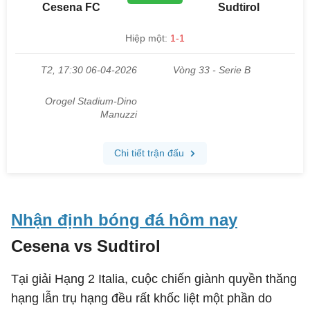
Nhận định bóng đá hôm nay
Cesena vs Sudtirol
Tại giải Hạng 2 Italia, cuộc chiến giành quyền thăng
hạng lẫn trụ hạng đều rất khốc liệt một phần do