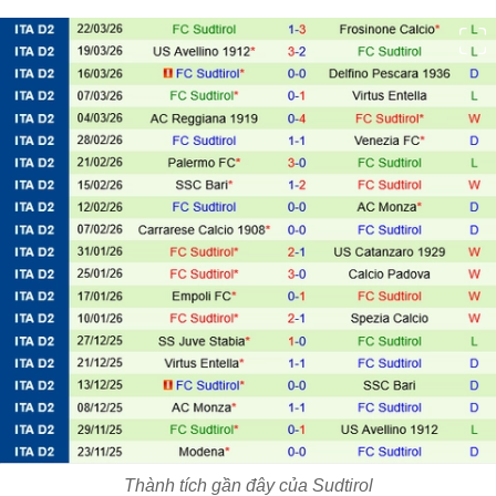
Thành tích gần đây của Sudtirol