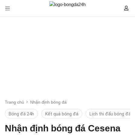
Trang chủ
Nhận định bóng đá
Bóng đá 24h
Kết quả bóng đá
Lịch thi đấu bóng đá
Nhận định bóng đá Cesena