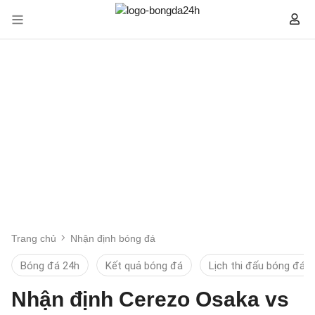
Trang chủ
Nhận định bóng đá
Bóng đá 24h
Kết quả bóng đá
Lịch thi đấu bóng đá
Nhận định Cerezo Osaka vs