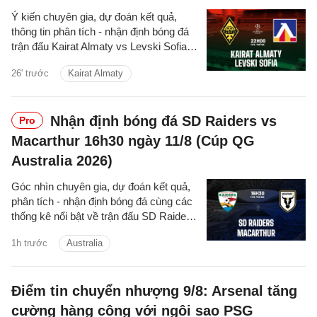
Ý kiến chuyên gia, dự đoán kết quả,
thông tin phân tích - nhận định bóng đá
trận đấu Kairat Almaty vs Levski Sofia
cúp C1/UEFA Champions League
26' trước
Kairat Almaty
2026/27 hôm nay.
Nhận định bóng đá SD Raiders vs
Pro
Macarthur 16h30 ngày 11/8 (Cúp QG
Australia 2026)
Góc nhìn chuyên gia, dự đoán kết quả,
phân tích - nhận định bóng đá cùng các
thống kê nổi bật về trận đấu SD Raiders
vs Macarthur cúp quốc gia Australia
1h trước
Australia
hôm nay.
Điểm tin chuyển nhượng 9/8: Arsenal tăng
cường hàng công với ngôi sao PSG