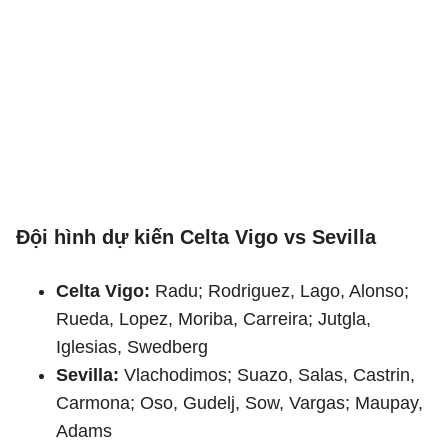
Đội hình dự kiến Celta Vigo vs Sevilla
Celta Vigo:
Radu; Rodriguez, Lago, Alonso;
Rueda, Lopez, Moriba, Carreira; Jutgla,
Iglesias, Swedberg
Sevilla:
Vlachodimos; Suazo, Salas, Castrin,
Carmona; Oso, Gudelj, Sow, Vargas; Maupay,
Adams