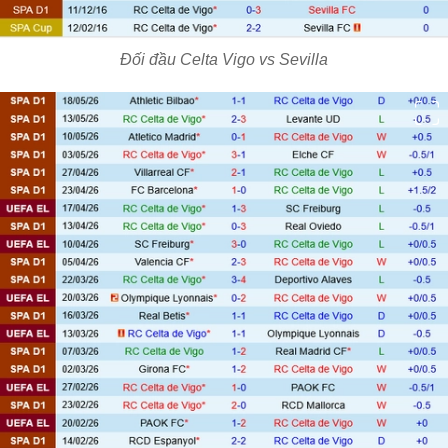
Đối đầu Celta Vigo vs Sevilla