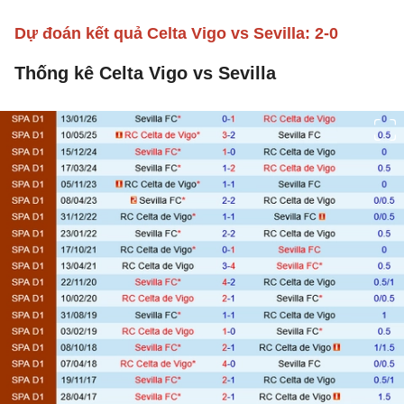
Dự đoán kết quả Celta Vigo vs Sevilla: 2-0
Thống kê Celta Vigo vs Sevilla