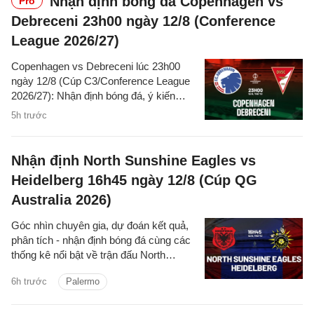
Nhận định bóng đá Copenhagen vs
Pro
Debreceni 23h00 ngày 12/8 (Conference
League 2026/27)
Copenhagen vs Debreceni lúc 23h00
ngày 12/8 (Cúp C3/Conference League
2026/27): Nhận định bóng đá, ý kiến
chuyên gia, dự đoán kết quả, phân tích -
5h trước
thống kê trận đấu.
Nhận định North Sunshine Eagles vs
Heidelberg 16h45 ngày 12/8 (Cúp QG
Australia 2026)
Góc nhìn chuyên gia, dự đoán kết quả,
phân tích - nhận định bóng đá cùng các
thống kê nổi bật về trận đấu North
Sunshine Eagles vs Heidelberg cúp
6h trước
Palermo
quốc gia Australia hôm nay.