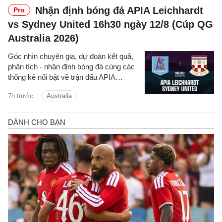
Nhận định bóng đá APIA Leichhardt
Pro
vs Sydney United 16h30 ngày 12/8 (Cúp QG
Australia 2026)
Góc nhìn chuyên gia, dự đoán kết quả,
phân tích - nhận định bóng đá cùng các
thống kê nổi bật về trận đấu APIA
Leichhardt vs Sydney United cúp quốc
7h trước
Australia
gia Australia hôm nay.