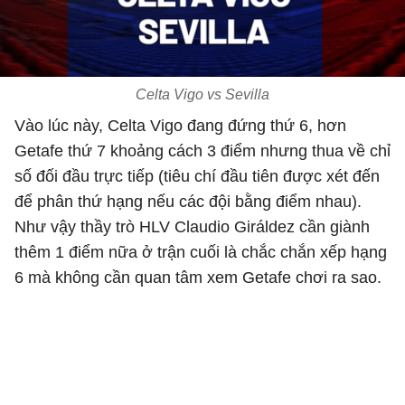
Celta Vigo vs Sevilla
Vào lúc này, Celta Vigo đang đứng thứ 6, hơn
Getafe thứ 7 khoảng cách 3 điểm nhưng thua về chỉ
số đối đầu trực tiếp (tiêu chí đầu tiên được xét đến
để phân thứ hạng nếu các đội bằng điểm nhau).
Như vậy thầy trò HLV Claudio Giráldez cần giành
thêm 1 điểm nữa ở trận cuối là chắc chắn xếp hạng
6 mà không cần quan tâm xem Getafe chơi ra sao.