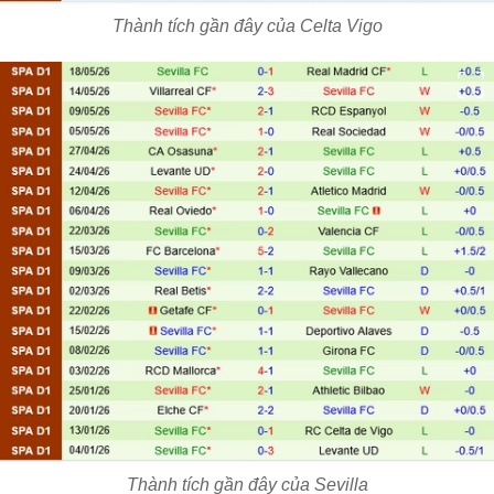
Thành tích gần đây của Celta Vigo
Thành tích gần đây của Sevilla