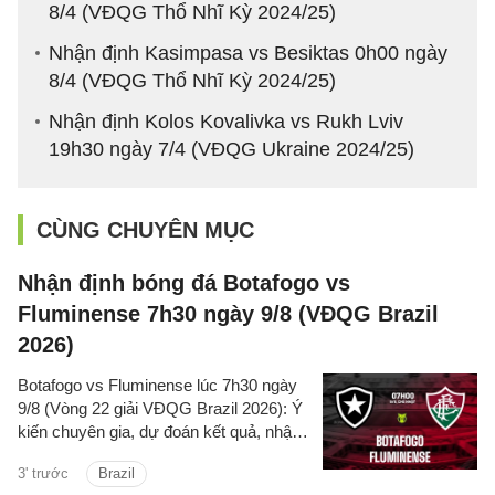
8/4 (VĐQG Thổ Nhĩ Kỳ 2024/25)
Nhận định Kasimpasa vs Besiktas 0h00 ngày
8/4 (VĐQG Thổ Nhĩ Kỳ 2024/25)
Nhận định Kolos Kovalivka vs Rukh Lviv
19h30 ngày 7/4 (VĐQG Ukraine 2024/25)
CÙNG CHUYÊN MỤC
Nhận định bóng đá Botafogo vs
Fluminense 7h30 ngày 9/8 (VĐQG Brazil
2026)
Botafogo vs Fluminense lúc 7h30 ngày
9/8 (Vòng 22 giải VĐQG Brazil 2026): Ý
kiến chuyên gia, dự đoán kết quả, nhận
định - phân tích trận đấu, thống kê chi
3' trước
Brazil
tiết về hai đội.