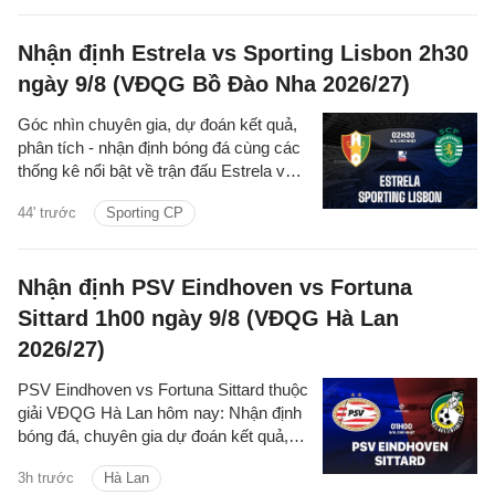
Nhận định Estrela vs Sporting Lisbon 2h30
ngày 9/8 (VĐQG Bồ Đào Nha 2026/27)
Góc nhìn chuyên gia, dự đoán kết quả,
phân tích - nhận định bóng đá cùng các
thống kê nổi bật về trận đấu Estrela vs
Sporting Lisbon thuộc giải VĐQG Bồ
44' trước
Sporting CP
Đào Nha 2026/27 đêm nay.
Nhận định PSV Eindhoven vs Fortuna
Sittard 1h00 ngày 9/8 (VĐQG Hà Lan
2026/27)
PSV Eindhoven vs Fortuna Sittard thuộc
giải VĐQG Hà Lan hôm nay: Nhận định
bóng đá, chuyên gia dự đoán kết quả,
thông tin phân tích tỷ số trận đấu.
3h trước
Hà Lan