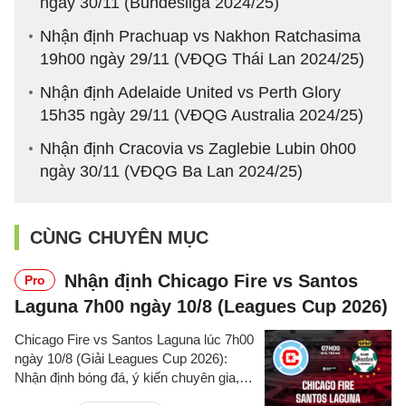
ngày 30/11 (Bundesliga 2024/25)
Nhận định Prachuap vs Nakhon Ratchasima
19h00 ngày 29/11 (VĐQG Thái Lan 2024/25)
Nhận định Adelaide United vs Perth Glory
15h35 ngày 29/11 (VĐQG Australia 2024/25)
Nhận định Cracovia vs Zaglebie Lubin 0h00
ngày 30/11 (VĐQG Ba Lan 2024/25)
CÙNG CHUYÊN MỤC
Nhận định Chicago Fire vs Santos
Pro
Laguna 7h00 ngày 10/8 (Leagues Cup 2026)
Chicago Fire vs Santos Laguna lúc 7h00
ngày 10/8 (Giải Leagues Cup 2026):
Nhận định bóng đá, ý kiến chuyên gia,
dự đoán kết quả, phân tích - thống kê