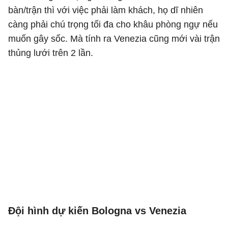
bàn/trận thì với việc phải làm khách, họ dĩ nhiên
càng phải chú trọng tối đa cho khâu phòng ngự nếu
muốn gây sốc. Mà tính ra Venezia cũng mới vài trận
thủng lưới trên 2 lần.
Đội hình dự kiến Bologna vs Venezia