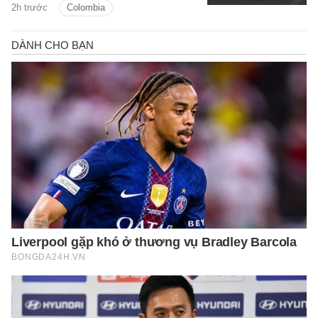
2h trước
Colombia
chi tiết về hai đội.