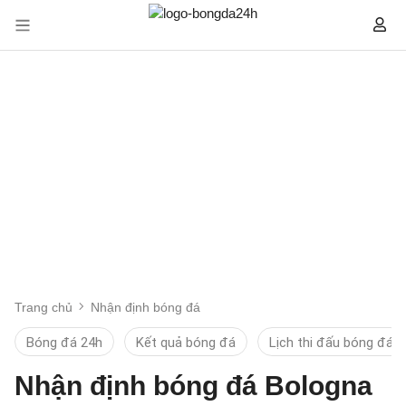
Trang chủ
Nhận định bóng đá
Bóng đá 24h
Kết quả bóng đá
Lịch thi đấu bóng đá
Nhận định bóng đá Bologna