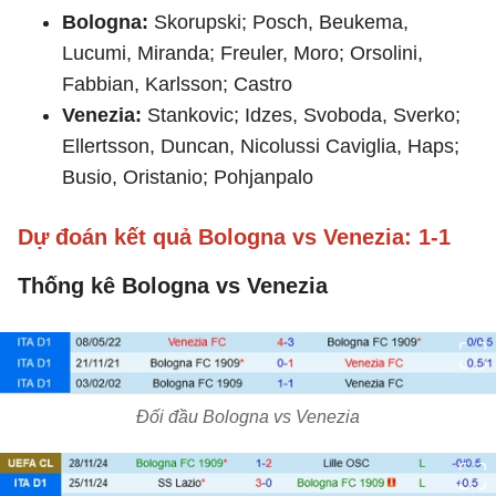
Bologna:
Skorupski; Posch, Beukema,
Lucumi, Miranda; Freuler, Moro; Orsolini,
Fabbian, Karlsson; Castro
Venezia:
Stankovic; Idzes, Svoboda, Sverko;
Ellertsson, Duncan, Nicolussi Caviglia, Haps;
Busio, Oristanio; Pohjanpalo
Dự đoán kết quả Bologna vs Venezia: 1-1
Thống kê Bologna vs Venezia
Đối đầu Bologna vs Venezia