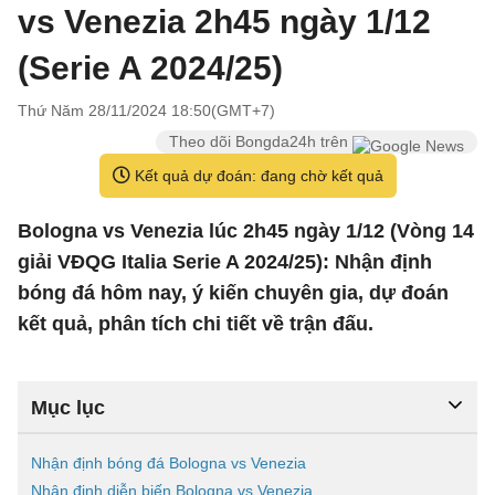
vs Venezia 2h45 ngày 1/12
(Serie A 2024/25)
Thứ Năm 28/11/2024 18:50(GMT+7)
Theo dõi Bongda24h trên
Kết quả dự đoán: đang chờ kết quả
Bologna vs Venezia lúc 2h45 ngày 1/12 (Vòng 14
giải VĐQG Italia Serie A 2024/25): Nhận định
bóng đá hôm nay, ý kiến chuyên gia, dự đoán
kết quả, phân tích chi tiết về trận đấu.
Mục lục
Nhận định bóng đá Bologna vs Venezia
Nhận định diễn biến Bologna vs Venezia