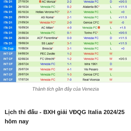
Thành tích gần đây của Venezia
Lịch thi đấu - BXH giải VĐQG Italia 2024/25
hôm nay