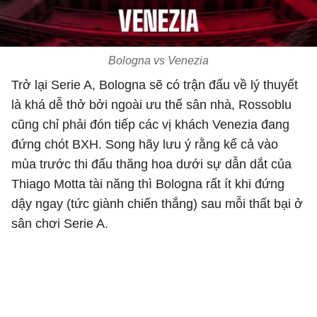
Bologna vs Venezia
Trở lại Serie A, Bologna sẽ có trận đấu về lý thuyết
là khá dễ thở bởi ngoài ưu thế sân nhà, Rossoblu
cũng chỉ phải đón tiếp các vị khách Venezia đang
đứng chót BXH. Song hãy lưu ý rằng kể cả vào
mùa trước thi đấu thăng hoa dưới sự dẫn dắt của
Thiago Motta tài năng thì Bologna rất ít khi đứng
dậy ngay (tức giành chiến thắng) sau mỗi thất bại ở
sân chơi Serie A.