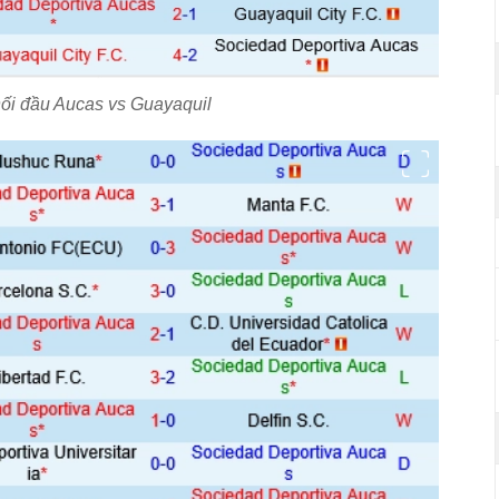
ối đầu Aucas vs Guayaquil