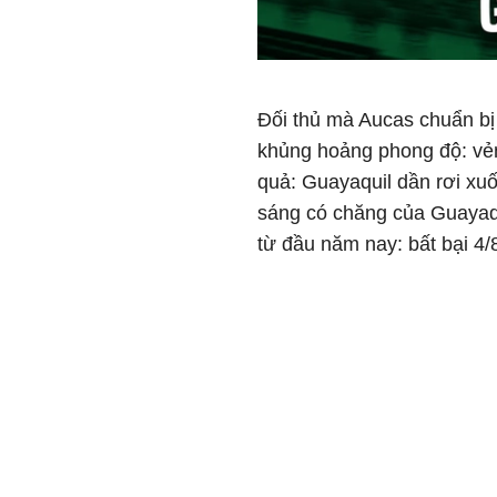
Đối thủ mà Aucas chuẩn bị
khủng hoảng phong độ: vẻn
quả: Guayaquil dần rơi xu
sáng có chăng của Guayaqu
từ đầu năm nay: bất bại 4/8