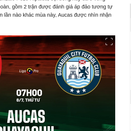
 hoàn, gồm 2 trận được đánh giá áp đảo tương tự
òn lần nào khác mùa này, Aucas được nhìn nhận