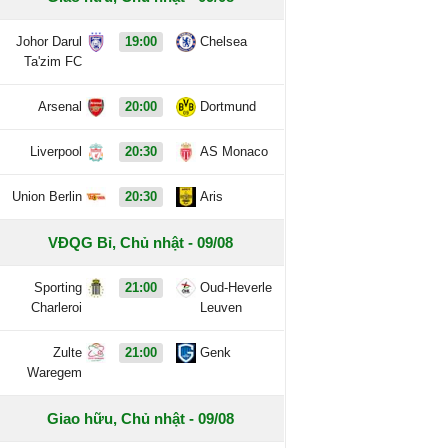
Johor Darul
19:00
Chelsea
Ta'zim FC
Arsenal
20:00
Dortmund
Liverpool
20:30
AS Monaco
Union Berlin
20:30
Aris
VĐQG Bỉ, Chủ nhật - 09/08
Sporting
21:00
Oud-Heverle
Charleroi
Leuven
Zulte
21:00
Genk
Waregem
Giao hữu, Chủ nhật - 09/08