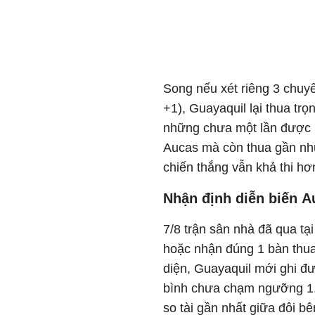
Song nếu xét riêng 3 chuy
+1), Guayaquil lại thua trọ
những chưa một lần được h
Aucas mà còn thua gần như 
chiến thắng vẫn khả thi hơ
Nhận định diễn biến A
7/8 trận sân nhà đã qua t
hoặc nhận đúng 1 bàn thua
diện, Guayaquil mới ghi đ
bình chưa chạm ngưỡng 1.
so tài gần nhất giữa đôi bê