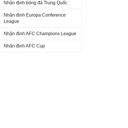
Nhận định bóng đá Trung Quốc
Nhận định Europa Conference
League
Nhận định AFC Champions League
Nhận định AFC Cup