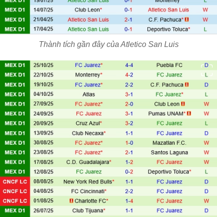
Thành tích gần đây của Atletico San Luis