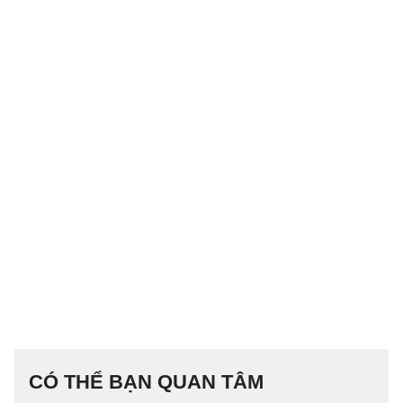
CÓ THỂ BẠN QUAN TÂM