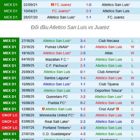
Đối đầu Atletico San Luis vs Juarez