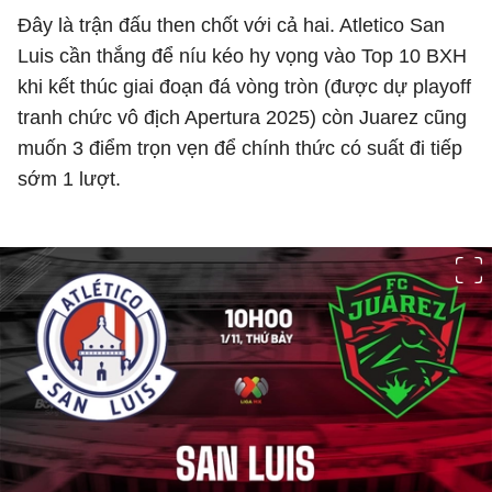
Đây là trận đấu then chốt với cả hai. Atletico San
Luis cần thắng để níu kéo hy vọng vào Top 10 BXH
khi kết thúc giai đoạn đá vòng tròn (được dự playoff
tranh chức vô địch Apertura 2025) còn Juarez cũng
muốn 3 điểm trọn vẹn để chính thức có suất đi tiếp
sớm 1 lượt.