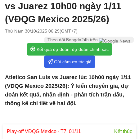
vs Juarez 10h00 ngày 1/11
(VĐQG Mexico 2025/26)
Thứ Năm 30/10/2025 06:29(GMT+7)
Theo dõi Bongda24h trên
Kết quả dự đoán: dự đoán chính xác
Gửi cảm ơn tác giả
Atletico San Luis vs Juarez lúc 10h00 ngày 1/11
(VĐQG Mexico 2025/26): Ý kiến chuyên gia, dự
đoán kết quả, nhận định - phân tích trận đấu,
thống kê chi tiết về hai đội.