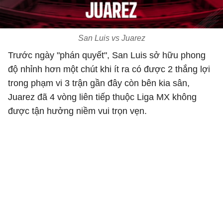
San Luis vs Juarez
Trước ngày "phán quyết", San Luis sở hữu phong
độ nhỉnh hơn một chút khi ít ra có được 2 thắng lợi
trong phạm vi 3 trận gần đây còn bên kia sân,
Juarez đã 4 vòng liên tiếp thuộc Liga MX không
được tận hưởng niềm vui trọn vẹn.