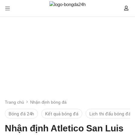
Trang chủ
Nhận định bóng đá
Bóng đá 24h
Kết quả bóng đá
Lịch thi đấu bóng đá
Nhận định Atletico San Luis