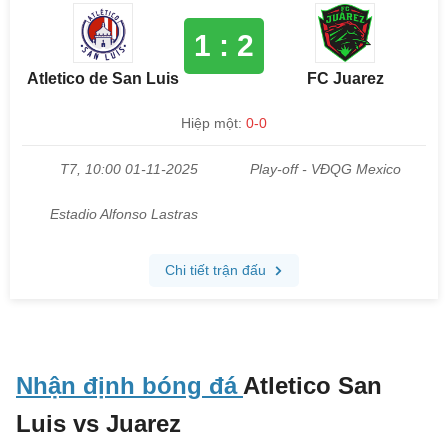
Nhận định bóng đá
Atletico San
Luis vs Juarez