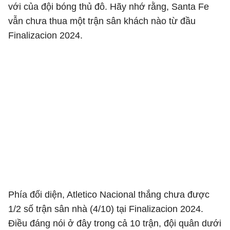
với của đội bóng thủ đô. Hãy nhớ rằng, Santa Fe
vẫn chưa thua một trận sân khách nào từ đầu
Finalizacion 2024.
Phía đối diện, Atletico Nacional thắng chưa được
1/2 số trận sân nhà (4/10) tại Finalizacion 2024.
Điều đáng nói ở đây trong cả 10 trận, đội quân dưới