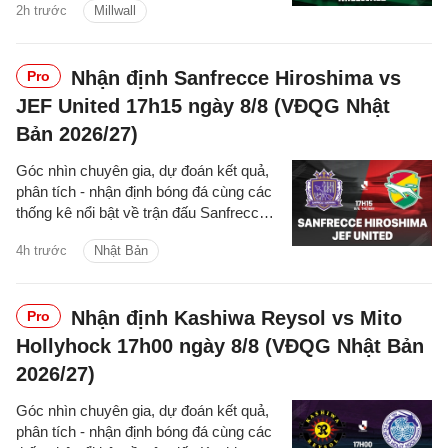
2h trước
Millwall
kê về phong độ hai đội.
Nhận định Sanfrecce Hiroshima vs
Pro
JEF United 17h15 ngày 8/8 (VĐQG Nhật
Bản 2026/27)
Góc nhìn chuyên gia, dự đoán kết quả,
phân tích - nhận định bóng đá cùng các
thống kê nổi bật về trận đấu Sanfrecce
Hiroshima vs JEF United thuộc giải
4h trước
Nhật Bản
VĐQG Nhật Bản hôm nay
Nhận định Kashiwa Reysol vs Mito
Pro
Hollyhock 17h00 ngày 8/8 (VĐQG Nhật Bản
2026/27)
Góc nhìn chuyên gia, dự đoán kết quả,
phân tích - nhận định bóng đá cùng các