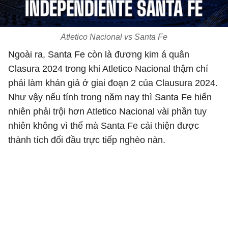
Atletico Nacional vs Santa Fe
Ngoài ra, Santa Fe còn là đương kim á quân
Clasura 2024 trong khi Atletico Nacional thậm chí
phải làm khán giả ở giai đoạn 2 của Clausura 2024.
Như vậy nếu tính trong năm nay thì Santa Fe hiển
nhiên phải trội hơn Atletico Nacional vài phần tuy
nhiên không vì thế mà Santa Fe cải thiện được
thành tích đối đầu trực tiếp nghèo nàn.