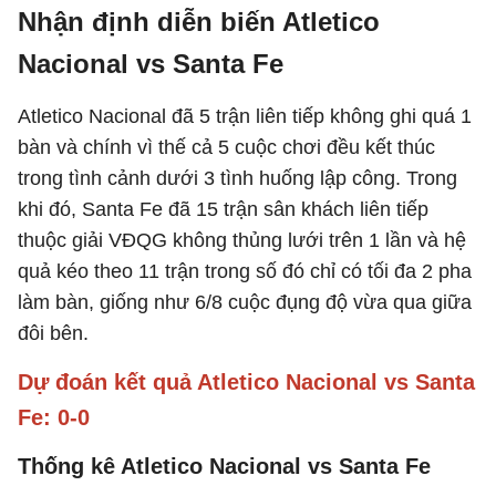
Nhận định diễn biến Atletico
Nacional vs Santa Fe
Atletico Nacional đã 5 trận liên tiếp không ghi quá 1
bàn và chính vì thế cả 5 cuộc chơi đều kết thúc
trong tình cảnh dưới 3 tình huống lập công. Trong
khi đó, Santa Fe đã 15 trận sân khách liên tiếp
thuộc giải VĐQG không thủng lưới trên 1 lần và hệ
quả kéo theo 11 trận trong số đó chỉ có tối đa 2 pha
làm bàn, giống như 6/8 cuộc đụng độ vừa qua giữa
đôi bên.
Dự đoán kết quả Atletico Nacional vs Santa
Fe: 0-0
Thống kê Atletico Nacional vs Santa Fe