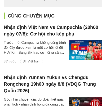
CÙNG CHUYÊN MỤC
Nhận định Việt Nam vs Campuchia (20h00
ngày 07/8): Cơ hội cho kép phụ
Trước một Campuchia không cùng trình
độ, đây được xem là một cơ hội tốt để
HLV Kim Sang Sik trao cơ hội ra sân
cho các cầu thủ dự bị, qua đó thử
53' trước
ĐT Việt Nam
nghiệm thêm các phương án nhân sự
cho đội tuyển Việt Nam.
Nhận định Yunnan Yukun vs Chengdu
Rongcheng 19h00 ngày 8/8 (VĐQG Trung
Quốc 2026)
Góc nhìn chuyên gia, dự đoán kết quả,
phân tích - nhận định bóng đá cùng các