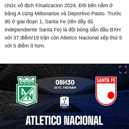
chức vô địch Finalizacion 2024. Đôi bên nằm ở
bảng A cùng Millonarios và Deportivo Pasto. Trước
đó ở giai đoạn 1, Santa Fe (tên đầy đủ
Independiente Santa Fe) là đội bóng dẫn đầu BXH
với 37 điểm/19 trận còn Atletico Nacional xếp thứ 5
với 5 điểm ít hơn.