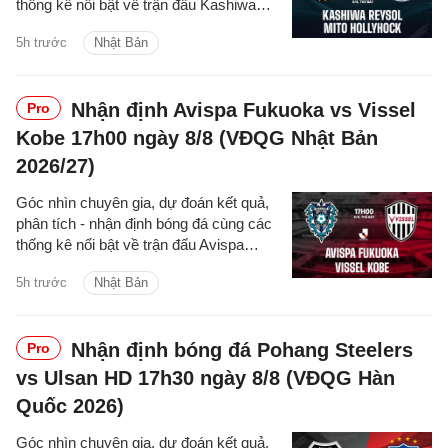
thống kê nổi bật về trận đấu Kashiwa
Reysol vs Mito Hollyhock thuộc giải
5h trước
Nhật Bản
VĐQG Nhật Bản hôm nay
Nhận định Avispa Fukuoka vs Vissel
Pro
Kobe 17h00 ngày 8/8 (VĐQG Nhật Bản
2026/27)
Góc nhìn chuyên gia, dự đoán kết quả,
phân tích - nhận định bóng đá cùng các
thống kê nổi bật về trận đấu Avispa
Fukuoka vs Vissel Kobe thuộc giải
5h trước
Nhật Bản
VĐQG Nhật Bản hôm nay
Nhận định bóng đá Pohang Steelers
Pro
vs Ulsan HD 17h30 ngày 8/8 (VĐQG Hàn
Quốc 2026)
Góc nhìn chuyên gia, dự đoán kết quả,