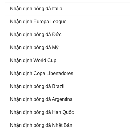
Nhận định bóng đá Italia
Nhận định Europa League
Nhận định bóng đá Đức
Nhận định bóng đá Mỹ
Nhận định World Cup
Nhận định Copa Libertadores
Nhận định bóng đá Brazil
Nhận định bóng đá Argentina
Nhận định bóng đá Hàn Quốc
Nhận định bóng đá Nhật Bản