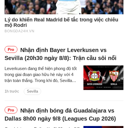
Nhận định Bayer Leverkusen vs
Pro
Sevilla (20h30 ngày 8/8): Trận cầu sôi nổi
Leverkusen đang thể hiện phong độ tốt
trong giai đoạn giao hữu hè này với 4
trận toàn thắng. Trong khi đó, Sevilla
cũng thể hiện ấn tượng khi thắng 3 trận
1h trước
Sevilla
gần đây.
Nhận định bóng đá Guadalajara vs
Pro
Dallas 8h00 ngày 9/8 (Leagues Cup 2026)