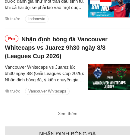
được đánh giá như một trận đấu sinh tử,
khi cả hai đội sẽ phải lao vào một cuộc
chiến để giành tấm vé duy nhất còn lại
3h trước
Indonesia
vào bán kết.
Nhận định bóng đá Vancouver
Pro
Whitecaps vs Juarez 9h30 ngày 8/8
(Leagues Cup 2026)
Vancouver Whitecaps vs Juarez lúc
9h30 ngày 8/8 (Giải Leagues Cup 2026):
Nhận định bóng đá, ý kiến chuyên gia,
dự đoán kết quả, phân tích - thống kê
4h trước
Vancouver Whitecaps
trận đấu.
Xem thêm
NHẬN ĐỊNH BÓNG ĐÁ