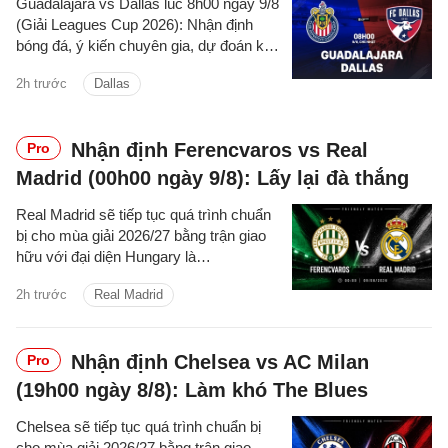
Guadalajara vs Dallas lúc 8h00 ngày 9/8
(Giải Leagues Cup 2026): Nhận định
bóng đá, ý kiến chuyên gia, dự đoán kết
quả, phân tích - thống kê trận đấu.
2h trước
Dallas
Nhận định Ferencvaros vs Real
Pro
Madrid (00h00 ngày 9/8): Lấy lại đà thắng
Real Madrid sẽ tiếp tục quá trình chuẩn
bị cho mùa giải 2026/27 bằng trận giao
hữu với đại diện Hungary là
Ferencvaros trên sân Groupama vào tối
2h trước
Real Madrid
thứ Bảy.
Nhận định Chelsea vs AC Milan
Pro
(19h00 ngày 8/8): Làm khó The Blues
Chelsea sẽ tiếp tục quá trình chuẩn bị
cho mùa giải 2026/27 bằng trận giao