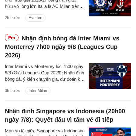
hữu với ông lớn Italia là AC Milan trên
sân Gelora Bung Karno Madya vào thứ
2h trước
Everton
Bảy.
Nhận định bóng đá Inter Miami vs
Pro
Monterrey 7h00 ngày 9/8 (Leagues Cup
2026)
Inter Miami vs Monterrey lúc 7h00 ngày
9/8 (Giải Leagues Cup 2026): Nhận định
bóng đá, ý kiến chuyên gia, dự đoán kết
quả, phân tích - thống kê trận đấu.
3h trước
Inter Milan
Nhận định Singapore vs Indonesia (20h00
ngày 7/8): Quyết đấu vì tấm vé đi tiếp
Màn so tài giữa Singapore vs Indonesia