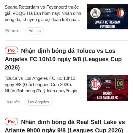
Sparta Rotterdam vs Feyenoord thuộc
giải VĐQG Hà Lan hôm nay: Nhận định
bóng đá, chuyên gia dự đoán kết quả,
thông tin phân tích tỷ số trận đấu.
25' trước
Hà Lan
Nhận định bóng đá Toluca vs Los
Pro
Angeles FC 10h10 ngày 9/8 (Leagues Cup
2026)
Toluca vs Los Angeles FC lúc 10h10
ngày 9/8 (Giải Leagues Cup 2026):
Nhận định bóng đá, ý kiến chuyên gia,
dự đoán kết quả, phân tích - thống kê
1h trước
Los Angeles
trận đấu.
Nhận định bóng đá Real Salt Lake vs
Pro
Atlante 9h00 ngày 9/8 (Leagues Cup 2026)