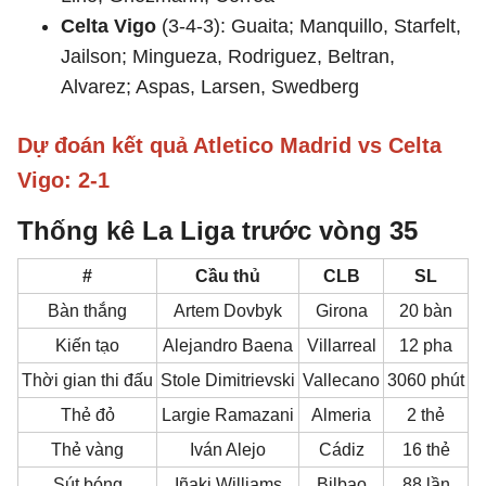
Celta Vigo
(3-4-3): Guaita; Manquillo, Starfelt,
Jailson; Mingueza, Rodriguez, Beltran,
Alvarez; Aspas, Larsen, Swedberg
Dự đoán kết quả Atletico Madrid vs Celta
Vigo: 2-1
Thống kê La Liga trước vòng 35
#
Cầu thủ
CLB
SL
Bàn thắng
Artem Dovbyk
Girona
20 bàn
Kiến tạo
Alejandro Baena
Villarreal
12 pha
Thời gian thi đấu
Stole Dimitrievski
Vallecano
3060 phút
Thẻ đỏ
Largie Ramazani
Almeria
2 thẻ
Thẻ vàng
Iván Alejo
Cádiz
16 thẻ
Sút bóng
Iñaki Williams
Bilbao
88 lần