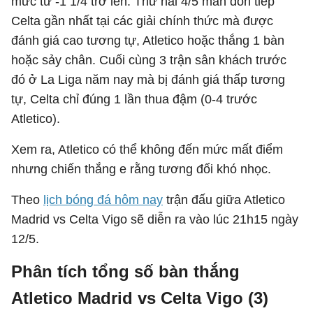
mức từ -1 1/4 trở lên. Thứ hai 4/5 màn đón tiếp
Celta gần nhất tại các giải chính thức mà được
đánh giá cao tương tự, Atletico hoặc thắng 1 bàn
hoặc sảy chân. Cuối cùng 3 trận sân khách trước
đó ở La Liga năm nay mà bị đánh giá thấp tương
tự, Celta chỉ đúng 1 lần thua đậm (0-4 trước
Atletico).
Xem ra, Atletico có thể không đến mức mất điểm
nhưng chiến thắng e rằng tương đối khó nhọc.
Theo
lịch bóng đá hôm nay
trận đấu giữa Atletico
Madrid vs Celta Vigo sẽ diễn ra vào lúc 21h15 ngày
12/5.
Phân tích tổng số bàn thắng
Atletico Madrid vs Celta Vigo (3)