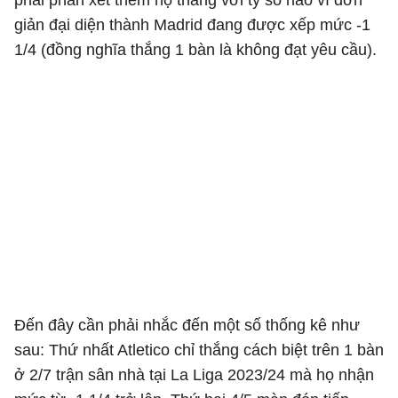
phải phán xét thêm họ thắng với tỷ số nào vì đơn
giản đại diện thành Madrid đang được xếp mức -1
1/4 (đồng nghĩa thắng 1 bàn là không đạt yêu cầu).
Đến đây cần phải nhắc đến một số thống kê như
sau: Thứ nhất Atletico chỉ thắng cách biệt trên 1 bàn
ở 2/7 trận sân nhà tại La Liga 2023/24 mà họ nhận