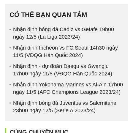
CÓ THỂ BẠN QUAN TÂM
Nhận định bóng đá Cadiz vs Getafe 19h00
ngày 12/5 (La Liga 2023/24)
Nhận định Incheon vs FC Seoul 14h30 ngày
11/5 (VĐQG Hàn Quốc 2024)
Nhận định - dự đoán Daegu vs Gwangju
17h00 ngày 11/5 (VĐQG Hàn Quốc 2024)
Nhận định Yokohama Marinos vs Al-Ain 17h00
ngày 11/5 (AFC Champions League 2023/24)
Nhận định bóng đá Juventus vs Salernitana
23h00 ngày 12/5 (Serie A 2023/24)
CÙNG CHUYÊN MỤC