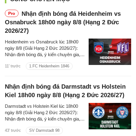
Nhận định bóng đá Heidenheim vs
Pro
Osnabruck 18h00 ngày 8/8 (Hạng 2 Đức
2026/27)
Heidenheim vs Osnabruck lúc 18h00
ngày 8/8 (Giải Hạng 2 Đức 2026/27):
Nhận định bóng đá, ý kiến chuyên gia,
dự đoán kết quả, thông tin phân tích trận
11' trước
1.FC Heidenheim 1846
đấu chi tiết.
Nhận định bóng đá Darmstadt vs Holstein
Kiel 18h00 ngày 8/8 (Hạng 2 Đức 2026/27)
Darmstadt vs Holstein Kiel lúc 18h00
ngày 8/8 (Giải Hạng 2 Đức 2026/27):
Nhận định bóng đá, ý kiến chuyên gia,
dự đoán kết quả, thông tin phân tích trận
43' trước
SV Darmstadt 98
đấu chi tiết.