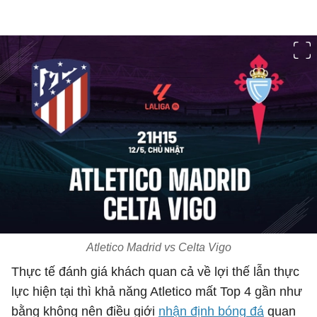
Atletico Madrid vs Celta Vigo
Thực tế đánh giá khách quan cả về lợi thế lẫn thực
lực hiện tại thì khả năng Atletico mất Top 4 gần như
bằng không nên điều giới
nhận định bóng đá
quan