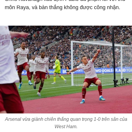
môn Raya, và bàn thắng không được công nhận.
Arsenal vừa giành chiên thắng quan trọng 1-0 trên sân của
West Ham.