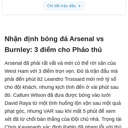
Nhận định bóng đá Arsenal vs
Burnley: 3 điểm cho Pháo thủ
Arsenal đã phải rất vất vả mới có thể rời sân của
West Ham với 3 điểm trọn vẹn. Đó là trận đấu mà
phải đến phút 82 Leandro Trossard mới mở tỷ số
cho đội khách, nhưng kịch tính đến ở vài phút sau
đó. Callum Wilson đã đưa được bóng vào lưới
David Raya từ một tình huống lộn xộn sau một quả
phạt góc, nhưng VAR sau khi mất 5 phút để xem
xét đã từ chối bàn thắng của Đội chủ nhà. Trọng tài
Chris Kavanagh xác định Pablo đã phạm lỗi với thủ