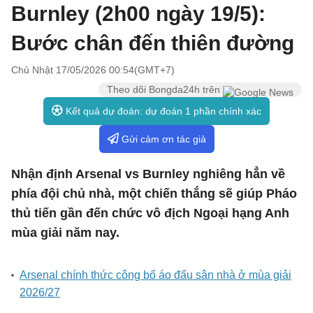
Burnley (2h00 ngày 19/5):
Bước chân đến thiên đường
Chủ Nhật 17/05/2026 00:54(GMT+7)
Theo dõi Bongda24h trên
Kết quả dự đoán: dự đoán 1 phần chính xác
Gửi cảm ơn tác giả
Nhận định Arsenal vs Burnley nghiêng hẳn về
phía đội chủ nhà, một chiến thắng sẽ giúp Pháo
thủ tiến gần đến chức vô địch Ngoại hạng Anh
mùa giải năm nay.
Arsenal chính thức công bố áo đấu sân nhà ở mùa giải
2026/27