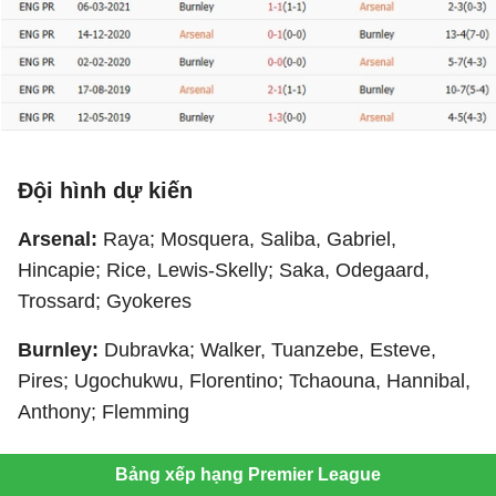
Đội hình dự kiến
Arsenal:
Raya; Mosquera, Saliba, Gabriel,
Hincapie; Rice, Lewis-Skelly; Saka, Odegaard,
Trossard; Gyokeres
Burnley:
Dubravka; Walker, Tuanzebe, Esteve,
Pires; Ugochukwu, Florentino; Tchaouna, Hannibal,
Anthony; Flemming