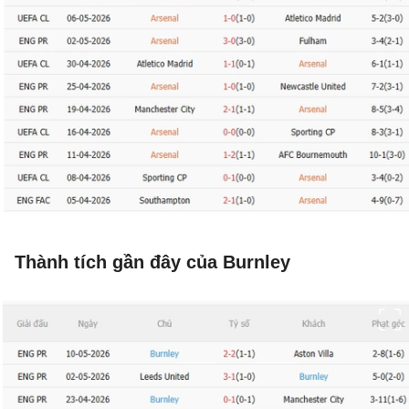
Thành tích gần đây của Burnley