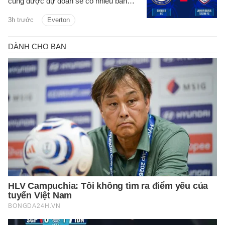
cũng được dự đoán sẽ có nhiều bàn
thắng được ghi.
3h trước
Everton