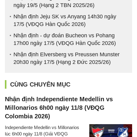
ngày 19/5 (Hạng 2 TBN 2025/26)
Nhận định Jeju SK vs Anyang 14h30 ngày
17/5 (VĐQG Hàn Quốc 2026)
Nhận định - dự đoán Bucheon vs Pohang
17h00 ngày 17/5 (VĐQG Hàn Quốc 2026)
Nhận định Elversberg vs Preussen Munster
20h30 ngày 17/5 (Hạng 2 Đức 2025/26)
CÙNG CHUYÊN MỤC
Nhận định Independiente Medellin vs
Millonarios 6h00 ngày 11/8 (VĐQG
Colombia 2026)
Independiente Medellin vs Millonarios
lúc 6h00 ngày 11/8 (Giải VĐQG