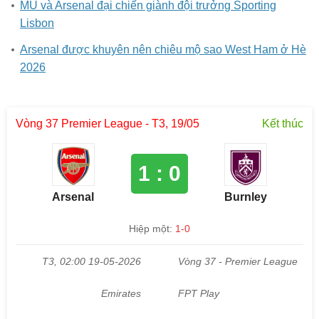
MU và Arsenal đại chiến giành đội trưởng Sporting
Lisbon
Arsenal được khuyên nên chiêu mộ sao West Ham ở Hè
2026